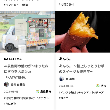
#
地域の食材
#
ハンドメイド
#
雑貨
記事ライター
アンバサダー
お問い合わせ
会社概要
あんも。
KATATEMA
あんも。 ～極上しっとりお芋
🍙泉佐野の魅力がつまったお
のスイーツ＆焼き芋～
にぎりをお届け🚙
「KATATEMA」
島 早輝
長井 日華梨
2023-01-16
堺市
2023-03-01
泉佐野市
#
インスタ映え
#
テイクアウト
#
チーズ
#
焼き芋
#
地域の食材
#
地域貢献
#
テイクアウト
#
おにぎり