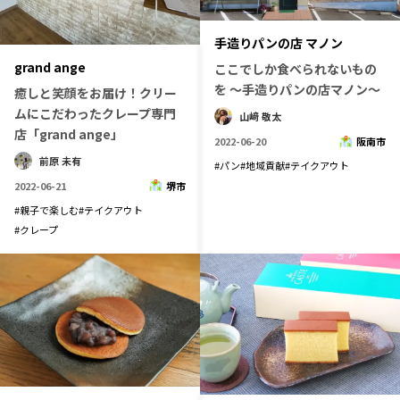
手造りパンの店 マノン
grand ange
ここでしか食べられないもの
を ～手造りパンの店マノン～
癒しと笑顔をお届け！クリー
ムにこだわったクレープ専門
山﨑 敬太
店「grand ange」
2022-06-20
阪南市
前原 未有
#
パン
#
地域貢献
#
テイクアウト
2022-06-21
堺市
#
親子で楽しむ
#
テイクアウト
#
クレープ