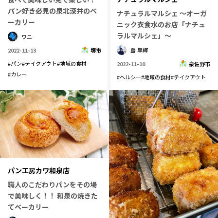
パン好き必見の泉北深井のベ
ナチュラルマルシェ ～オーガ
ーカリー
ニック衣食水のお店「ナチュ
ラルマルシェ」～
ワニ
2022-11-13
堺市
島 早輝
#
パン
#
テイクアウト
#
地域の食材
2022-11-10
泉佐野市
#
カレー
#
ヘルシー
#
地域の食材
#
テイクアウト
パン工房カワ和泉店
職人のこだわりパンをその場
で美味しく！！ 和泉の焼きた
てベーカリー