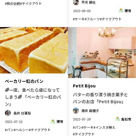
平河 顕也
#
和の伝統
#
テイクアウト
2022-08-03
堺市
#
ケーキ
#
フルーツ
#
テイクアウト
ベーカリー虹のパン
Petit Bijou
🌈一度、食べたら虜になって
バターの香り漂う焼き菓子と
しまう🌈 「ベーカリー虹のパ
パンのお店「Petit Bijou」
ン」
酒井 麻優子
長井 日華梨
2022-07-29
高石市
2022-07-31
堺市
#
パン
#
ケーキ
#
インスタ映え
#
パン
#
ヘルシー
#
テイクアウト
#
テイクアウト