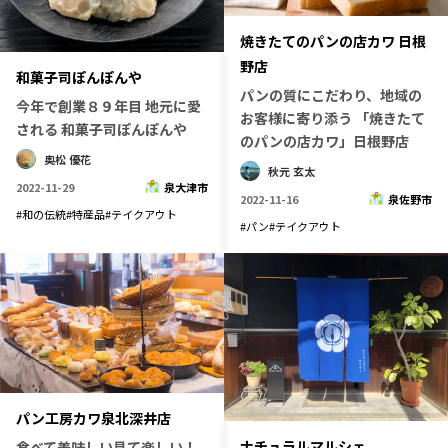
焼きたてのパンの店カワ 日根
野店
和菓子司ぽんぽんや
パンの質にこだわり、地域の
今年で創業８９年目 地元に愛
お客様に寄り添う 「焼きたて
される 和菓子司ぽんぽんや
のパンの店カワ」日根野店
奥松 優花
秋元 玄太
2022-11-29
泉大津市
2022-11-16
泉佐野市
#
和の伝統
#
特産品
#
テイクアウト
#
パン
#
テイクアウト
パン工房カワ泉北深井店
ナチュラルマルシェ
食べて美味しい見て楽しい！