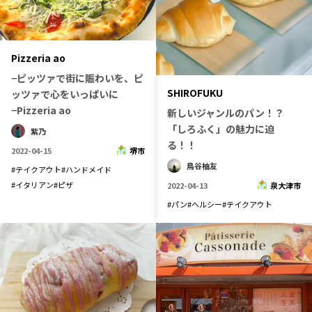
Pizzeria ao
−ピッツァで街に賑わいを、ピ
SHIROFUKU
ッツァで心をいっぱいに
−Pizzeria ao
新しいジャンルのパン！？
「しろふく」の魅力に迫
紫乃
る！！
2022-04-15
堺市
鳥谷柚友
#
テイクアウト
#
ハンドメイド
#
イタリアン
#
ピザ
2022-04-13
泉大津市
#
パン
#
ヘルシー
#
テイクアウト