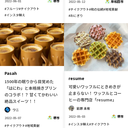
2022-06-01
堺市
2022-05-12
岸和田市
#
フルーツ
#
テイクアウト
#
テイクアウト
#
和の伝統
#
地域貢献
#
インスタ映え
#
おにぎり
Pasah
resume
1500年の眠りから目覚めた
可愛いワッフルにときめきが
「はにわ」と本格焼きプリン
止まらない！ ワッフルとコー
のコラボ！？ 甘くてかわいい
ヒーの専門店「resume」
絶品スイーツ！！
前原 未有
ワニ
2022-05-03
堺市
2022-05-07
堺市
#
インスタ映え
#
テイクアウト
#
テイクアウト
#
地域貢献