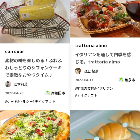
trattoria almo
can soar
イタリアンを通して四季を感
素材の味を楽しめる！ふわふ
じる。trattoria almo
わしっとりのシフォンケーキ
池上 妃奈
で素敵なおやつタイム♪
2022-04-17
和泉市
江本莉菜
#
地域の食材
#
イタリアン
2022-04-20
岸和田市
#
テイクアウト
#
ケーキ
#
ヘルシー
#
テイクアウト