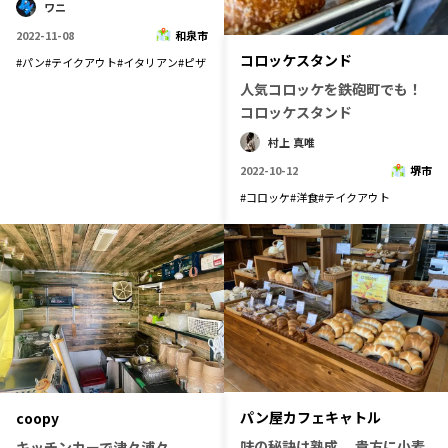
ワニ
2022-11-08
和泉市
コロッケスタンド
#
パン
#
テイクアウト
#
イタリアン
#
ピザ
人気コロッケを鉄砲町でも！
コロッケスタンド
村上 真唯
2022-10-12
堺市
#
コロッケ
#
洋食
#
テイクアウト
パン屋カフェキャトル
coopy
味の秘訣は熟成。 貴方に小麦
キッチンカーで津々浦々、