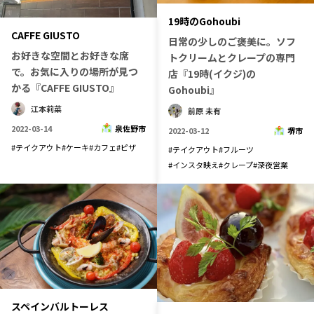
19時のGohoubi
CAFFE GIUSTO
日常の少しのご褒美に。ソフ
お好きな空間とお好きな席
トクリームとクレープの専門
で。お気に入りの場所が見つ
店『19時(イクジ)の
かる『CAFFE GIUSTO』
Gohoubi』
江本莉菜
前原 未有
2022-03-14
泉佐野市
2022-03-12
堺市
#
テイクアウト
#
ケーキ
#
カフェ
#
ピザ
#
テイクアウト
#
フルーツ
#
インスタ映え
#
クレープ
#
深夜営業
スペインバルトーレス