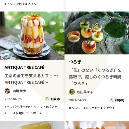
#
インスタ映え
#
プリン
つろぎ
ANTIQUA TREE CAFÉ
「苦」のない「くつろぎ」を
生活の全てを支えるカフェ ～
熊取で。癒しのくつろぎ時間
ANTIQUA TREE CAFÉ～
「つろぎ」
山﨑 敬太
松田菜々子
2022-04-26
和泉市
2022-04-23
熊取町
#
ハンバーガー
#
テイクアウト
#
パフェ
#
ヘルシー
#
カフェ
#
テイクアウト
#
コース料理
#
アットホーム