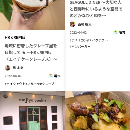
SEAGULL DINER ～大切な人
と西海岸にいるような空間で
のどかなひと時を～
山﨑 敬太
2022-04-02
堺市
HK cREPEs
#
アメリカン
#
テイクアウト
地域に密着したクレープ屋を
#
ハンバーガー
目指して ★ 〜HK cREPEs
（エイチケークレープス）〜
昇 未来
2022-04-07
堺市
#
テイクアウト
#
フルーツ
#
クレープ