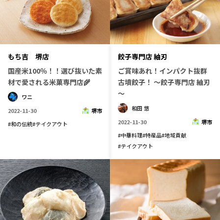
餃子専門店 紬刃
もち吉 堺店
ご賞味あれ！インパクト抜群
国産米100％！！選び抜いた素
古墳餃子！ ～餃子専門店 紬刃
材で愛される米菓専門店🌾
～
ワニ
和田 悠
2022-11-30
堺市
2022-11-30
堺市
#
和の伝統
#
テイクアウト
#
中華料理
#
特産品
#
地域貢献
#
テイクアウト