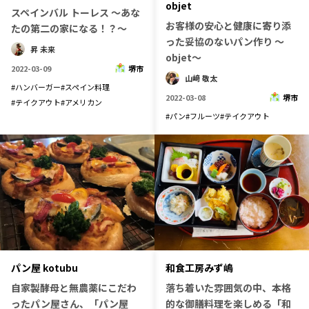
objet
スペインバル トーレス 〜あな
お客様の安心と健康に寄り添
たの第二の家になる！？〜
った妥協のないパン作り ～
昇 未来
objet～
2022-03-09
堺市
山﨑 敬太
#
ハンバーガー
#
スペイン料理
2022-03-08
堺市
#
テイクアウト
#
アメリカン
#
パン
#
フルーツ
#
テイクアウト
パン屋 kotubu
和食工房みず嶋
自家製酵母と無農薬にこだわ
落ち着いた雰囲気の中、本格
ったパン屋さん、「パン屋
的な御膳料理を楽しめる「和