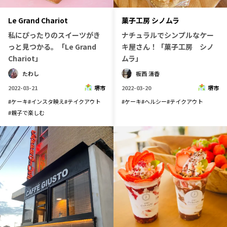
Le Grand Chariot
菓子工房 シノムラ
私にぴったりのスイーツがき
ナチュラルでシンプルなケー
っと見つかる。「Le Grand
キ屋さん！「菓子工房 シノ
Chariot」
ムラ」
たわし
板西 清香
2022-03-21
堺市
2022-03-20
堺市
#
ケーキ
#
インスタ映え
#
テイクアウト
#
ケーキ
#
ヘルシー
#
テイクアウト
#
親子で楽しむ