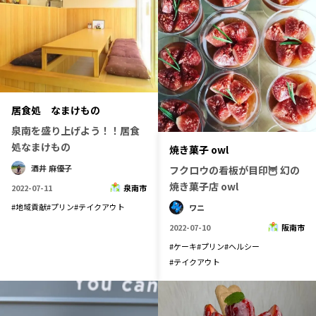
居食処 なまけもの
泉南を盛り上げよう！！居食
処なまけもの
焼き菓子 owl
酒井 麻優子
フクロウの看板が目印🦉 幻の
焼き菓子店 owl
2022-07-11
泉南市
#
地域貢献
#
プリン
#
テイクアウト
ワニ
2022-07-10
阪南市
#
ケーキ
#
プリン
#
ヘルシー
#
テイクアウト