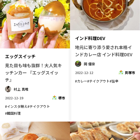
インド料理DEV
地元に寄り添う愛され本格イ
ンドカレー店 インド料理DEV
エッグスイッチ
岡 優奈
見た目も味も抜群！大人気キ
ッチンカー 『エッグスイッ
2022-12-12
貝塚市
チ』
#
カレー
#
テイクアウト
#
旨辛
村上 真唯
2022-12-19
堺市
#
インスタ映え
#
テイクアウト
#
韓国料理