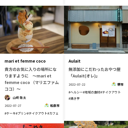
Aulait
mari et femme coco
無添加にこだわったおやつ屋
貴方のお気に入りの場所にな
「Aulait(オレ)」
りますように ～mari et
femme coco （マリエファム
2022-07-22
堺市
ココ）～
#
ヘルシー
#
地域の食材
#
テイクアウト
山﨑 敬太
#
焼き芋
2022-07-27
和泉市
#
ケーキ
#
プリン
#
テイクアウト
#
カフェ