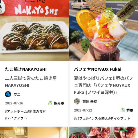
たこ焼きNAKAYOSHI
パフェヤNOYAUX Fukai
二人三脚で営むたこ焼き屋
夏はやっぱりパフェ‼堺のパフ
NAKAYOSHI
ェ専門店「パフェヤNOYAUX
Fukai(ノワイヨ深井)」
ワニ
前原 未有
2022-07-16
阪南市
2022-07-12
堺市
#
アットホーム
#
地域の食材
#
テイクアウト
#
パフェ
#
インスタ映え
#
テイクアウト