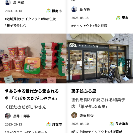
～
島 早輝
宮崎エリア
鹿児島エリア
島 早輝
2023-03-18
阪南市
沖縄エリア
2023-03-15
堺市
#
地域貢献
#
テイクアウト
#
和の伝統
#
親子で楽しむ
#
テイクアウト
#
美と健康
カテゴリから探す
特集コンテンツ
地域を代表する 企業100選
プレスリリース
行政連携記事
MILCプロジェクト
選出企業特別対談
Localist
SDGsの先駆者
イベント
飲食店
🍭あらゆる世代から愛される
菓子処ふる里
地域豆知識
ニッポンの百選大全集
🍭 「くぼたのだがしやさん」
世代を問わず愛される和菓子
Sporkle
店 「菓子処ふる里」
くぼたのだがしやさん
遠藤 紗香
長井 日華梨
2023-03-10
泉大津市
2023-03-13
貝塚市
「人」から探す
#
和の伝統
#
テイクアウト
#
地域貢献
#
テイクアウト
#
アットホーム