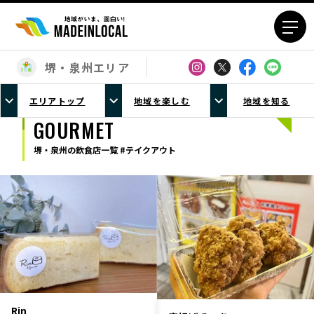
堺・泉州エリア
エリアから探す
エリアトップ
地域を楽しむ
地域を知る
北海道エリア
青森エリア
GOURMET
岩手エリア
宮城エリア
堺・泉州の飲食店一覧 #テイクアウト
秋田エリア
山形エリア
福島エリア
茨城エリア
栃木エリア
群馬エリア
埼玉エリア
千葉エリア
東京23区エリア
多摩エリア
神奈川エリア
新潟エリア
富山エリア
石川エリア
Rin
福井エリア
山梨エリア