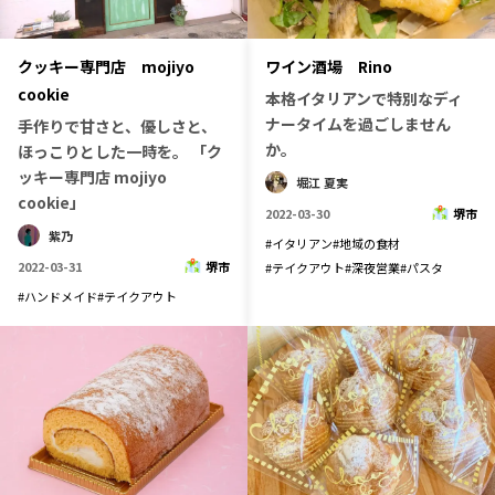
クッキー専門店 mojiyo
ワイン酒場 Rino
cookie
本格イタリアンで特別なディ
ナータイムを過ごしません
手作りで甘さと、優しさと、
か。
ほっこりとした一時を。 「ク
ッキー専門店 mojiyo
堀江 夏実
cookie」
2022-03-30
堺市
紫乃
#
イタリアン
#
地域の食材
2022-03-31
堺市
#
テイクアウト
#
深夜営業
#
パスタ
#
ハンドメイド
#
テイクアウト