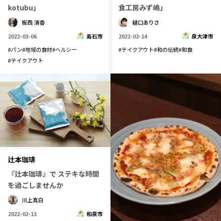
kotubu」
食工房みず嶋」
板西 清香
樋口ありさ
2022-03-06
高石市
2022-02-14
泉大津市
#
パン
#
地域の食材
#
ヘルシー
#
テイクアウト
#
和の伝統
#
和食
#
テイクアウト
辻本珈琲
『辻本珈琲』で ステキな時間
を過ごしませんか
川上真白
2022-02-13
和泉市