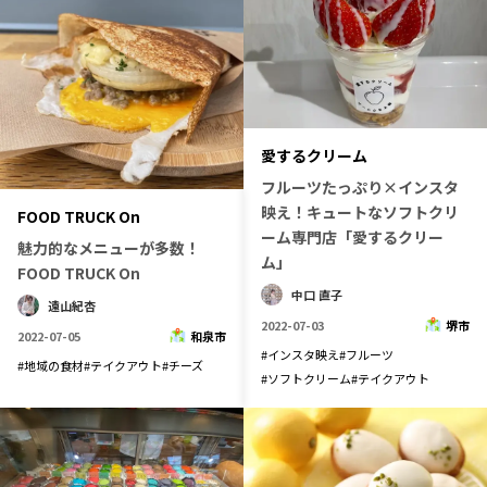
愛するクリーム
フルーツたっぷり×インスタ
映え！キュートなソフトクリ
FOOD TRUCK On
ーム専門店「愛するクリー
魅力的なメニューが多数！
ム」
FOOD TRUCK On
中口 直子
遠山紀杏
2022-07-03
堺市
2022-07-05
和泉市
#
インスタ映え
#
フルーツ
#
地域の食材
#
テイクアウト
#
チーズ
#
ソフトクリーム
#
テイクアウト