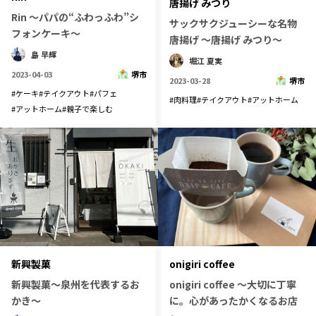
唐揚げ みつり
Rin ～パパの“ふわっふわ”シ
長野エリア
岐阜エリア
サックサクジューシーな名物
フォンケーキ～
唐揚げ 〜唐揚げ みつり〜
静岡エリア
愛知エリア
島 早輝
三重エリア
滋賀エリア
堀江 夏実
2023-04-03
堺市
2023-03-28
堺市
京都エリア
大阪市エリア
#
ケーキ
#
テイクアウト
#
パフェ
#
肉料理
#
テイクアウト
#
アットホーム
北摂エリア
堺・泉州エリア
#
アットホーム
#
親子で楽しむ
河内エリア
兵庫エリア
奈良エリア
和歌山エリア
鳥取エリア
島根エリア
岡山エリア
広島エリア
山口エリア
徳島エリア
香川エリア
愛媛エリア
高知エリア
福岡エリア
新興製菓
onigiri coffee
佐賀エリア
長崎エリア
新興製菓～泉州を代表するお
onigiri coffee ～大切に丁寧
かき～
に。心があったかくなるお店
熊本エリア
大分エリア