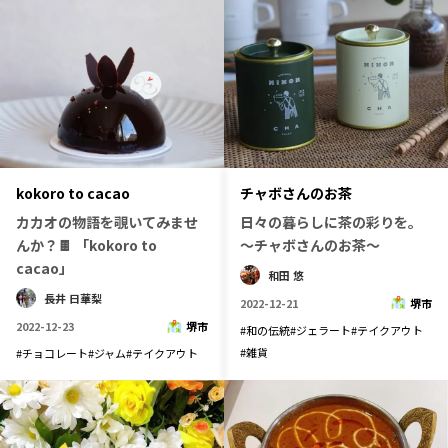
チャボさんのお茶
kokoro to cacao
日々の暮らしに茶の彩りを。
カカオの物語を覗いてみませ
～チャボさんのお茶～
んか？🍫 「kokoro to
cacao」
和田 悠
長井 日華梨
2022-12-21
堺市
2022-12-23
堺市
#
和の伝統
#
ジェラート
#
テイクアウト
#
雑貨
#
チョコレート
#
ジャム
#
テイクアウト