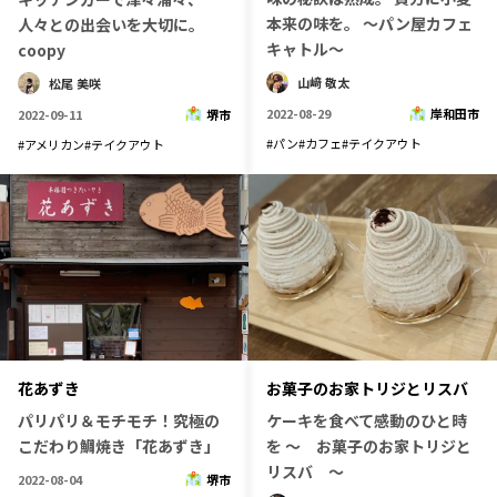
本来の味を。 ～パン屋カフェ
人々との出会いを大切に。
キャトル～
coopy
山﨑 敬太
松尾 美咲
2022-08-29
岸和田市
2022-09-11
堺市
#
パン
#
カフェ
#
テイクアウト
#
アメリカン
#
テイクアウト
花あずき
お菓子のお家トリジとリスバ
パリパリ＆モチモチ！究極の
ケーキを食べて感動のひと時
こだわり鯛焼き「花あずき」
を 〜 お菓子のお家トリジと
リスバ 〜
2022-08-04
堺市