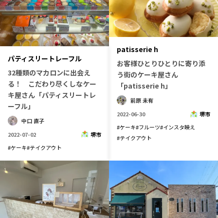
patisserie h
パティスリートレーフル
お客様ひとりひとりに寄り添
32種類のマカロンに出会え
う街のケーキ屋さん
る！ こだわり尽くしなケー
「patisserie h」
キ屋さん「パティスリートレ
前原 未有
ーフル」
2022-06-30
堺市
中口 直子
#
ケーキ
#
フルーツ
#
インスタ映え
2022-07-02
堺市
#
テイクアウト
#
ケーキ
#
テイクアウト