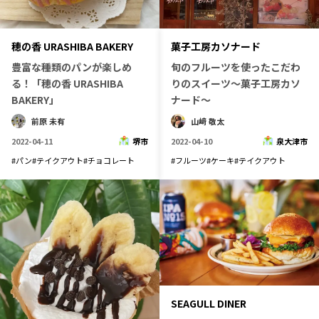
穂の香 URASHIBA BAKERY
菓子工房カソナード
豊富な種類のパンが楽しめ
旬のフルーツを使ったこだわ
る！「穂の香 URASHIBA
りのスイーツ～菓子工房カソ
BAKERY」
ナード～
前原 未有
山﨑 敬太
2022-04-11
堺市
2022-04-10
泉大津市
#
パン
#
テイクアウト
#
チョコレート
#
フルーツ
#
ケーキ
#
テイクアウト
SEAGULL DINER