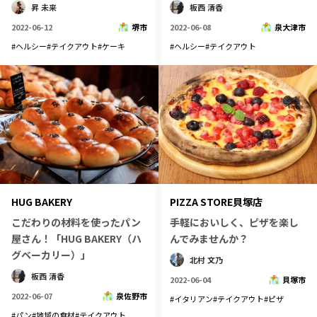
昇 未来
板西 清香
2022-06-12
堺市
2022-06-08
泉大津市
#
ヘルシー
#
テイクアウト
#
ケーキ
#
ヘルシー
#
テイクアウト
HUG BAKERY
PIZZA STORE貝塚店
こだわりの材料を使ったパン
手軽においしく、ピザを楽し
屋さん！「HUG BAKERY（ハ
んでみませんか？
グベーカリー）」
北村 文乃
板西 清香
2022-06-04
貝塚市
2022-06-07
泉佐野市
#
イタリアン
#
テイクアウト
#
ピザ
#
パン
#
地域の食材
#
テイクアウト