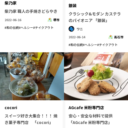
柴乃家
銀装
柴乃家 職人の手焼きどらやき
クラシック&モダン カステラ
2022-06-16
堺市
のパイオニア 「銀装」
#
和の伝統
#
ヘルシー
#
テイクアウト
ワニ
2022-06-14
高石市
#
和の伝統
#
ヘルシー
#
テイクアウト
cocori
AGcafe 米粉専門店
スイーツ好き大集合！！！ 焼
安心・安全な材料で提供
き菓子専門店 「cocori」
「AGcafe 米粉専門店」