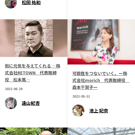
松田 祐和
街に元気を与えてくれる ―株
式会社RETOWN 代表取締
可能性をつないでいく。ー株
役 松本篤―
式会社morich 代表取締役
森本千賀子ー
2022-06-29
2022-05-31
遠山紀杏
池上 妃奈