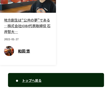
地方創生は“公共の夢”である
―株式会社IOBI代表取締役 石
井智大―
2022-01-27
和田 悠
トップへ戻る