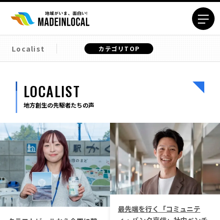
Localist
カテゴリTOP
エリアから探す
北海道エリア
青森エリア
LOCALIST
岩手エリア
宮城エリア
地方創生の先駆者たちの声
秋田エリア
山形エリア
福島エリア
茨城エリア
栃木エリア
群馬エリア
埼玉エリア
千葉エリア
東京23区エリア
多摩エリア
神奈川エリア
新潟エリア
富山エリア
石川エリア
最先端を行く「コミュニテ
福井エリア
山梨エリア