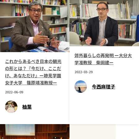
郊外暮らしの再発明 ー大分大
これからあるべき日本の観光
学准教授 柴田建ー
の形とは？『今だけ、ここだ
2022-03-29
け、あなただけ』ー跡見学園
女子大学 篠原靖准教授ー
今西麻理子
2022-06-09
柚葉