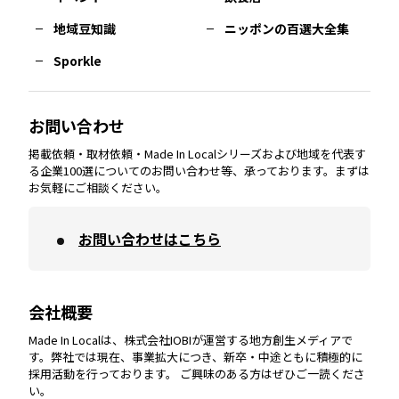
熊本
エリア
山口
エリア
河内
エリア
静岡
エリア
神奈川
エリア
地域豆知識
ニッポンの百選大全集
Sporkle
大分
エリア
徳島
エリア
兵庫
エリア
愛知
エリア
山梨
エリア
お問い合わせ
掲載依頼・取材依頼・Made In Localシリーズおよび地域を代表す
宮崎
エリア
香川
エリア
奈良
エリア
三重
エリア
る企業100選についてのお問い合わせ等、承っております。まずは
お気軽にご相談ください。
お問い合わせはこちら
鹿児島
エリア
愛媛
エリア
和歌山
エリア
会社概要
沖縄
エリア
高知
エリア
Made In Localは、株式会社IOBIが運営する地方創生メディアで
す。弊社では現在、事業拡大につき、新卒・中途ともに積極的に
採用活動を行っております。 ご興味のある方はぜひご一読くださ
い。