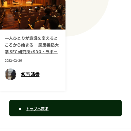
一人ひとりが意識を変えると
ころから始まる －慶應義塾大
学 SFC 研究所xSDG・ラボ－
2022-02-26
板西 清香
トップへ戻る