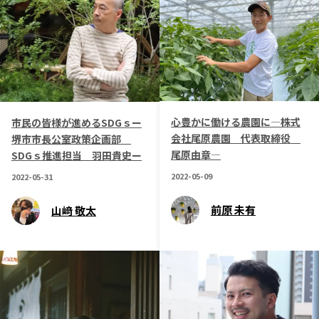
心豊かに働ける農園に―株式
市民の皆様が進めるSDGｓー
会社尾原農園 代表取締役
堺市市長公室政策企画部
尾原由章―
SDGｓ推進担当 羽田貴史ー
2022-05-09
2022-05-31
前原 未有
山﨑 敬太