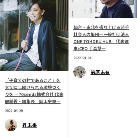
仙台・東北を盛り上げる若手
社会人の集団―一般社団法人
ONE TOHOKU HUB 代表理
事/CEO 手島慧―
2022-04-04
前原 未有
「子育ての村であること」を
大切にし続けられる環境づく
りを ―70seeds株式会社 代表
取締役・編集長 岡山史興―
2022-04-29
昇 未来