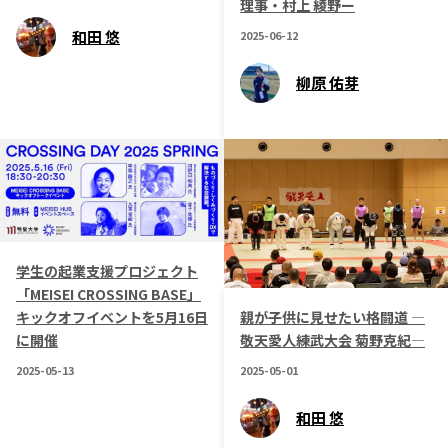
理事・村上 綾野ー
宮崎エリア
鹿児島エリア
和田 悠
2025-06-12
沖縄エリア
柳原 佑芽
カテゴリから探す
特集コンテンツ
地域を代表する 企業100選
プレスリリース
行政連携記事
MILCプロジェクト
選出企業特別対談
Localist
SDGsの先駆者
学生の起業支援プロジェクト
イベント
飲食店
「MEISEI CROSSING BASE」
親が子供に見せたい格闘道 ―
キックオフイベントを5月16日
地域豆知識
ニッポンの百選大全集
敬天愛人練武大会 菊野克紀―
に開催
Sporkle
2025-05-01
2025-05-13
和田 悠
「人」から探す