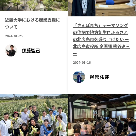
近畿大学における起業支援に
「さんぽまち」テーマソング
ついて
の作詞で地方創生!? ふるさと
2024-01-25
の北広島市を盛り上げたい ー
北広島市役所 企画課 熊谷遼三
伊藤智己
ー
2024-01-16
柳原 佑芽