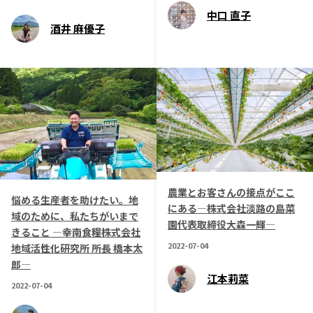
中口 直子
酒井 麻優子
農業とお客さんの接点がここ
悩める生産者を助けたい。地
にある―株式会社淡路の島菜
域のために、私たちがいまで
園代表取締役大森一輝―
きること ―幸南食糧株式会社
2022-07-04
地域活性化研究所 所長 橋本太
郎―
江本莉菜
2022-07-04