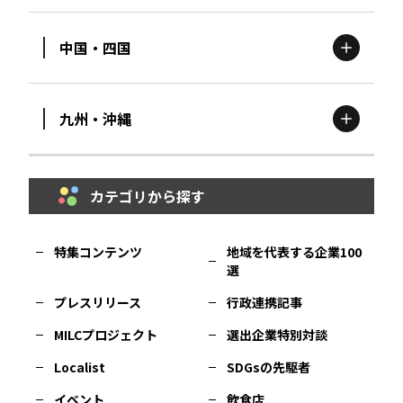
岩手
エリア
中国・四国
滋賀
エリア
富山
エリア
群馬
エリア
宮城
エリア
九州・沖縄
鳥取
エリア
京都
エリア
石川
エリア
埼玉
エリア
秋田
エリア
カテゴリから探す
福岡
エリア
島根
エリア
大阪市
エリア
福井
エリア
千葉
エリア
山形
エリア
特集コンテンツ
地域を代表する企業100
選
佐賀
エリア
岡山
エリア
北摂
エリア
長野
エリア
東京23区
エリア
福島
エリア
プレスリリース
行政連携記事
MILCプロジェクト
選出企業特別対談
長崎
エリア
広島
エリア
堺・泉州
エリア
岐阜
エリア
多摩
エリア
Localist
SDGsの先駆者
イベント
飲食店