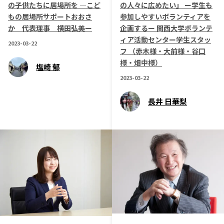
の子供たちに居場所を ―こど
の人々に広めたい」 ー学生も
もの居場所サポートおおさ
参加しやすいボランティアを
か 代表理事 横田弘美ー
企画するー 関西大学ボランテ
ィア活動センター学生スタッ
2023-03-22
フ （赤木様・大前様・谷口
様・畑中様）
塩崎 郁
2023-03-22
長井 日華梨