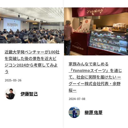
記事ライター
アンバサダー
お問い合わせ
会社概要
近畿大学発ベンチャーが100社
を突破した後の景色を近大ビ
家族みんなで楽しめる
ジコン2024から考察してみよ
「YonoImoスイーツ」を通じ
う
て、社会に笑顔を届けたい ー
2025-03-26
グーイー株式会社代表・余野
桜ー
伊藤智己
2024-07-08
柳原 佑芽