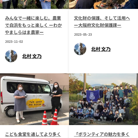
みんなで一緒に楽しむ。農業
文化財の保護、そして活用へ
で白浜をもっと楽しく ーわか
ー大阪府文化財保護課ー
やましらはま農家ー
2023-05-23
2023-11-02
北村 文乃
北村 文乃
こども食堂を通してより多く
「ボランティアの魅力を多く