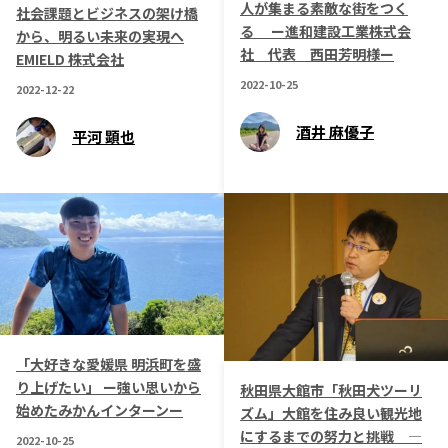
人が集まる素敵な街をつく
社会課題とビジネスの架け橋
る ー進和建設工業株式会
から、明るい未来の実現へ
社 代表 西田芳明様ー
EMIELD 株式会社
2022-10-25
2022-12-22
酒井 麻優子
平河 顕也
「大好きな愛媛県 明浜町を盛
り上げたい」 ー強い思いから
秋田県大館市「秋田犬ツーリ
始めたみかんインターンー
ズム」大館を住み良い観光地
にするまでの努力と挑戦 ―
2022-10-25