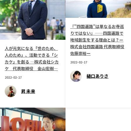
『”四国遍路”は単なるお寺巡
りではない』——四国遍路で
地域創生をする理由とは？ー
株式会社四国遍路 代表取締役
人が元気になる「世のため、
佐藤崇裕ー
人のため」、活動できる「シ
カケ」を創る ―株式会社シカ
2022-02-17
ケ 代表取締役 金山宏樹―
樋口ありさ
2022-02-17
昇 未来