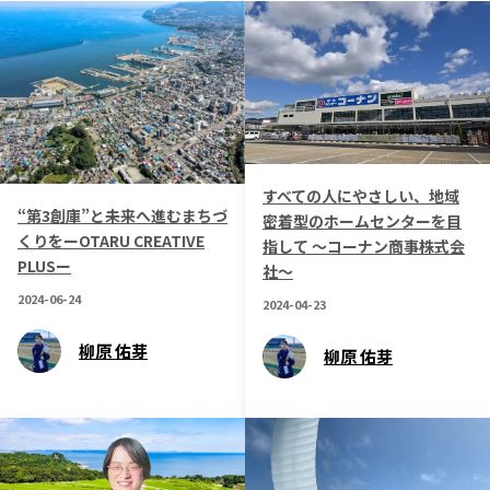
すべての人にやさしい、地域
“第3創庫”と未来へ進むまちづ
密着型のホームセンターを目
くりをーOTARU CREATIVE
指して 〜コーナン商事株式会
PLUSー
社〜
2024-06-24
2024-04-23
柳原 佑芽
柳原 佑芽