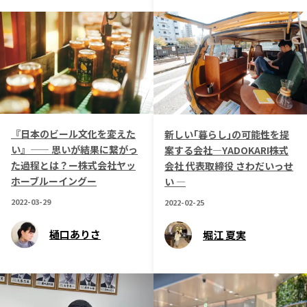
『日本のビール文化を変えた
新しい｢暮らし｣の可能性を提
い』—— 思いが結果に繋がっ
案する会社―YADOKARI株式
た過程とは？ー株式会社ヤッ
会社 代表取締役 さわだいっせ
ホーブルーイングー
い ―
2022-03-29
2022-02-25
樋口ありさ
堀江 夏実