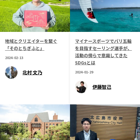
地域とクリエイターを繋ぐ
マイナースポーツでパリ五輪
「そのとちぎふと」
を目指すセーリング選手が、
活動の傍らで意識してきた
2024-02-13
SDGsとは
北村 文乃
2024-01-29
伊藤智己