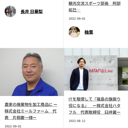
観光交流スポーツ部長 阿部
拓巳―
長井 日華梨
2022-09-01
柚葉
ITを駆使して『福島の旗振り
農家の廃棄物を加工商品に ー
役になる』 ー株式会社ハタ
株式会社ミールファーム 代
フル 代表取締役 臼井翼ー
表 片桐慶一様ー
2022-08-12
2022-09-01