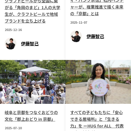
ィ・バンク京信」社内ベンチ
クラフトビールから全国に繋
ャーが、複業推進で描く未来
がる「角田のまど」1人の大学
長野エリア
岐阜エリア
の「京都」とは
生が、クラフトビールで地域
静岡エリア
愛知エリア
ブランドを立ち上げる
2025-11-07
三重エリア
滋賀エリア
2025-12-16
京都エリア
大阪市エリア
伊藤智己
伊藤智己
北摂エリア
堺・泉州エリア
河内エリア
兵庫エリア
奈良エリア
和歌山エリア
鳥取エリア
島根エリア
岡山エリア
広島エリア
山口エリア
徳島エリア
香川エリア
愛媛エリア
高知エリア
福岡エリア
岐阜と京都をつなぐおどりの
すべての子どもたちに「安心
佐賀エリア
長崎エリア
文化「郡上おどり in 京都」
できる居場所」と「生きる
熊本エリア
大分エリア
力」を ーHUG for ALL 代表
2025-07-10