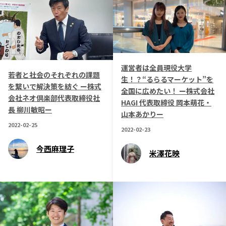
運営者は全員現役大学
若者と社会のそれぞれの課題
生！？“るらるマーケット”を
を繋いで解決策を紡ぐ ー株式
全国に広めたい！ ー株式会社
会社ネオ倶楽部代表取締役社
HAGI 代表取締役 岡本萌花・
長 柳川敏昭ー
山本あかりー
2022-02-25
2022-02-23
今西麻理子
米澤花映