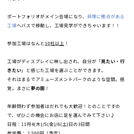
ポートフォリオがメイン会場になり、
貝塚に拠点がある
工場
へバスで移動し、工場見学ができちゃいます！！
参加工場はなんと
10社以上
！
工場がディスプレイに映し出され、自分が「
見たい・行
きたい
」と感じた工場を選ぶことができます。
それはまるでアミューズメントパークのような空間。感
覚。まさに
夢の国
！
年齢問わず参加者はだれでも大歓迎！とのことですの
で、ぜひこの機会にお店に足を運んでみて下さい♪
日程：11月4(木)/5(金)/6(土)日の3日間
参加費： 2,500円（予定）