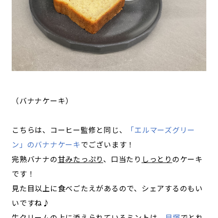
（バナナケーキ）
こちらは、コーヒー監修と同じ、
「エルマーズグリー
ン」のバナナケーキ
でございます！
完熟バナナの
甘みたっぷり
、口当たり
しっとり
のケーキ
です！
見た目以上に食べごたえがあるので、シェアするのもい
いですね♪
生クリームの上に添えられているミントは、
貝塚
でとれ