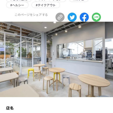
#
ヘルシー
#
テイクアウト
長野エリア
岐阜エリア
静岡エリア
愛知エリア
このページをシェアする
三重エリア
滋賀エリア
京都エリア
大阪市エリア
北摂エリア
堺・泉州エリア
河内エリア
兵庫エリア
奈良エリア
和歌山エリア
鳥取エリア
島根エリア
岡山エリア
広島エリア
山口エリア
徳島エリア
香川エリア
愛媛エリア
高知エリア
福岡エリア
佐賀エリア
長崎エリア
店名
熊本エリア
大分エリア