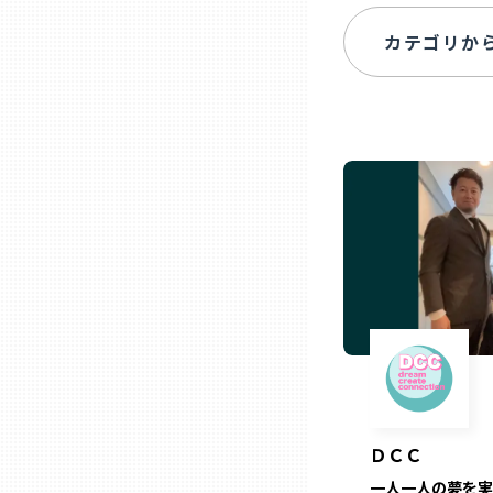
ニッポンの百選大全集
群馬
Sporkle
埼玉
千葉
東京23区
多摩地域
神奈川
新潟
ＤＣＣ
一人一人の夢を実
富山