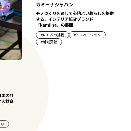
カミーナジャパン
モノづくりを通して心地よい暮らしを提供
する、インテリア雑貨ブランド
「kamiina」の展開
#
NO1への挑戦
#
イノベーション
#
地域貢献
日本の社
ア人材育
誇り