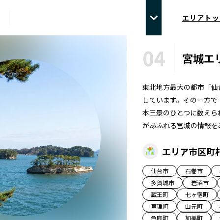
エリアトッ
04
宮城
エ
東北地方最大の都市「仙
しています。その一方で
本三景のひとつに数えら
があふれる宮城の情報を
エリア市区町
仙台市
石巻市
多賀城市
岩沼市
蔵王町
七ヶ宿町
亘理町
山元町
色麻町
加美町