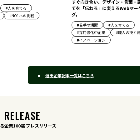
すぐ向き合い、デザイン・言葉・
てを「伝わる」に変えるWebマー
#
人を育てる
グ。
#
NO1への挑戦
#
若手の活躍
#
人を育てる
#
採用強化中企業
#
職人の技と
#
イノベーション
選出企業記事一覧はこちら
 RELEASE
る企業100選 プレスリリース