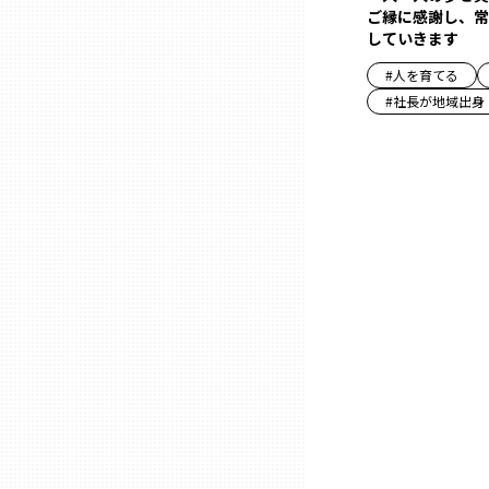
ご縁に感謝し、常
していきます
石川
#
人を育てる
#
社長が地域出身
福井
山梨
長野
岐阜
静岡
愛知