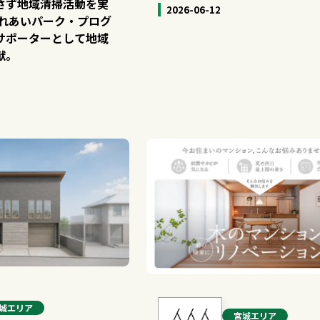
さず地域清掃活動を実
2026-06-12
ふれあいパーク・プログ
サポーターとして地域
献。
城
エリア
宮城
エリア