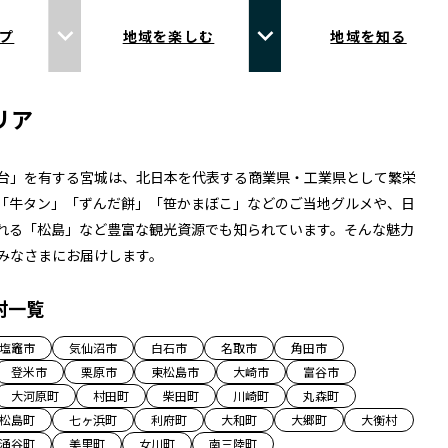
プ
地域を楽しむ
地域を知る
リア
台」を有する宮城は、北日本を代表する商業県・工業県として繁栄
「牛タン」「ずんだ餅」「笹かまぼこ」などのご当地グルメや、日
れる「松島」など豊富な観光資源でも知られています。そんな魅力
みなさまにお届けします。
村一覧
塩竈市
気仙沼市
白石市
名取市
角田市
登米市
栗原市
東松島市
大崎市
富谷市
大河原町
村田町
柴田町
川崎町
丸森町
松島町
七ヶ浜町
利府町
大和町
大郷町
大衡村
涌谷町
美里町
女川町
南三陸町