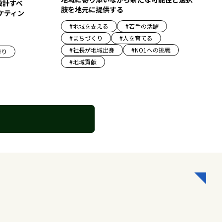
設計すべ
肢を地元に提供する
ケティン
#
地域を支える
#
若手の活躍
#
まちづくり
#
人を育てる
#
社長が地域出身
#
NO1への挑戦
誇り
#
地域貢献