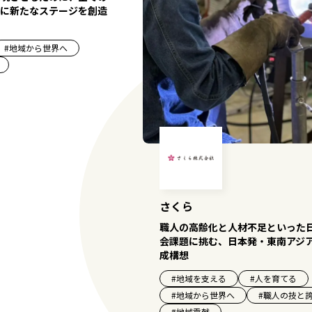
に新たなステージを創造
#
地域から世界へ
さくら
職人の高齢化と人材不足といった
会課題に挑む、日本発・東南アジ
成構想
#
地域を支える
#
人を育てる
#
地域から世界へ
#
職人の技と
#
地域貢献