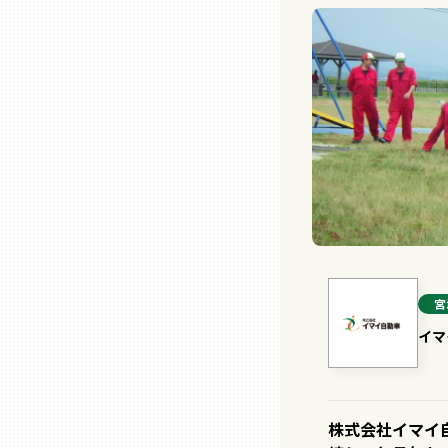
山口
徳島
香川
愛媛
高知
宮
福岡
イマ
佐賀
株式会社イマイ自
長崎