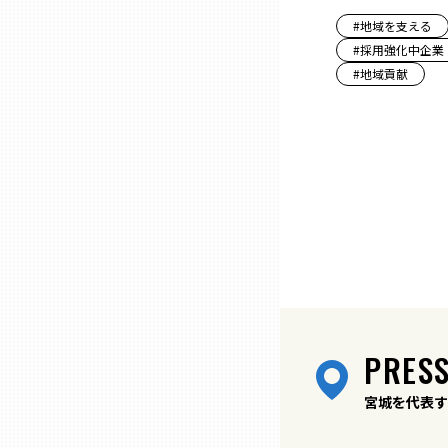
#
地域を支える
兵庫
#
採用強化中企業
#
地域貢献
奈良
和歌山
鳥取
島根
岡山
PRESS
広島
宮城を代表す