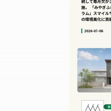
続して毎月欠か
施。 「みやぎ
ラム」スマイル
熊本
の環境美化に貢
大分
2026-07-06
宮崎
鹿児島
沖縄
宮