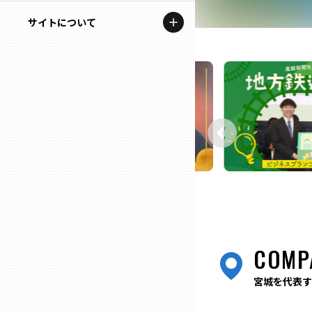
地域を代表する企業100選
記事ライター
サイトについて
岩手
プレスリリース
アンバサダー
私たちの理念
宮城
行政連携記事
お問い合わせ
MILCプロジェクト
秋田
運営会社情報
選出企業特別対談
山形
Localist
SDGsの先駆者
福島
イベント
茨城
COMP
飲食店
栃木
宮城を代表す
地域豆知識