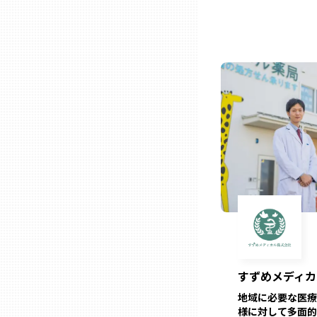
三重
滋賀
京都
大阪市
北摂
堺・泉州
すずめメディカ
河内
地域に必要な医療
様に対して多面的