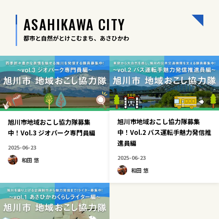
ASAHIKAWA CITY
都市と自然がとけこむまち、あさひかわ
旭川市地域おこし協力隊募集
旭川市地域おこし協力隊募集
中！Vol.2 バス運転手魅力発信推
中！Vol.3 ジオパーク専門員編
進員編
2025-06-23
2025-06-23
和田 悠
和田 悠