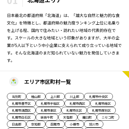
01
長野エリア
岐阜エリア
日本最北の都道府県「北海道」は、「雄大な自然と魅力的な食
静岡エリア
愛知エリア
文化」を特徴とし、都道府県の魅力度ランキング上位に名乗り
三重エリア
滋賀エリア
を上げる程、国内で住みたい・訪れたい地域の代表的存在で
京都エリア
大阪市エリア
す。スケールの大きな地域という印象がありますが、大半の企
北摂エリア
堺・泉州エリア
業が5人以下という中小企業に支えられて成り立っている地域で
河内エリア
兵庫エリア
す。そんな北海道のまだ知られていない魅力を発信していきま
す。
奈良エリア
和歌山エリア
鳥取エリア
島根エリア
岡山エリア
広島エリア
エリア市区町村一覧
山口エリア
徳島エリア
香川エリア
愛媛エリア
当別町
檜山郡
上川郡
川上郡
札幌市中央区
札幌市豊平区
札幌市手稲区
札幌市西区
札幌市南区
高知エリア
福岡エリア
札幌市清田区
札幌市東区
札幌市北区
札幌市厚別区
佐賀エリア
長崎エリア
札幌市白石区
妹背牛町
天塩郡
羅臼町
ニセコ町
熊本エリア
大分エリア
日高郡
空知郡
函館市
小樽市
旭川市