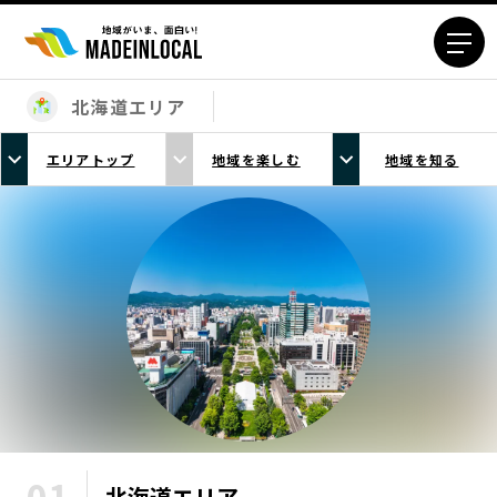
北海道エリア
エリアから探す
エリアトップ
地域を楽しむ
地域を知る
北海道エリア
青森エリア
岩手エリア
宮城エリア
秋田エリア
山形エリア
福島エリア
茨城エリア
栃木エリア
群馬エリア
埼玉エリア
千葉エリア
東京23区エリア
多摩エリア
神奈川エリア
新潟エリア
富山エリア
石川エリア
福井エリア
北海道
エリア
山梨エリア