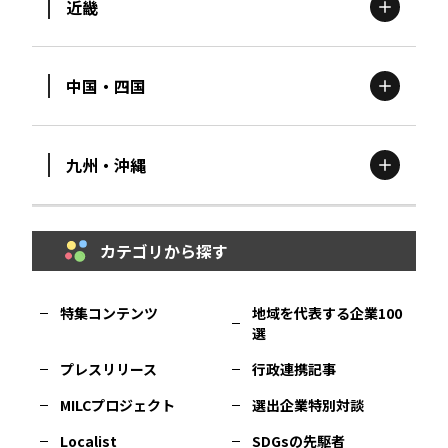
近畿
新潟
エリア
栃木
エリア
岩手
エリア
中国・四国
滋賀
エリア
富山
エリア
群馬
エリア
宮城
エリア
九州・沖縄
鳥取
エリア
京都
エリア
石川
エリア
埼玉
エリア
秋田
エリア
カテゴリから探す
福岡
エリア
島根
エリア
大阪市
エリア
福井
エリア
千葉
エリア
山形
エリア
特集コンテンツ
地域を代表する企業100
選
佐賀
エリア
岡山
エリア
北摂
エリア
長野
エリア
東京23区
エリア
福島
エリア
プレスリリース
行政連携記事
MILCプロジェクト
選出企業特別対談
長崎
エリア
広島
エリア
堺・泉州
エリア
岐阜
エリア
多摩
エリア
Localist
SDGsの先駆者