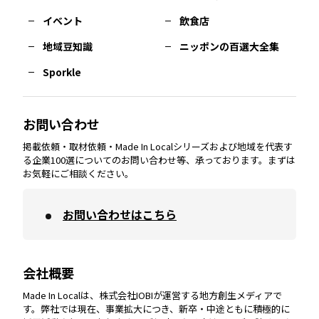
イベント
飲食店
熊本
エリア
山口
エリア
河内
エリア
静岡
エリア
神奈川
エリア
地域豆知識
ニッポンの百選大全集
Sporkle
大分
エリア
徳島
エリア
兵庫
エリア
愛知
エリア
山梨
エリア
お問い合わせ
掲載依頼・取材依頼・Made In Localシリーズおよび地域を代表す
宮崎
エリア
香川
エリア
奈良
エリア
三重
エリア
る企業100選についてのお問い合わせ等、承っております。まずは
お気軽にご相談ください。
お問い合わせはこちら
鹿児島
エリア
愛媛
エリア
和歌山
エリア
会社概要
沖縄
エリア
高知
エリア
Made In Localは、株式会社IOBIが運営する地方創生メディアで
す。弊社では現在、事業拡大につき、新卒・中途ともに積極的に