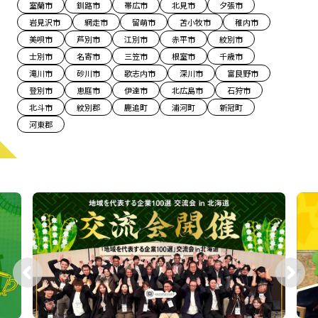
室蘭市
釧路市
帯広市
北見市
夕張市
宮崎エリア
鹿児島エリア
岩見沢市
網走市
留萌市
苫小牧市
稚内市
沖縄エリア
美唄市
芦別市
江別市
赤平市
紋別市
士別市
名寄市
三笠市
根室市
千歳市
滝川市
砂川市
歌志内市
深川市
富良野市
カテゴリから探す
登別市
恵庭市
伊達市
北広島市
石狩市
北斗市
紋別郡
鹿追町
浦河町
新冠町
特集コンテンツ
地域を代表する 企業100選
河東郡
プレスリリース
行政連携記事
MILCプロジェクト
選出企業特別対談
Localist
SDGsの先駆者
イベント
飲食店
地域豆知識
ニッポンの百選大全集
Sporkle
「人」から探す