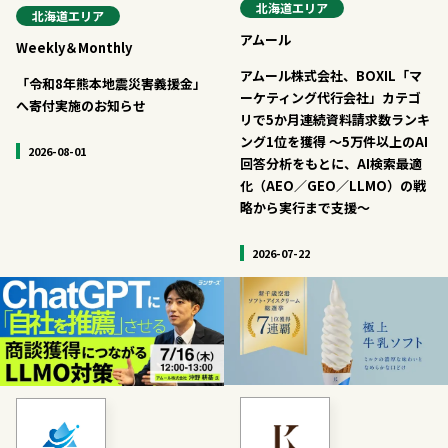
北海道
エリア
北海道
エリア
アムール
Weekly＆Monthly
アムール株式会社、BOXIL「マ
「令和8年熊本地震災害義援金」
ーケティング代行会社」カテゴ
へ寄付実施のお知らせ
リで5か月連続資料請求数ランキ
ング1位を獲得 ～5万件以上のAI
2026-08-01
回答分析をもとに、AI検索最適
化（AEO／GEO／LLMO）の戦
略から実行まで支援～
2026-07-22