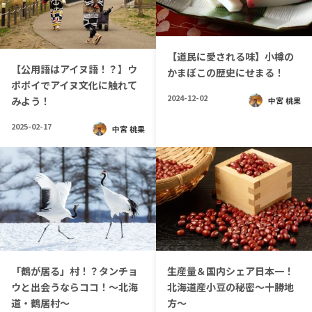
【道民に愛される味】小樽の
【公用語はアイヌ語！？】ウ
かまぼこの歴史にせまる！
ポポイでアイヌ文化に触れて
2024-12-02
みよう！
中宮 桃果
2025-02-17
中宮 桃果
「鶴が居る」村！？タンチョ
生産量＆国内シェア日本一！
ウと出会うならココ！〜北海
北海道産小豆の秘密～十勝地
道・鶴居村〜
方～