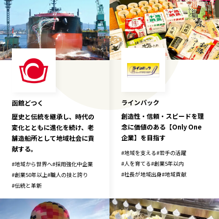
ラインパック
函館どつく
創造性・信頼・スピードを理
歴史と伝統を継承し、時代の
念に価値のある【Only One
変化とともに進化を続け、老
企業】を目指す
舗造船所として地域社会に貢
献する。
#
地域を支える
#
若手の活躍
#
人を育てる
#
創業5年以内
#
地域から世界へ
#
採用強化中企業
#
社長が地域出身
#
地域貢献
#
創業50年以上
#
職人の技と誇り
#
伝統と革新