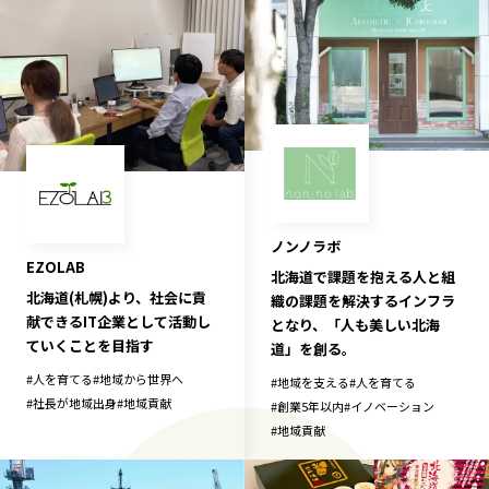
ノンノラボ
EZOLAB
北海道で課題を抱える人と組
北海道(札幌)より、社会に貢
織の課題を解決するインフラ
献できるIT企業として活動し
となり、「人も美しい北海
ていくことを目指す
道」を創る。
#
人を育てる
#
地域から世界へ
#
地域を支える
#
人を育てる
#
社長が地域出身
#
地域貢献
#
創業5年以内
#
イノベーション
#
地域貢献