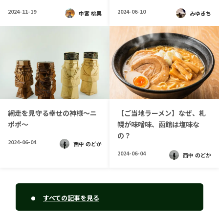
2024-11-19
2024-06-10
中宮 桃果
みゆきち
網走を見守る幸せの神様～ニ
【ご当地ラーメン】なぜ、札
ポポ～
幌が味噌味、函館は塩味な
の？
2024-06-04
西中 のどか
2024-06-04
西中 のどか
すべての記事を見る