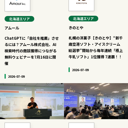
北海道
エリア
北海道
エリア
きのとや
アムール
札幌の洋菓子【きのとや】“新千
ChatGPTに「自社を推薦」させ
歳空港ソフト・アイスクリーム
るには？アムール株式会社、AI
総選挙”開始から毎年連続「極上
検索時代の商談獲得につながる
牛乳ソフト」1位獲得 7連覇！！
無料ウェビナーを7月16日に開
催
2026-07-09
2026-07-09