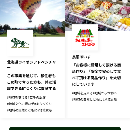
長沼あいす
北海道ライオンアドベンチャ
「お客様に満足して頂ける商
ー
品作り」「安全で安心して食
この事業を通じて、移住者も
べて頂ける商品作り」を大切
この町で育った方も、共に活
にしています
躍できる町づくりに貢献する
#
地域を支える
#
地域から世界へ
#
地域を支える
#
若手の活躍
#
地域の自然とともに
#
地域貢献
#
地域文化の担い手
#
まちづくり
#
地域の自然とともに
#
地域貢献