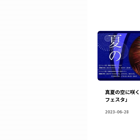
ニッポンの百選大全集
群馬
Sporkle
埼玉
千葉
東京23区
多摩地域
真夏の空に咲く
フェスタ」
神奈川
2023-06-28
新潟
富山