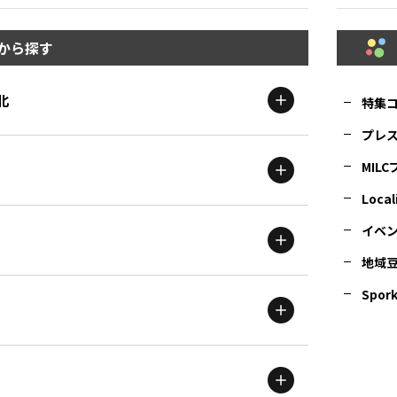
から探す
北
特集
プレ
MIL
北海道
エリア
Local
イベ
地域
茨城
エリア
青森
エリア
Spork
新潟
エリア
栃木
エリア
岩手
エリア