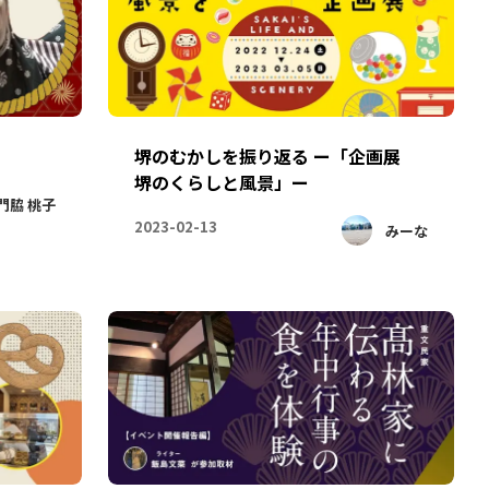
！
堺のむかしを振り返る ー「企画展
堺のくらしと風景」ー
門脇 桃子
2023-02-13
みーな