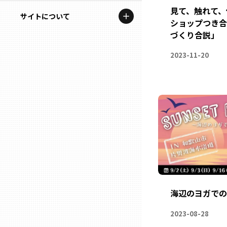
地域を代表する企業100選
見て、触れて、
記事ライター
サイトについて
岩手
ショップつき合
プレスリリース
づくり合説」
アンバサダー
私たちの理念
宮城
行政連携記事
2023-11-20
お問い合わせ
MILCプロジェクト
秋田
運営会社情報
選出企業特別対談
山形
Localist
SDGsの先駆者
福島
イベント
茨城
飲食店
海辺のヨガでの
栃木
地域豆知識
2023-08-28