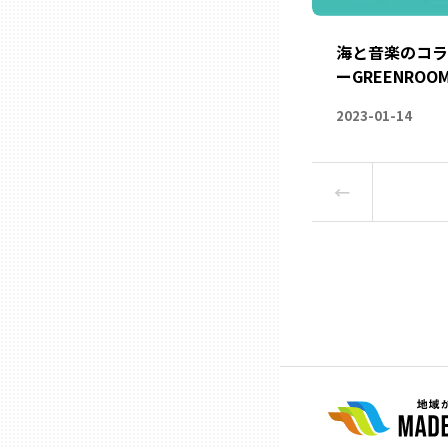
兵庫
海と音楽のコラ
ーGREENROOM
奈良
2023-01-14
和歌山
←
鳥取
島根
岡山
広島