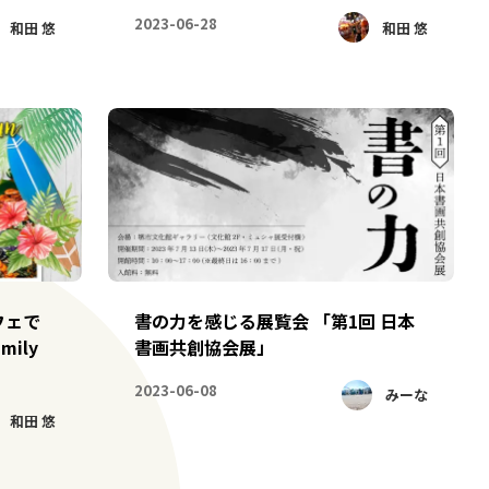
2023-06-28
和田 悠
和田 悠
フェで
書の力を感じる展覧会 「第1回 日本
mily
書画共創協会展」
2023-06-08
みーな
和田 悠