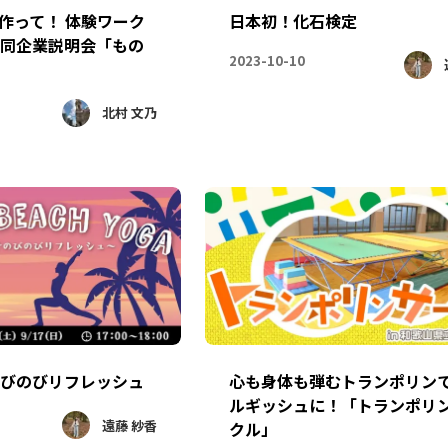
作って！ 体験ワーク
日本初！化石検定
同企業説明会「もの
2023-10-10
北村 文乃
びのびリフレッシュ
心も身体も弾むトランポリン
ルギッシュに！「トランポリ
遠藤 紗香
クル」