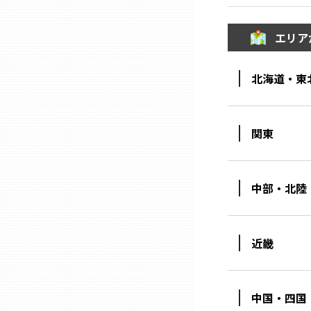
山口
エリア
徳島
北海道・東
香川
関東
愛媛
高知
中部・北陸
福岡
近畿
佐賀
中国・四国
長崎