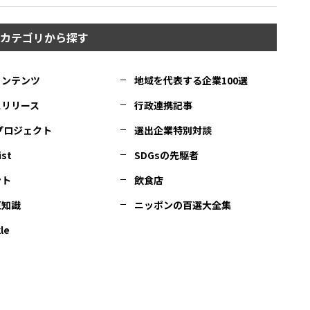
カテゴリから探す
コンテンツ
地域を代表する企業100選
スリリース
行政連携記事
Cプロジェクト
選出企業特別対談
ist
SDGsの先駆者
ント
飲食店
豆知識
ニッポンの百選大全集
le