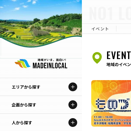
NO1 L
イベント
EVEN
地域のイベン
エリアから探す
企画から探す
北海道
特集コンテンツ
人から探す
青森