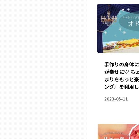
石川
福井
山梨
手作りの身体に
が幸せに♡ ち
長野
まりをもっと豪
ング』を利用し
岐阜
2023-05-11
静岡
愛知