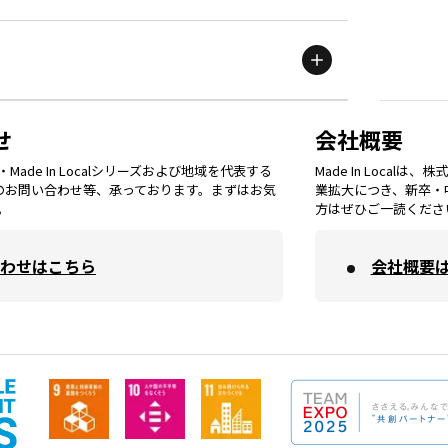
滋賀
エリア
富山
エリア
群馬
エリア
宮城
エリア
鳥取
エリア
京都
エリア
石川
エリア
埼玉
エリア
秋田
エリア
せ
会社概要
福岡
エリア
ade In Localシリーズおよび地域を代表する
Made In Loca
島根
エリア
大阪市
エリア
てのお問い合わせ等、承っております。まずはお気
業拡大につき、新卒・
福井
エリア
千葉
エリア
。
方はぜひご一読くださ
山形
エリア
佐賀
エリア
岡山
エリア
わせはこちら
会社概要
北摂
エリア
長野
エリア
東京23区
エリア
福島
エリア
長崎
エリア
広島
エリア
堺・泉州
エリア
岐阜
エリア
多摩
エリア
熊本
エリア
山口
エリア