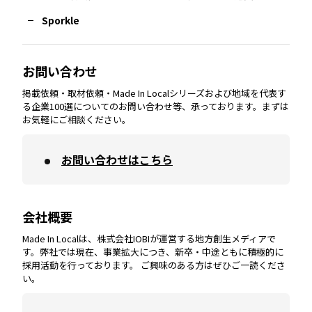
Sporkle
大分
エリア
徳島
エリア
兵庫
エリア
愛知
エリア
山梨
エリア
お問い合わせ
掲載依頼・取材依頼・Made In Localシリーズおよび地域を代表す
宮崎
エリア
香川
エリア
奈良
エリア
三重
エリア
る企業100選についてのお問い合わせ等、承っております。まずは
お気軽にご相談ください。
お問い合わせはこちら
鹿児島
エリア
愛媛
エリア
和歌山
エリア
会社概要
沖縄
エリア
高知
エリア
Made In Localは、株式会社IOBIが運営する地方創生メディアで
す。弊社では現在、事業拡大につき、新卒・中途ともに積極的に
採用活動を行っております。 ご興味のある方はぜひご一読くださ
い。