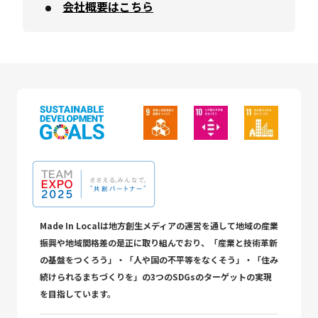
会社概要はこちら
Made In Localは地方創生メディアの運営を通して地域の産業
振興や地域間格差の是正に取り組んでおり、「産業と技術革新
の基盤をつくろう」・「人や国の不平等をなくそう」・「住み
続けられるまちづくりを」の3つのSDGsのターゲットの実現
を目指しています。