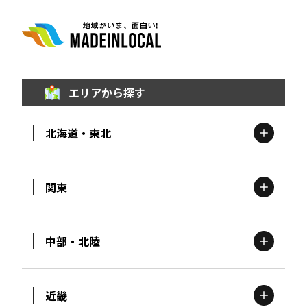
エリアから探す
北海道・東北
関東
北海道
エリア
中部・北陸
茨城
エリア
青森
エリア
近畿