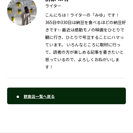
ライター
こんにちは！ライターの「みゆ」です！
365日中330日は納豆を食べるほどの納豆好
きです✨ 最近は感動モノの映画をひとりで
観に行き、ひとりで号泣することにハマっ
ています。 いろんなところに取材に行っ
て、読者の方が楽しめる記事を書きたいと
思っているので、よろしくおねがいしま
す！
飲食店一覧へ戻る