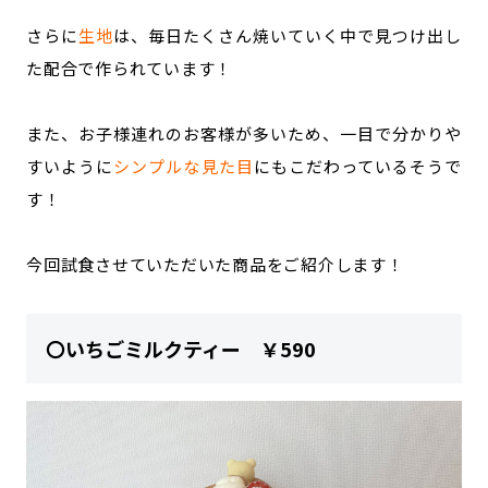
さらに
生地
は、毎日たくさん焼いていく中で見つけ出し
た配合で作られています！
また、お子様連れのお客様が多いため、一目で分かりや
すいように
シンプルな見た目
にもこだわっているそうで
す！
今回試食させていただいた商品をご紹介します！
〇いちごミルクティー ￥590