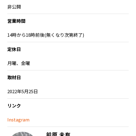
非公開
営業時間
14時から18時前後(無くなり次第終了)
定休日
月曜、金曜
取材日
2022年5月25日
リンク
Instagram
前原 未有