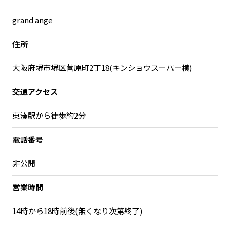
宮崎エリア
鹿児島エリア
grand ange
沖縄エリア
住所
カテゴリから探す
大阪府堺市堺区菅原町2丁18(キンショウスーパー横)
特集コンテンツ
地域を代表する 企業100選
交通アクセス
プレスリリース
行政連携記事
東湊駅から徒歩約2分
MILCプロジェクト
選出企業特別対談
Localist
SDGsの先駆者
電話番号
イベント
飲食店
非公開
地域豆知識
ニッポンの百選大全集
Sporkle
営業時間
14時から18時前後(無くなり次第終了)
「人」から探す