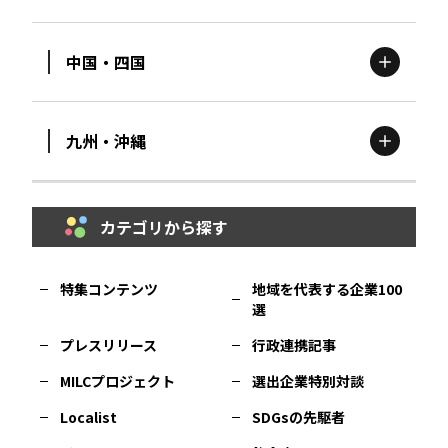
新潟
エリア
栃木
エリア
岩手
エリア
中国・四国
滋賀
エリア
富山
エリア
群馬
エリア
宮城
エリア
九州・沖縄
鳥取
エリア
京都
エリア
石川
エリア
埼玉
エリア
秋田
エリア
カテゴリから探す
福岡
エリア
島根
エリア
大阪市
エリア
福井
エリア
千葉
エリア
山形
エリア
特集コンテンツ
地域を代表する企業100
選
佐賀
エリア
岡山
エリア
北摂
エリア
長野
エリア
東京23区
エリア
福島
エリア
プレスリリース
行政連携記事
MILCプロジェクト
選出企業特別対談
長崎
エリア
広島
エリア
堺・泉州
エリア
岐阜
エリア
多摩
エリア
Localist
SDGsの先駆者