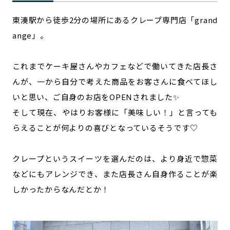
東湊駅から徒歩2分の場所にあるクレープ専門店「grand
ange」。
これまでケーキ屋さんやカフェなどで働いてきた店長さ
んが、一から自分で考えた商品をお客さんに食べてほし
いと思い、ご自身のお店をOPENされました✨
そして現在、やはりお客様に「美味しい！」と言っても
らえることが何よりの喜びとなっているそうです♡
クレープというスイーツを選んだのは、より身近で惣菜
などにもアレンジでき、また店長さん自身作ることが楽
しかったからなんだとか！