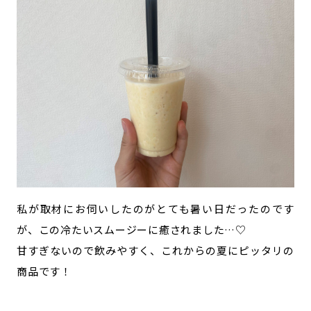
私が取材にお伺いしたのがとても暑い日だったのです
が、この冷たいスムージーに癒されました…♡
甘すぎないので飲みやすく、これからの夏にピッタリの
商品です！