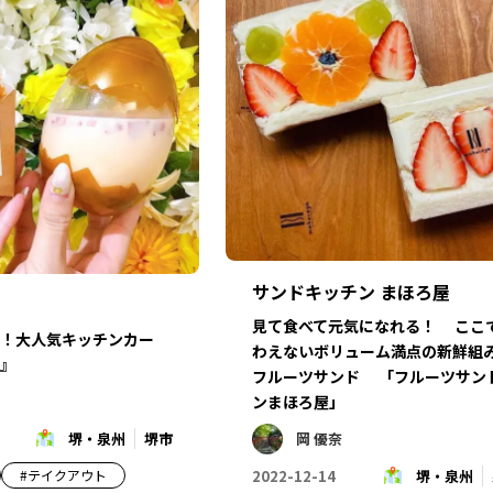
サンドキッチン まほろ屋
見て食べて元気になれる！ ここ
！大人気キッチンカー
わえないボリューム満点の新鮮組
』
フルーツサンド 「フルーツサン
ンまほろ屋」
堺・泉州
堺市
岡 優奈
#
テイクアウト
2022-12-14
堺・泉州