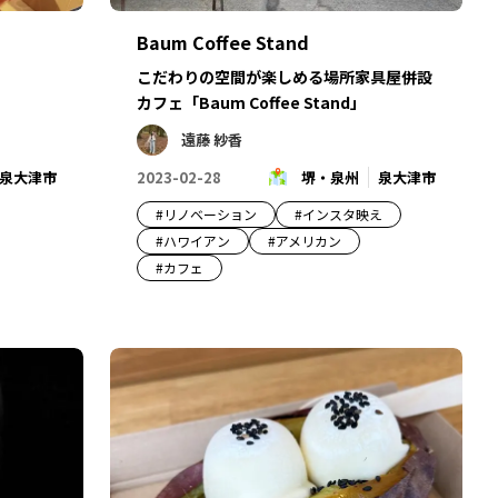
Baum Coffee Stand
こだわりの空間が楽しめる場所家具屋併設
カフェ「Baum Coffee Stand」
遠藤 紗香
泉大津市
2023-02-28
堺・泉州
泉大津市
#
リノベーション
#
インスタ映え
#
ハワイアン
#
アメリカン
#
カフェ