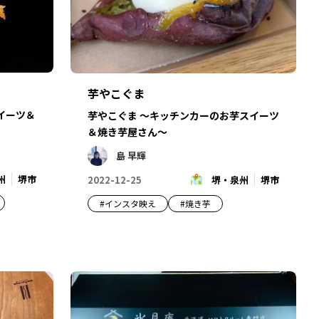
芋やこぐま
イーツ＆
芋やこぐま ～キッチンカーのお芋スイーツ
＆焼き芋屋さん～
島 早輝
州
堺市
2022-12-25
堺・泉州
堺市
#
インスタ映え
#
焼き芋