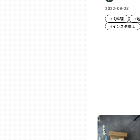
兵庫
2022-09-23
#
肉料理
#
#
インスタ映え
奈良
和歌山
鳥取
島根
岡山
広島