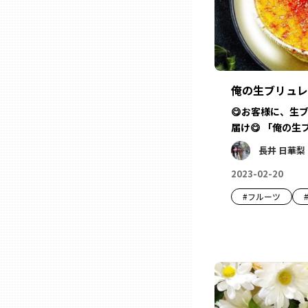
ニッポンの百選大全集
群馬
Sporkle
埼玉
俺の生ブリュレ
千葉
😋お客様に、生
届け😋 「俺の生
東京23区
長井 日華梨
2023-02-20
多摩地域
#
フルーツ
神奈川
新潟
富山