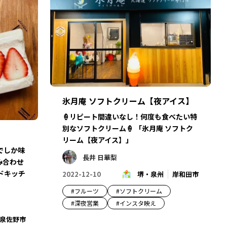
氷月庵 ソフトクリーム【夜アイス】
🍦リピート間違いなし！何度も食べたい特
別なソフトクリーム🍦 「氷月庵 ソフトク
リーム【夜アイス】」
でしか味
長井 日華梨
み合わせ
ドキッチ
2022-12-10
堺・泉州
岸和田市
#
フルーツ
#
ソフトクリーム
#
深夜営業
#
インスタ映え
泉佐野市