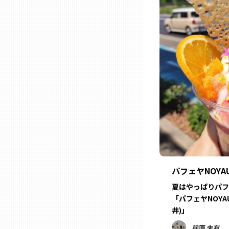
熊本
大分
宮崎
鹿児島
沖縄
パフェヤNOYAUX
夏はやっぱりパフ
「パフェヤNOYAU
井)」
前原 未有