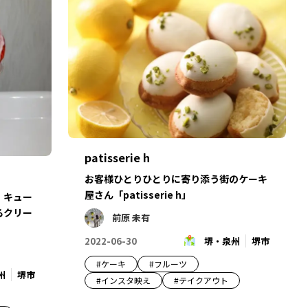
patisserie h
お客様ひとりひとりに寄り添う街のケーキ
屋さん「patisserie h」
！キュー
るクリー
前原 未有
2022-06-30
堺・泉州
堺市
#
ケーキ
#
フルーツ
州
堺市
#
インスタ映え
#
テイクアウト