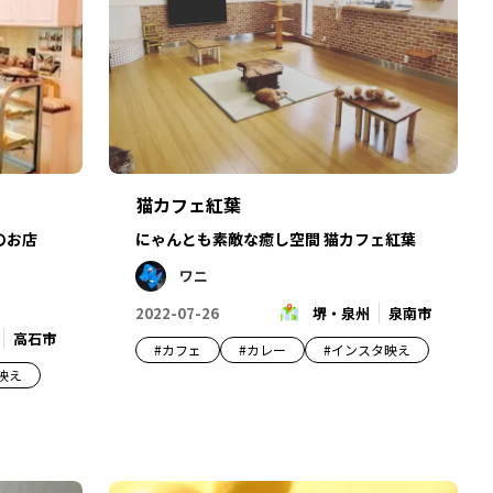
猫カフェ紅葉
のお店
にゃんとも素敵な癒し空間 猫カフェ紅葉
ワニ
2022-07-26
堺・泉州
泉南市
高石市
#
カフェ
#
カレー
#
インスタ映え
映え