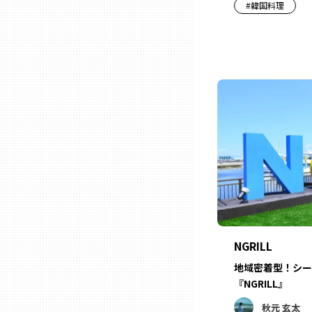
#
韓国料理
三重
滋賀
京都
大阪市
北摂
NGRILL
堺・泉州
地域密着型！シー
『NGRILL』
河内
秋元 玄太