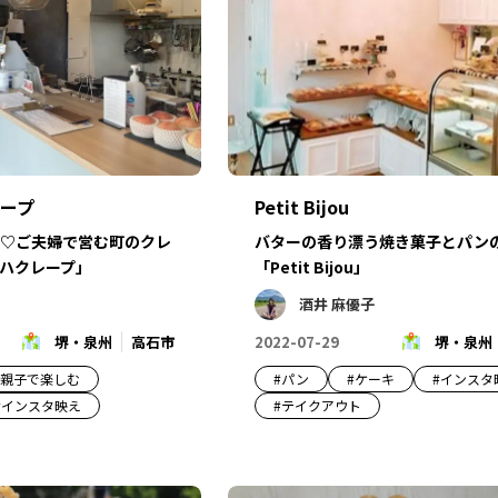
ープ
Petit Bijou
♡ご夫婦で営む町のクレ
バターの香り漂う焼き菓子とパン
ハクレープ」
「Petit Bijou」
酒井 麻優子
堺・泉州
高石市
2022-07-29
堺・泉州
親子で楽しむ
#
パン
#
ケーキ
#
インスタ
#
インスタ映え
#
テイクアウト