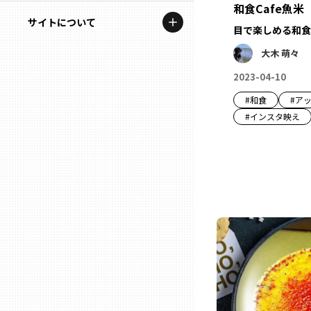
地域を代表する企業100選
和食Cafe魚米
記事ライター
サイトについて
岩手
目で楽しめる和食
プレスリリース
アンバサダー
大木 萌々
私たちの理念
宮城
行政連携記事
2023-04-10
お問い合わせ
MILCプロジェクト
#
和食
#
ア
秋田
#
インスタ映え
運営会社情報
選出企業特別対談
山形
Localist
SDGsの先駆者
福島
イベント
茨城
飲食店
栃木
地域豆知識