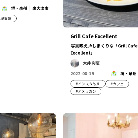
堺・泉州
泉大津市
地域貢献
Grill Cafe Excellent
写真映え🎶しまくりな「Grill Cafe
Excellent」
大井 彩夏
2022-08-19
堺・泉州
#
インスタ映え
#
カフェ
#
アメリカン