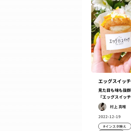
石川
福井
山梨
長野
エッグスイッチ
岐阜
見た目も味も抜群
『エッグスイッチ
村上 真唯
静岡
2022-12-19
愛知
#
インスタ映え