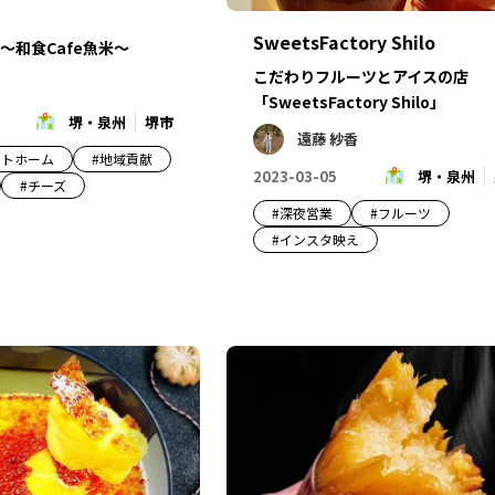
SweetsFactory Shilo
〜和食Cafe魚米〜
こだわりフルーツとアイスの店
「SweetsFactory Shilo」
堺・泉州
堺市
遠藤 紗香
ットホーム
#
地域貢献
2023-03-05
堺・泉州
#
チーズ
#
深夜営業
#
フルーツ
#
インスタ映え