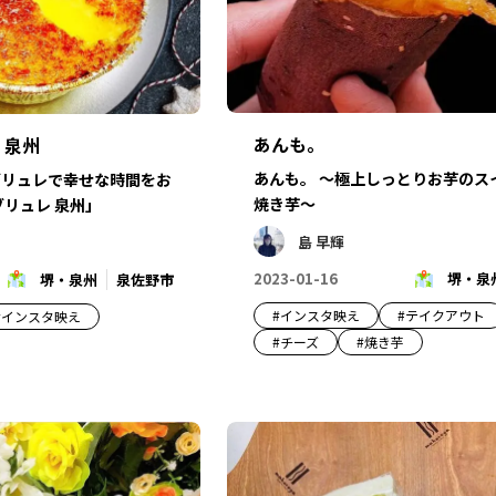
あんも。
 泉州
あんも。 ～極上しっとりお芋のス
ブリュレで幸せな時間をお
焼き芋～
ブリュレ 泉州」
島 早輝
2023-01-16
堺・泉
堺・泉州
泉佐野市
#
インスタ映え
#
テイクアウト
#
インスタ映え
#
チーズ
#
焼き芋