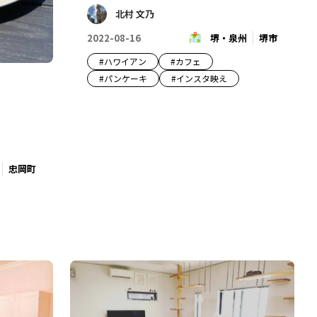
北村 文乃
2022-08-16
堺・泉州
堺市
#
ハワイアン
#
カフェ
#
パンケーキ
#
インスタ映え
忠岡町