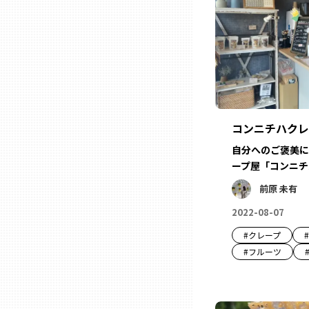
山口
徳島
香川
コンニチハクレ
愛媛
自分へのご褒美に
ープ屋「コンニチ
高知
前原 未有
2022-08-07
福岡
#
クレープ
#
#
フルーツ
佐賀
長崎