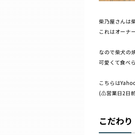
山口
柴乃屋さんは
徳島
これはオーナー
香川
なので柴犬の焼
愛媛
可愛くて食べら
高知
こちらはYah
(⚠営業日2日
福岡
佐賀
こだわり
長崎