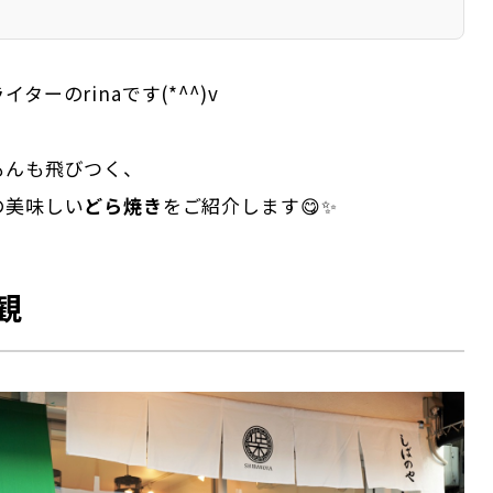
ターのrinaです(*^^)v
もんも飛びつく、
の美味しい
どら焼き
をご紹介します😋✨
観