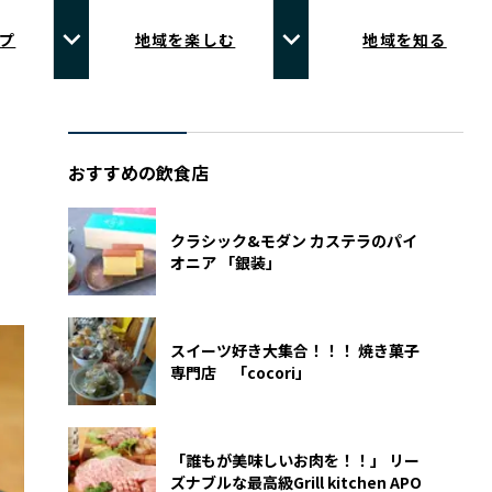
プ
地域を楽しむ
地域を知る
おすすめの飲食店
クラシック&モダン カステラのパイ
オニア 「銀装」
スイーツ好き大集合！！！ 焼き菓子
専門店 「cocori」
「誰もが美味しいお肉を！！」 リー
ズナブルな最高級Grill kitchen APO