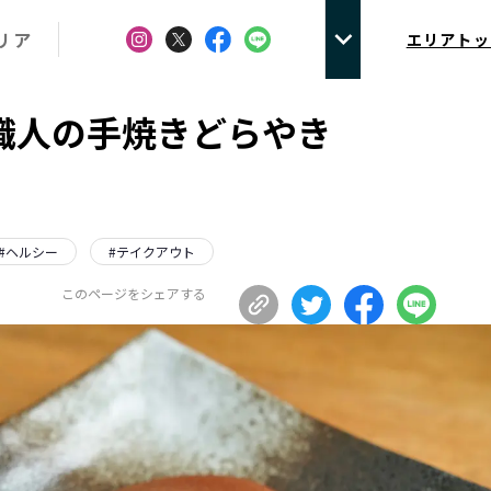
リア
エリアトッ
 職人の手焼きどらやき
#
ヘルシー
#
テイクアウト
このページをシェアする