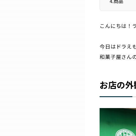
4
.
商品
石川
こんにちは！ライ
福井
今日はドラえ
和菓子屋さん
山梨
長野
お店の外
岐阜
静岡
愛知