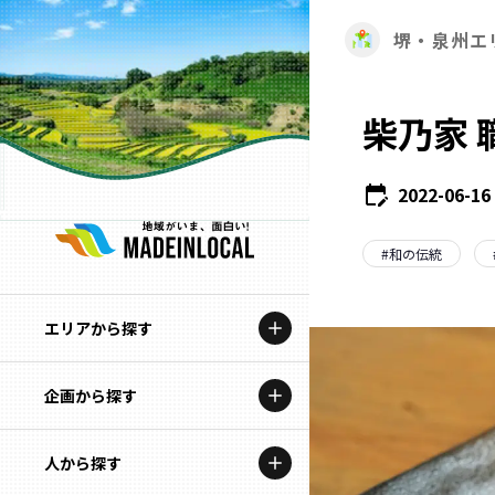
堺・泉州エ
柴乃家
2022-06-16
#
和の伝統
エリアから探す
企画から探す
北海道
特集コンテンツ
人から探す
青森