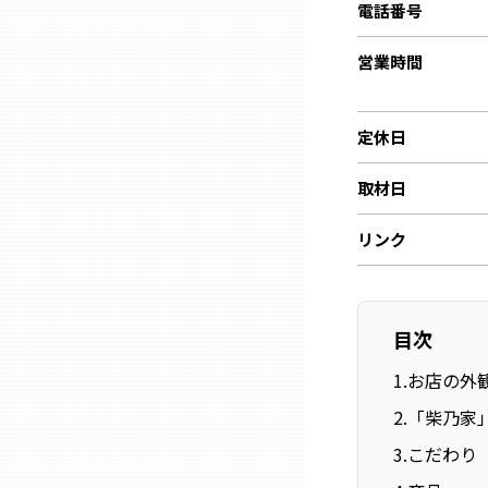
電話番号
ニッポンの百選大全集
群馬
Sporkle
営業時間
埼玉
定休日
千葉
取材日
東京23区
リンク
多摩地域
目次
神奈川
1
.
お店の外
2
.
「柴乃家
新潟
3
.
こだわり
富山