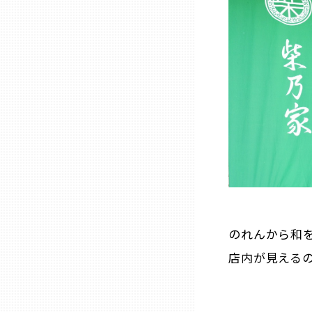
三重
滋賀
京都
大阪市
北摂
のれんから和
堺・泉州
店内が見える
河内