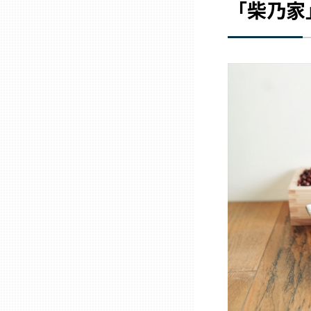
「柴乃家
兵庫
奈良
和歌山
鳥取
島根
岡山
広島