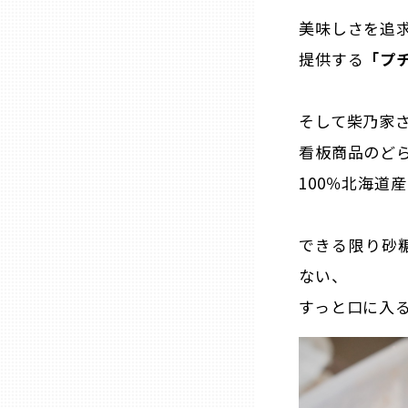
美味しさを追
熊本
提供する
「プ
大分
そして柴乃家
看板商品のど
宮崎
100％北海道
鹿児島
できる限り砂
ない、
沖縄
すっと口に入