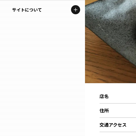
地域を代表する企業100選
記事ライター
サイトについて
岩手
プレスリリース
アンバサダー
私たちの理念
宮城
行政連携記事
お問い合わせ
MILCプロジェクト
秋田
運営会社情報
選出企業特別対談
山形
Localist
SDGsの先駆者
福島
店名
イベント
茨城
住所
飲食店
栃木
交通アクセス
地域豆知識