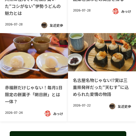
た“コシがない”伊勢うどんの
2026-07-28
みっけ
魅力とは
2026-07-28
友近史歩
名古屋名物じゃない⁉実は三
重県発祥だった“天むす”に込
赤福餅だけじゃない！毎月1日
められた愛情の物語
限定の餅菓子「朔日餅」とは
一体？
2026-07-22
友近史歩
2026-07-24
みっけ