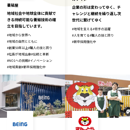
養殖屋
企業の形は変わってゆく、チ
地域社会や地球全体に貢献で
ャレンジと継続を繰り返し次
きる持続可能な養殖技術の確
世代に繋げてゆく
立を目指しています。
#
地域を支える
#
若手の活躍
#
地域から世界へ
#
人を育てる
#
職人の技と誇り
#
地域の自然とともに
#
新卒採用強化中
#
創業50年以上
#
職人の技と誇り
#
社長が地域出身
#
伝統と革新
#
NO1への挑戦
#
イノベーション
#
地域貢献
#
新卒採用強化中