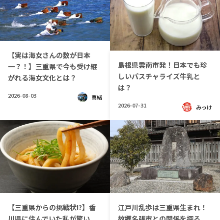
【実は海女さんの数が日本
島根県雲南市発！日本でも珍
一？！】三重県で今も受け継
しいパスチャライズ牛乳と
がれる海女文化とは？
は？
2026-08-03
真緒
2026-07-31
みっけ
【三重県からの挑戦状!?】香
江戸川乱歩は三重県生まれ！
川県に住んでいた私が驚い
故郷名張市との関係を探る