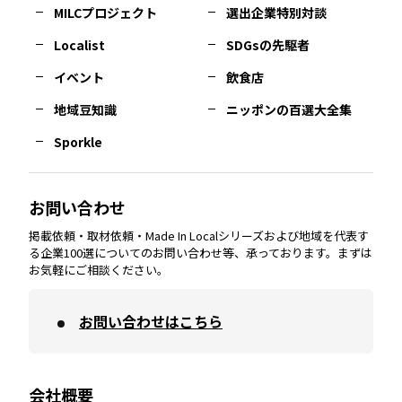
MILCプロジェクト
選出企業特別対談
長崎
エリア
広島
エリア
堺・泉州
エリア
岐阜
エリア
多摩
エリア
Localist
SDGsの先駆者
イベント
飲食店
熊本
エリア
山口
エリア
河内
エリア
静岡
エリア
神奈川
エリア
地域豆知識
ニッポンの百選大全集
Sporkle
大分
エリア
徳島
エリア
兵庫
エリア
愛知
エリア
山梨
エリア
お問い合わせ
掲載依頼・取材依頼・Made In Localシリーズおよび地域を代表す
宮崎
エリア
香川
エリア
奈良
エリア
三重
エリア
る企業100選についてのお問い合わせ等、承っております。まずは
お気軽にご相談ください。
お問い合わせはこちら
鹿児島
エリア
愛媛
エリア
和歌山
エリア
会社概要
沖縄
エリア
高知
エリア