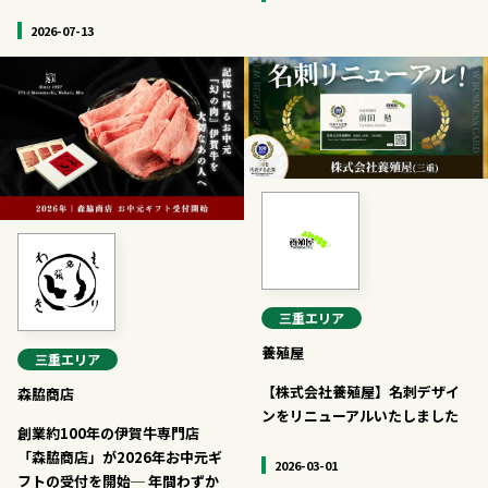
2026-07-13
三重
エリア
養殖屋
三重
エリア
【株式会社養殖屋】名刺デザイ
森脇商店
ンをリニューアルいたしました
創業約100年の伊賀牛専門店
「森脇商店」が2026年お中元ギ
2026-03-01
フトの受付を開始─ 年間わずか