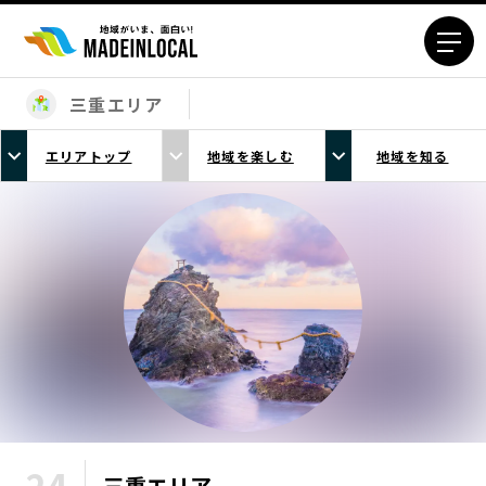
三重エリア
エリアから探す
エリアトップ
地域を楽しむ
地域を知る
北海道エリア
青森エリア
岩手エリア
宮城エリア
秋田エリア
山形エリア
福島エリア
茨城エリア
栃木エリア
群馬エリア
埼玉エリア
千葉エリア
東京23区エリア
多摩エリア
神奈川エリア
新潟エリア
富山エリア
石川エリア
福井エリア
三重
エリア
山梨エリア