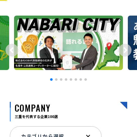
宮崎エリア
鹿児島エリア
沖縄エリア
カテゴリから探す
特集コンテンツ
地域を代表する 企業100選
プレスリリース
行政連携記事
MILCプロジェクト
選出企業特別対談
Localist
SDGsの先駆者
イベント
飲食店
地域豆知識
ニッポンの百選大全集
COMPANY
Sporkle
三重を代表する企業100選
「人」から探す