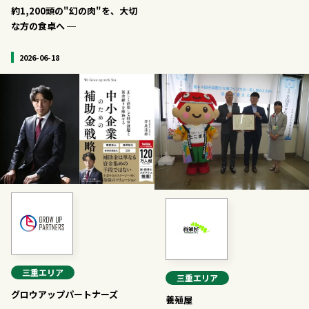
約1,200頭の"幻の肉"を、大切
な方の食卓へ ─
2026-06-18
三重
エリア
三重
エリア
グロウアップパートナーズ
養殖屋