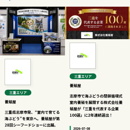
三重
エリア
養殖屋
三重
エリア
志摩市で海ぶどうの閉鎖循環式
養殖屋
室内養殖を展開する株式会社養
殖屋が「三重を代表する企業
三重県志摩市発、“室内で育てる
100選」に2年連続選出！
海ぶどう”を東京へ。養殖屋が第
28回シーフードショーに出展。
2026-07-08