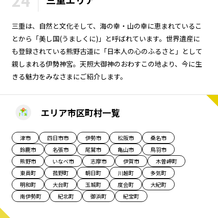
24
長野エリア
岐阜エリア
三重は、自然と文化そして、海の幸・山の幸に恵まれているこ
静岡エリア
愛知エリア
とから「美し国(うましくに)」と呼ばれています。世界遺産に
三重エリア
滋賀エリア
も登録されている熊野古道に「日本人の心のふるさと」として
京都エリア
大阪市エリア
親しまれる伊勢神宮。天照大御神のおわすこの地より、今に生
北摂エリア
堺・泉州エリア
きる魅力をみなさまにご紹介します。
河内エリア
兵庫エリア
奈良エリア
和歌山エリア
エリア市区町村一覧
鳥取エリア
島根エリア
岡山エリア
広島エリア
津市
四日市市
伊勢市
松阪市
桑名市
山口エリア
徳島エリア
鈴鹿市
名張市
尾鷲市
亀山市
鳥羽市
熊野市
いなべ市
志摩市
伊賀市
木曽岬町
香川エリア
愛媛エリア
東員町
菰野町
朝日町
川越町
多気町
高知エリア
福岡エリア
明和町
大台町
玉城町
度会町
大紀町
佐賀エリア
長崎エリア
南伊勢町
紀北町
御浜町
紀宝町
熊本エリア
大分エリア