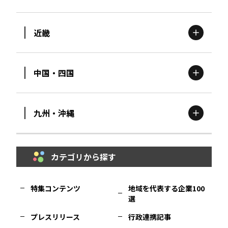
茨城
エリア
青森
エリア
近畿
新潟
エリア
栃木
エリア
岩手
エリア
中国・四国
滋賀
エリア
富山
エリア
群馬
エリア
宮城
エリア
九州・沖縄
鳥取
エリア
京都
エリア
石川
エリア
埼玉
エリア
秋田
エリア
カテゴリから探す
福岡
エリア
島根
エリア
大阪市
エリア
福井
エリア
千葉
エリア
山形
エリア
特集コンテンツ
地域を代表する企業100
選
佐賀
エリア
岡山
エリア
北摂
エリア
長野
エリア
東京23区
エリア
福島
エリア
プレスリリース
行政連携記事