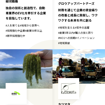
柳河精機
グロウアップパートナーズ
独自の技術と創造性で、自動
財務を通じて企業の資金繰り
車業界のEV化を牽引する企業
の改善と成長に貢献し、ワク
を目指しています。
ワクする未来を共に創る
#
人を育てる
#
地域から世界へ
#
地域を支える
#
若手の活躍
#
採用強化中企業
#
創業50年以上
#
創業5年以内
#
職人の技と誇り
#
新卒採用強化中
#
NO1への挑戦
#
イノベーション
#
地域貢献
カツマタ