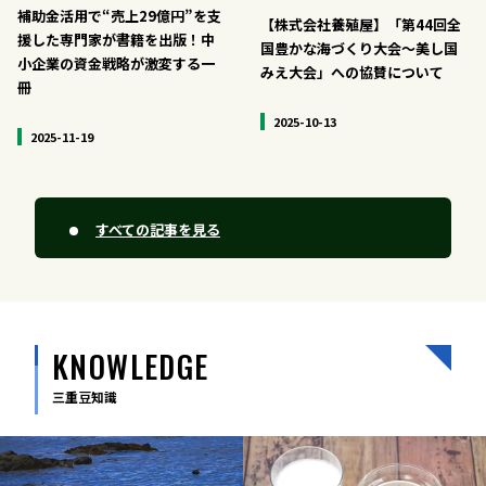
補助金活用で“売上29億円”を支
【株式会社養殖屋】「第44回全
援した専門家が書籍を出版！中
国豊かな海づくり大会〜美し国
小企業の資金戦略が激変する一
みえ大会」への協賛について
冊
2025-10-13
2025-11-19
すべての記事を見る
KNOWLEDGE
三重豆知識