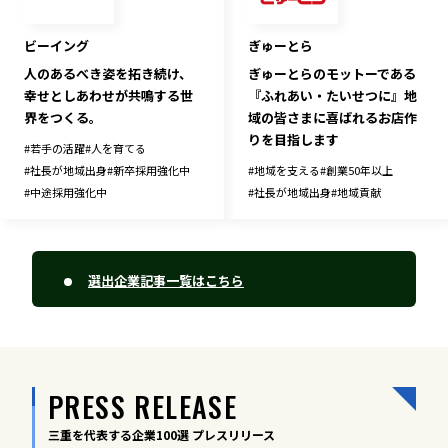
ビーイング
ぎゅーとら
人のあるべき姿を拓き続け、
ぎゅーとらのモットーである
幸せとしあわせが共鳴する世
『ふれあい・たいせつに』地
界をつくる。
域の皆さまに喜ばれるお店作
りを目指します
#
若手の活躍
#
人を育てる
#
社長が地域出身
#
新卒採用強化中
#
地域を支える
#
創業50年以上
#
中途採用強化中
#
社長が地域出身
#
地域貢献
選出企業記事一覧はこちら
PRESS RELEASE
三重を代表する企業100選 プレスリリース