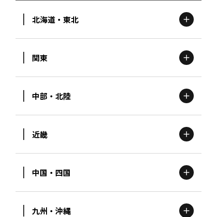
北海道・東北
関東
北海道
エリア
中部・北陸
茨城
エリア
青森
エリア
近畿
新潟
エリア
栃木
エリア
岩手
エリア
中国・四国
滋賀
エリア
富山
エリア
群馬
エリア
宮城
エリア
九州・沖縄