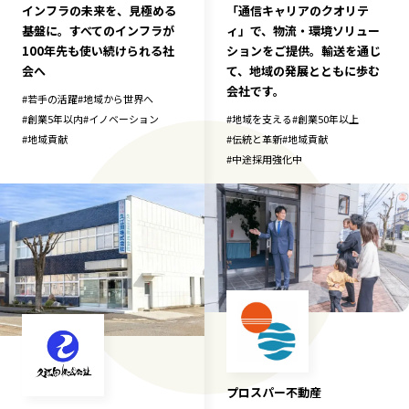
インフラの未来を、見極める
「通信キャリアのクオリテ
基盤に。すべてのインフラが
ィ」で、物流・環境ソリュー
100年先も使い続けられる社
ションをご提供。輸送を通じ
会へ
て、地域の発展とともに歩む
会社です。
#
若手の活躍
#
地域から世界へ
#
創業5年以内
#
イノベーション
#
地域を支える
#
創業50年以上
#
地域貢献
#
伝統と革新
#
地域貢献
#
中途採用強化中
プロスパー不動産