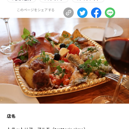
長野エリア
岐阜エリア
このページをシェアする
静岡エリア
愛知エリア
三重エリア
滋賀エリア
京都エリア
大阪市エリア
北摂エリア
堺・泉州エリア
河内エリア
兵庫エリア
奈良エリア
和歌山エリア
鳥取エリア
島根エリア
岡山エリア
広島エリア
山口エリア
徳島エリア
香川エリア
愛媛エリア
高知エリア
福岡エリア
佐賀エリア
長崎エリア
店名
熊本エリア
大分エリア