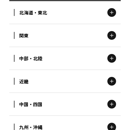
北海道・東北
関東
北海道
エリア
中部・北陸
茨城
エリア
青森
エリア
近畿
新潟
エリア
栃木
エリア
岩手
エリア
中国・四国
滋賀
エリア
富山
エリア
群馬
エリア
宮城
エリア
九州・沖縄