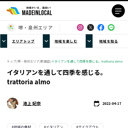
堺・泉州エリア
エリアから探す
エリアトップ
地域を楽しむ
地域を知る
北海道エリア
青森エリア
岩手エリア
宮城エリア
トップ
/
堺・泉州エリア
/
飲食店
/
イタリアンを通して四季を感じる。trattoria almo
秋田エリア
山形エリア
イタリアンを通して四季を感じる。
福島エリア
茨城エリア
trattoria almo
栃木エリア
群馬エリア
埼玉エリア
千葉エリア
東京23区エリア
多摩エリア
池上 妃奈
2022-04-17
神奈川エリア
新潟エリア
富山エリア
石川エリア
福井エリア
山梨エリア
#
地域の食材
#
イタリアン
#
テイクアウト