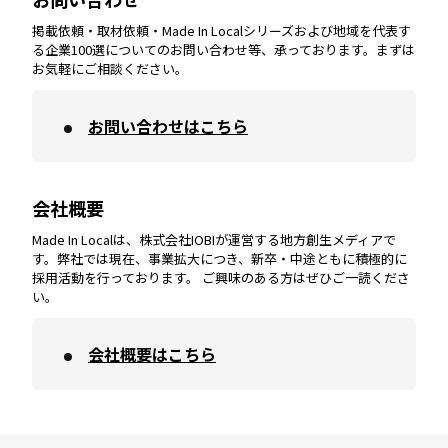
掲載依頼・取材依頼・Made In Localシリーズおよび地域を代表す
宮崎
エリア
香川
エリア
奈良
エリア
三重
エリア
る企業100選についてのお問い合わせ等、承っております。まずは
お気軽にご相談ください。
お問い合わせはこちら
鹿児島
エリア
愛媛
エリア
和歌山
エリア
会社概要
沖縄
エリア
高知
エリア
Made In Localは、株式会社IOBIが運営する地方創生メディアで
す。弊社では現在、事業拡大につき、新卒・中途ともに積極的に
採用活動を行っております。 ご興味のある方はぜひご一読くださ
い。
会社概要はこちら