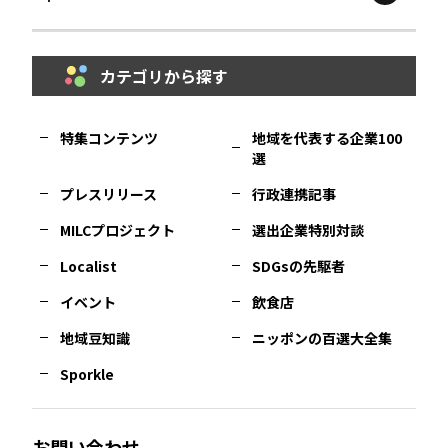
鳥取
エリア
京都
エリア
石川
エリア
埼玉
エリア
秋田
エリア
カテゴリから探す
福岡
エリア
島根
エリア
大阪市
エリア
福井
エリア
千葉
エリア
山形
エリア
特集コンテンツ
地域を代表する企業100
選
佐賀
エリア
岡山
エリア
北摂
エリア
長野
エリア
東京23区
エリア
福島
エリア
プレスリリース
行政連携記事
MILCプロジェクト
選出企業特別対談
長崎
エリア
広島
エリア
堺・泉州
エリア
岐阜
エリア
多摩
エリア
Localist
SDGsの先駆者
イベント
飲食店
熊本
エリア
山口
エリア
河内
エリア
静岡
エリア
神奈川
エリア
地域豆知識
ニッポンの百選大全集
Sporkle
大分
エリア
徳島
エリア
兵庫
エリア
愛知
エリア
山梨
エリア
お問い合わせ