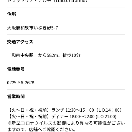
トラットリア・アルモ（trattoria almo）
宮崎エリア
鹿児島エリア
沖縄エリア
住所
大阪府和泉市いぶき野5-7
カテゴリから探す
交通アクセス
特集コンテンツ
地域を代表する 企業100選
「和泉中央駅」から582m、徒歩10分
プレスリリース
行政連携記事
MILCプロジェクト
選出企業特別対談
電話番号
Localist
SDGsの先駆者
0725-56-2678
イベント
飲食店
地域豆知識
ニッポンの百選大全集
営業時間
Sporkle
【火～日・祝・祝前】ランチ 11:30～15：00（L.O.14：00）
【火～日・祝・祝前】ディナー 18:00～22:00 (L.O.21:00)
※新型コロナウイルスの影響により異なる可能性がござい
「人」から探す
ますので、店舗へご確認ください。