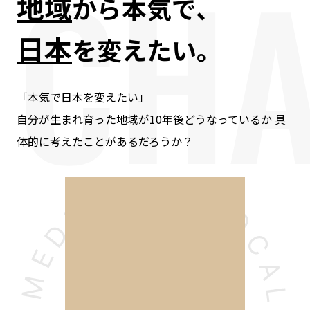
CHA
地域
から本気で、
長野エリア
岐阜エリア
日本
を変えたい。
静岡エリア
愛知エリア
三重エリア
滋賀エリア
京都エリア
大阪市エリア
「本気で日本を変えたい」
北摂エリア
堺・泉州エリア
自分が生まれ育った地域が10年後どうなっているか 具
河内エリア
兵庫エリア
体的に考えたことがあるだろうか？
奈良エリア
和歌山エリア
鳥取エリア
島根エリア
岡山エリア
広島エリア
山口エリア
徳島エリア
香川エリア
愛媛エリア
高知エリア
福岡エリア
佐賀エリア
長崎エリア
熊本エリア
大分エリア