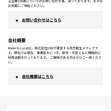
香川
エリア
奈良
エリア
三重
エリア
る企業100選についてのお問い合わせ等、承っております。まずは
お気軽にご相談ください。
お問い合わせはこちら
鹿児島
エリア
愛媛
エリア
和歌山
エリア
会社概要
沖縄
エリア
高知
エリア
Made In Localは、株式会社IOBIが運営する地方創生メディアで
す。弊社では現在、事業拡大につき、新卒・中途ともに積極的に
採用活動を行っております。 ご興味のある方はぜひご一読くださ
い。
会社概要はこちら