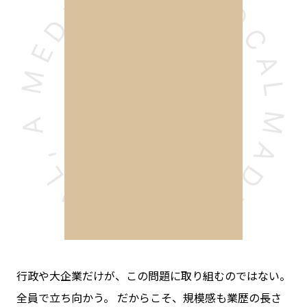
行政や大企業だけが、この問題に取り組むのではない。
全員で立ち向かう。 だからこそ、規模感も業歴の長さ