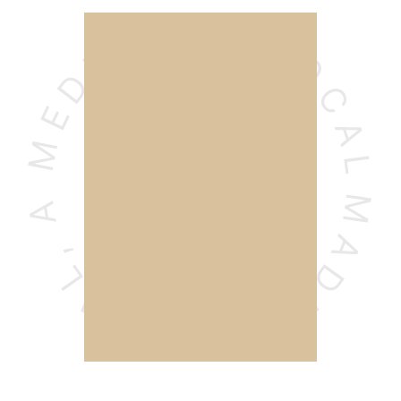
記事ライター
アンバサダー
お問い合わせ
会社概要