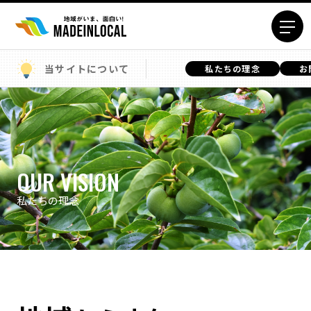
当サイトについて
私たちの理念
お
エリアから探す
北海道エリア
青森エリア
岩手エリア
宮城エリア
秋田エリア
山形エリア
OUR VISION
福島エリア
茨城エリア
私たちの理念
栃木エリア
群馬エリア
埼玉エリア
千葉エリア
東京23区エリア
多摩エリア
神奈川エリア
新潟エリア
富山エリア
石川エリア
福井エリア
山梨エリア