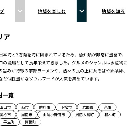
プ
地域を楽しむ
地域を知る
リア
日本海と3方向を海に囲まれているため、魚介類が非常に豊富で、
ロの漁場として長年栄えてきました。グルメのジャンルは水産物に
の旨みが特徴の宇部ラーメンや、熱々の瓦の上に茶そばや錦糸卵、
など個性豊かなソウルフードが人気を集めています。
村一覧
山口市
萩市
防府市
下松市
岩国市
光市
美祢市
周南市
山陽小野田市
周防大島町
和木町
平生町
阿武町