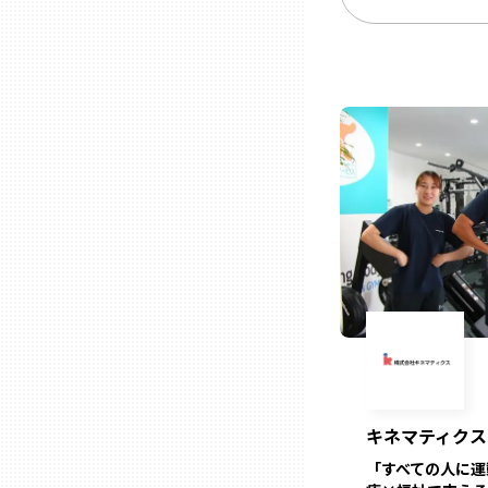
ニッポンの百選大全集
群馬
Sporkle
埼玉
千葉
東京23区
多摩地域
神奈川
新潟
キネマティクス
「すべての人に運
富山