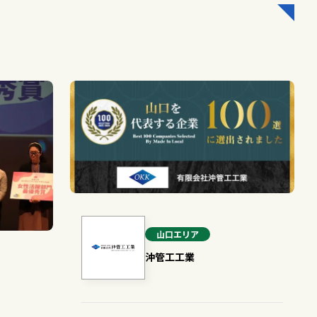
山口
エリア
沖管工工業