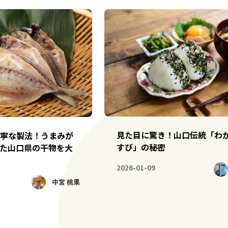
見た目に驚き！山口伝統「わ
寧な製法！うまみが
すび」の秘密
た山口県の干物を大
2026-01-09
中宮 桃果