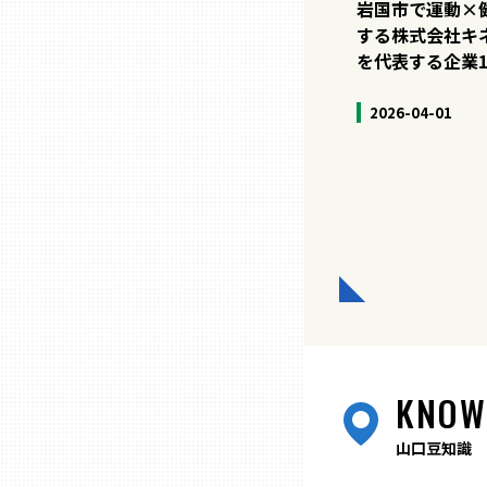
岩国市で運動×
山口
する株式会社キ
を代表する企業1
徳島
2026-04-01
香川
愛媛
高知
福岡
KNOW
佐賀
山口豆知識
長崎