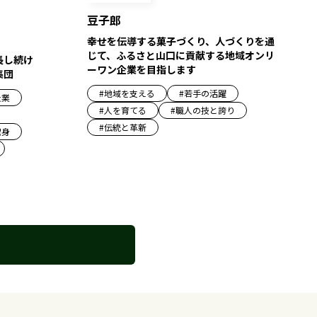
豆子郎
幸せを伝導する菓子づくり、人づくりを通
じて、ふるさと山口に貢献する地域オンリ
長し続け
ーワン企業を目指します
集団
#
地域を支える
#
若手の活躍
企業
#
人を育てる
#
職人の技と誇り
#
伝統と革新
出身