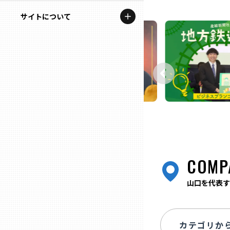
地域を代表する企業100選
記事ライター
サイトについて
岩手
プレスリリース
アンバサダー
私たちの理念
宮城
行政連携記事
お問い合わせ
MILCプロジェクト
秋田
運営会社情報
選出企業特別対談
山形
Localist
SDGsの先駆者
福島
COMP
イベント
茨城
山口を代表す
飲食店
栃木
地域豆知識