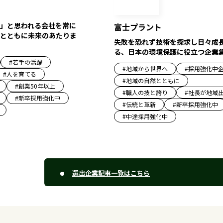
」と思われる会社を常に
富士プラント
とともに未来のあたりま
失敗を恐れず技術を探求し日々成
る、日本の環境保護に役立つ企業
#
若手の活躍
#
地域から世界へ
#
採用強化中
#
人を育てる
#
地域の自然とともに
#
創業50年以上
#
職人の技と誇り
#
社長が地域
#
新卒採用強化中
#
伝統と革新
#
新卒採用強化中
#
中途採用強化中
選出企業記事一覧はこちら