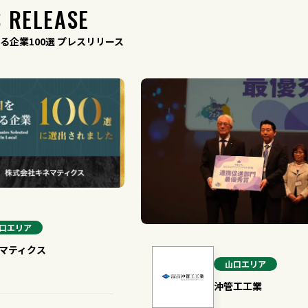
 RELEASE
る企業100選 プレスリリース
口
エリア
マティクス
山口
エリア
沖管工工業