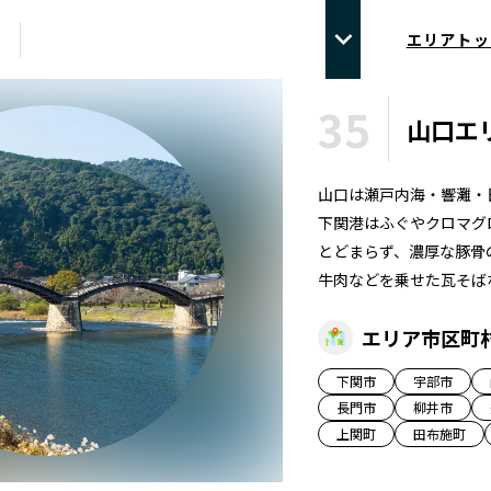
エリアトッ
35
山口
エ
山口は瀬戸内海・響灘・
下関港はふぐやクロマグ
とどまらず、濃厚な豚骨
牛肉などを乗せた瓦そば
エリア市区町
下関市
宇部市
長門市
柳井市
上関町
田布施町