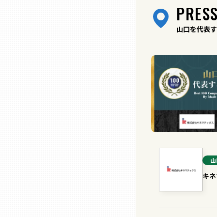
PRESS
兵庫
山口を代表す
奈良
和歌山
鳥取
島根
山
岡山
キネ
広島