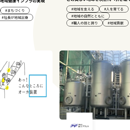
地域健康インフラの実現
#
地域を支える
#
人を育てる
#
まちづくり
#
地域の自然とともに
#
社長が地域出身
#
職人の技と誇り
#
地域貢献