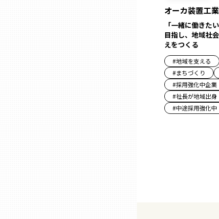
オーカ装置工業
三重
「一緒に働きたい
目指し、地域社会
えをつくる
滋賀
#
地域を支える
#
まちづくり
京都
#
採用強化中企業
#
社長が地域出身
#
中途採用強化中
大阪市
北摂
堺・泉州
河内