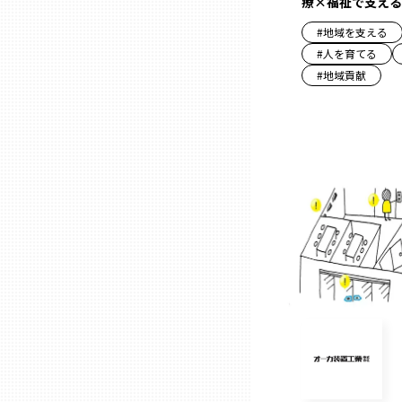
療×福祉で支える
#
地域を支える
石川
#
人を育てる
#
地域貢献
福井
山梨
長野
岐阜
静岡
愛知