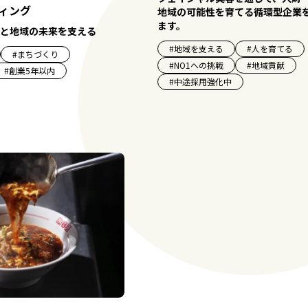
ティング
地域の可能性を育てる循環型企業
ます。
と地域の未来を支える
#
地域を支える
#
人を育てる
#
まちづくり
#
NO1への挑戦
#
地域貢献
#
創業5年以内
#
中途採用強化中