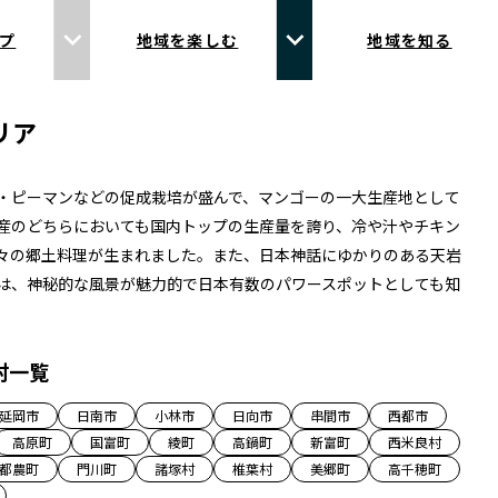
プ
地域を楽しむ
地域を知る
リア
・ピーマンなどの促成栽培が盛んで、マンゴーの一大生産地として
産のどちらにおいても国内トップの生産量を誇り、冷や汁やチキン
々の郷土料理が生まれました。また、日本神話にゆかりのある天岩
は、神秘的な風景が魅力的で日本有数のパワースポットとしても知
村一覧
延岡市
日南市
小林市
日向市
串間市
西都市
高原町
国富町
綾町
高鍋町
新富町
西米良村
都農町
門川町
諸塚村
椎葉村
美郷町
高千穂町