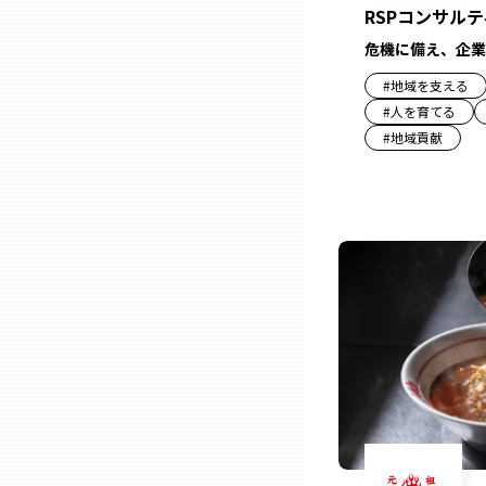
RSPコンサル
危機に備え、企業
石川
#
地域を支える
#
人を育てる
福井
#
地域貢献
山梨
長野
岐阜
静岡
愛知