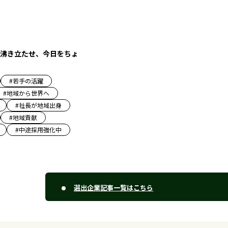
沸き立たせ、今日をちょ
#
若手の活躍
#
地域から世界へ
#
社長が地域出身
#
地域貢献
#
中途採用強化中
選出企業記事一覧はこちら