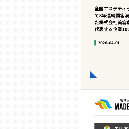
山口
全国エステティ
て3年連続顧客
徳島
た株式会社美容
代表する企業10
香川
2026-04-01
愛媛
高知
福岡
佐賀
長崎
エリア