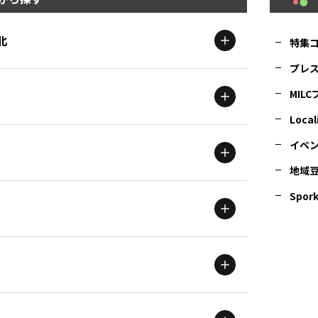
北
特集
プレ
MIL
北海道
エリア
Local
イベ
地域
茨城
エリア
青森
エリア
Spork
新潟
エリア
栃木
エリア
岩手
エリア
滋賀
エリア
富山
エリア
群馬
エリア
宮城
エリア