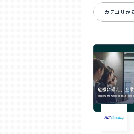
ニッポンの百選大全集
群馬
Sporkle
埼玉
千葉
東京23区
多摩地域
神奈川
新潟
富山