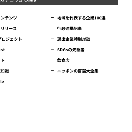
コンテンツ
地域を代表する企業100選
スリリース
行政連携記事
Cプロジェクト
選出企業特別対談
ist
SDGsの先駆者
ント
飲食店
豆知識
ニッポンの百選大全集
le