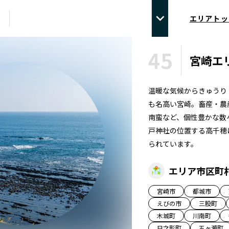
エリアトッ
45
宮崎
エ
温暖な気候からきゅうり
も名高い宮崎。畜産・農
南蛮など、個性豊かな数
戸神社の位置する高千穂
られています。
エリア市区町
宮崎市
都城市
えびの市
三股町
木城町
川南町
日之影町
五ヶ瀬町