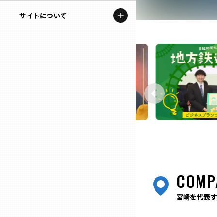
地域を代表する企業100選
記事ライター
サイトについて
岩手
プレスリリース
アンバサダー
私たちの理念
宮城
行政連携記事
お問い合わせ
MILCプロジェクト
秋田
運営会社情報
選出企業特別対談
山形
Localist
SDGsの先駆者
福島
イベント
茨城
COMP
飲食店
栃木
宮崎を代表す
地域豆知識