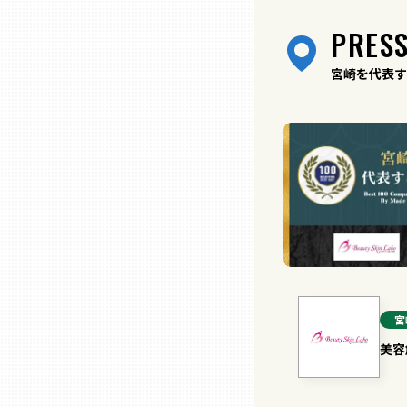
兵庫
PRESS
宮崎を代表す
奈良
和歌山
鳥取
島根
岡山
宮
美容
広島