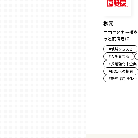
三重
桝元
ココロとカラダを
滋賀
っと前向きに
#
地域を支える
京都
#
人を育てる
#
採用強化中企業
大阪市
#
NO1への挑戦
#
新卒採用強化中
北摂
堺・泉州
河内