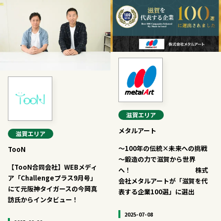
滋賀
エリア
メタルアート
滋賀
エリア
～100年の伝統×未来への挑戦
TooN
～鍛造の力で滋賀から世界
【TooN合同会社】WEBメディ
へ！ 株式
ア「Challengeプラス9月号」
会社メタルアートが「滋賀を代
にて元阪神タイガースの今岡真
表する企業100選」に選出
訪氏からインタビュー！
2025-07-08