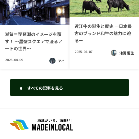
近江牛の誕生と歴史 —日本最
古のブランド和牛の魅力に迫
滋賀＝琵琶湖のイメージを覆
るー
す！ ～黒壁スクエアで浸るア
ートの世界～
2025-04-07
池田 龍生
2025-04-09
アイ
すべての記事を見る