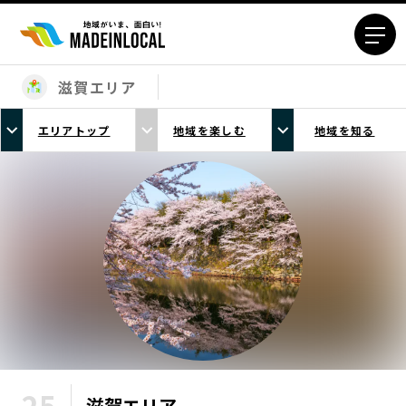
滋賀エリア
エリアから探す
エリアトップ
地域を楽しむ
地域を知る
北海道エリア
青森エリア
岩手エリア
宮城エリア
秋田エリア
山形エリア
福島エリア
茨城エリア
栃木エリア
群馬エリア
埼玉エリア
千葉エリア
東京23区エリア
多摩エリア
神奈川エリア
新潟エリア
富山エリア
石川エリア
福井エリア
滋賀
エリア
山梨エリア