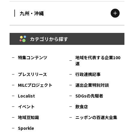
九州・沖縄
鳥取
エリア
京都
エリア
石川
エリア
埼玉
エリア
秋田
エリア
カテゴリから探す
福岡
エリア
島根
エリア
大阪市
エリア
福井
エリア
千葉
エリア
山形
エリア
特集コンテンツ
地域を代表する企業100
選
佐賀
エリア
岡山
エリア
北摂
エリア
長野
エリア
東京23区
エリア
福島
エリア
プレスリリース
行政連携記事
MILCプロジェクト
選出企業特別対談
長崎
エリア
広島
エリア
堺・泉州
エリア
岐阜
エリア
多摩
エリア
Localist
SDGsの先駆者
イベント
飲食店
熊本
エリア
山口
エリア
河内
エリア
静岡
エリア
神奈川
エリア
地域豆知識
ニッポンの百選大全集
Sporkle