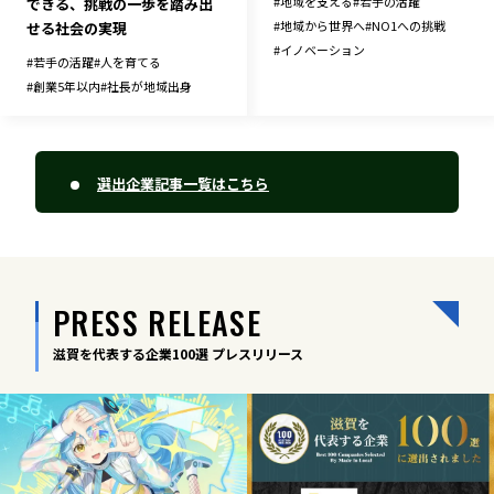
#
地域を支える
#
若手の活躍
できる、挑戦の一歩を踏み出
#
地域から世界へ
#
NO1への挑戦
せる社会の実現
#
イノベーション
#
若手の活躍
#
人を育てる
#
創業5年以内
#
社長が地域出身
選出企業記事一覧はこちら
PRESS RELEASE
滋賀を代表する企業100選 プレスリリース