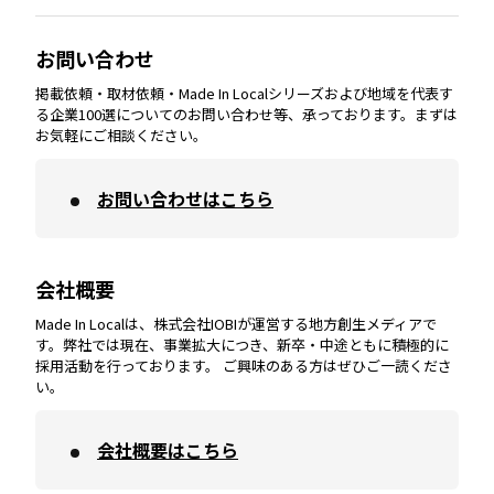
大分
エリア
徳島
エリア
兵庫
エリア
愛知
エリア
山梨
エリア
お問い合わせ
掲載依頼・取材依頼・Made In Localシリーズおよび地域を代表す
宮崎
エリア
香川
エリア
奈良
エリア
三重
エリア
る企業100選についてのお問い合わせ等、承っております。まずは
お気軽にご相談ください。
お問い合わせはこちら
鹿児島
エリア
愛媛
エリア
和歌山
エリア
会社概要
沖縄
エリア
高知
エリア
Made In Localは、株式会社IOBIが運営する地方創生メディアで
す。弊社では現在、事業拡大につき、新卒・中途ともに積極的に
採用活動を行っております。 ご興味のある方はぜひご一読くださ
い。
会社概要はこちら