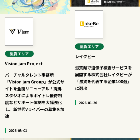
滋賀
エリア
滋賀
エリア
レイクビー
Vision jam Project
滋賀県で遺伝子検査サービスを
展開する株式会社レイクビーが
バーチャルタレント事務所
「滋賀を代表する企業100選」
「Vision jam Group」が公式サ
に選出
イトを全面リニューアル！提携
スタジオによるボイトレ優待制
度などサポート体制を大幅強化
2026-01-26
し、新世代Vライバーの募集を加
速
2026-05-01