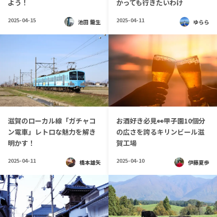
よう！
かっても行きたいわけ
2025-04-15
2025-04-11
池田 龍生
ゆらら
お酒好き必見👀甲子園10個分
滋賀のローカル線「ガチャコ
の広さを誇るキリンビール滋
ン電車」レトロな魅力を解き
賀工場
明かす！
2025-04-10
2025-04-11
伊藤夏歩
橋本雄矢