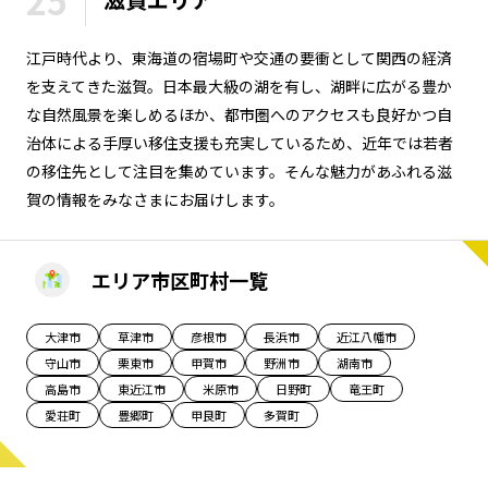
25
長野エリア
岐阜エリア
江戸時代より、東海道の宿場町や交通の要衝として関西の経済
静岡エリア
愛知エリア
を支えてきた滋賀。日本最大級の湖を有し、湖畔に広がる豊か
三重エリア
滋賀エリア
な自然風景を楽しめるほか、都市圏へのアクセスも良好かつ自
京都エリア
大阪市エリア
治体による手厚い移住支援も充実しているため、近年では若者
北摂エリア
堺・泉州エリア
の移住先として注目を集めています。そんな魅力があふれる滋
河内エリア
兵庫エリア
賀の情報をみなさまにお届けします。
奈良エリア
和歌山エリア
鳥取エリア
島根エリア
エリア市区町村一覧
岡山エリア
広島エリア
山口エリア
徳島エリア
大津市
草津市
彦根市
長浜市
近江八幡市
守山市
栗東市
甲賀市
野洲市
湖南市
香川エリア
愛媛エリア
高島市
東近江市
米原市
日野町
竜王町
高知エリア
福岡エリア
愛荘町
豊郷町
甲良町
多賀町
佐賀エリア
長崎エリア
熊本エリア
大分エリア