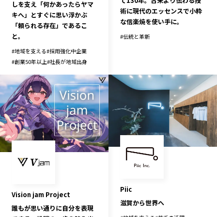
て130年。古来より伝わる技
しを支え「何かあったらヤマ
術に現代のエッセンスで小粋
キへ」とすぐに思い浮かぶ
な信楽焼を使い手に。
「頼られる存在」であるこ
と。
#
伝統と革新
#
地域を支える
#
採用強化中企業
#
創業50年以上
#
社長が地域出身
Piic
Vision jam Project
滋賀から世界へ
誰もが思い通りに自分を表現