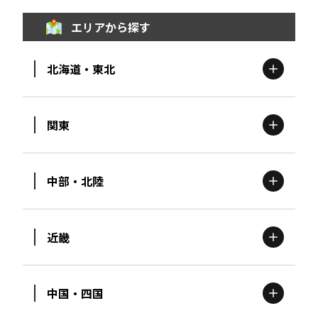
エリアから探す
北海道・東北
関東
北海道
エリア
中部・北陸
茨城
エリア
青森
エリア
近畿
新潟
エリア
栃木
エリア
岩手
エリア
中国・四国
滋賀
エリア
富山
エリア
群馬
エリア
宮城
エリア