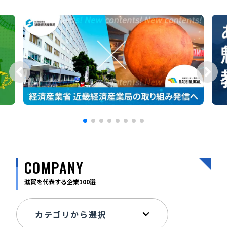
宮崎エリア
鹿児島エリア
沖縄エリア
カテゴリから探す
特集コンテンツ
地域を代表する 企業100選
プレスリリース
行政連携記事
MILCプロジェクト
選出企業特別対談
Localist
SDGsの先駆者
イベント
飲食店
COMPANY
地域豆知識
ニッポンの百選大全集
Sporkle
滋賀を代表する企業100選
「人」から探す