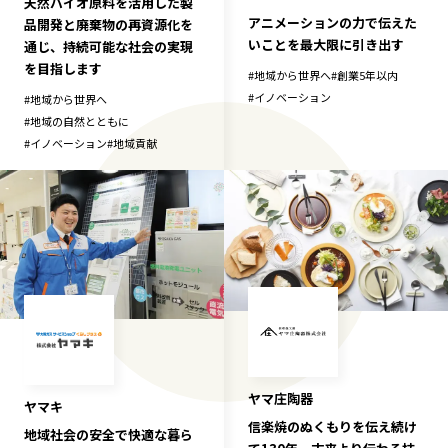
天然バイオ原料を活用した製
アニメーションの力で伝えた
品開発と廃棄物の再資源化を
いことを最大限に引き出す
通じ、持続可能な社会の実現
を目指します
#
地域から世界へ
#
創業5年以内
#
イノベーション
#
地域から世界へ
#
地域の自然とともに
#
イノベーション
#
地域貢献
ヤマ庄陶器
ヤマキ
信楽焼のぬくもりを伝え続け
地域社会の安全で快適な暮ら