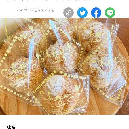
長野エリア
岐阜エリア
このページをシェアする
静岡エリア
愛知エリア
三重エリア
滋賀エリア
京都エリア
大阪市エリア
北摂エリア
堺・泉州エリア
河内エリア
兵庫エリア
奈良エリア
和歌山エリア
鳥取エリア
島根エリア
岡山エリア
広島エリア
山口エリア
徳島エリア
香川エリア
愛媛エリア
高知エリア
福岡エリア
佐賀エリア
長崎エリア
熊本エリア
大分エリア
店名