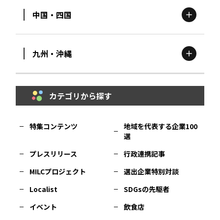
中国・四国
滋賀
エリア
富山
エリア
群馬
エリア
宮城
エリア
九州・沖縄
鳥取
エリア
京都
エリア
石川
エリア
埼玉
エリア
秋田
エリア
カテゴリから探す
福岡
エリア
島根
エリア
大阪市
エリア
福井
エリア
千葉
エリア
山形
エリア
特集コンテンツ
地域を代表する企業100
選
佐賀
エリア
岡山
エリア
北摂
エリア
長野
エリア
東京23区
エリア
福島
エリア
プレスリリース
行政連携記事
MILCプロジェクト
選出企業特別対談
長崎
エリア
広島
エリア
堺・泉州
エリア
岐阜
エリア
多摩
エリア
Localist
SDGsの先駆者
イベント
飲食店