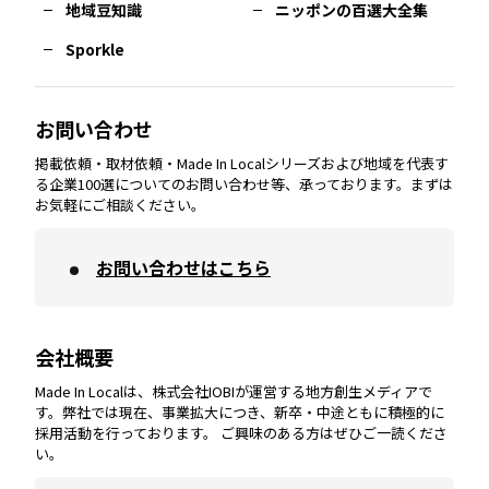
熊本
エリア
山口
エリア
河内
エリア
静岡
エリア
神奈川
エリア
地域豆知識
ニッポンの百選大全集
Sporkle
大分
エリア
徳島
エリア
兵庫
エリア
愛知
エリア
山梨
エリア
お問い合わせ
掲載依頼・取材依頼・Made In Localシリーズおよび地域を代表す
宮崎
エリア
香川
エリア
奈良
エリア
三重
エリア
る企業100選についてのお問い合わせ等、承っております。まずは
お気軽にご相談ください。
お問い合わせはこちら
鹿児島
エリア
愛媛
エリア
和歌山
エリア
会社概要
沖縄
エリア
高知
エリア
Made In Localは、株式会社IOBIが運営する地方創生メディアで
す。弊社では現在、事業拡大につき、新卒・中途ともに積極的に
採用活動を行っております。 ご興味のある方はぜひご一読くださ
い。