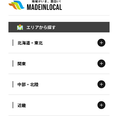
エリアから探す
北海道・東北
関東
北海道
エリア
中部・北陸
茨城
エリア
青森
エリア
近畿
新潟
エリア
栃木
エリア
岩手
エリア