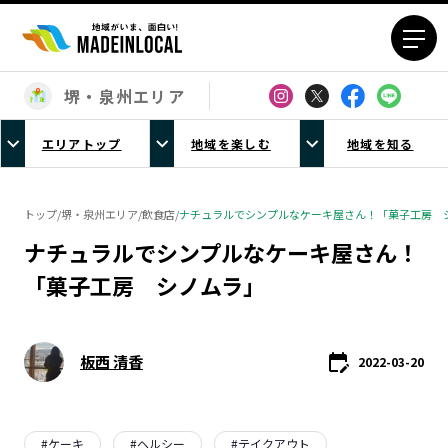
堺・泉州エリア
エリアから探す
エリアトップ
地域を楽しむ
地域を知る
北海道エリア
青森エリア
岩手エリア
宮城エリア
トップ
/
堺・泉州エリア
/
飲食店
/
ナチュラルでシンプルなケーキ屋さん！「菓子工房 
秋田エリア
山形エリア
ナチュラルでシンプルなケーキ屋さん！
福島エリア
茨城エリア
「菓子工房 シノムラ」
栃木エリア
群馬エリア
埼玉エリア
千葉エリア
東京23区エリア
多摩エリア
板西 清香
2022-03-20
神奈川エリア
新潟エリア
富山エリア
石川エリア
福井エリア
山梨エリア
#
ケーキ
#
ヘルシー
#
テイクアウト