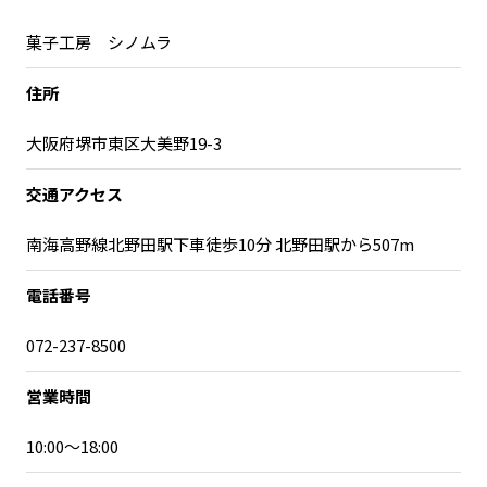
宮崎エリア
鹿児島エリア
菓子工房 シノムラ
沖縄エリア
住所
カテゴリから探す
大阪府堺市東区大美野19-3
特集コンテンツ
地域を代表する 企業100選
交通アクセス
プレスリリース
行政連携記事
南海高野線北野田駅下車徒歩10分 北野田駅から507m
MILCプロジェクト
選出企業特別対談
Localist
SDGsの先駆者
電話番号
イベント
飲食店
072-237-8500
地域豆知識
ニッポンの百選大全集
Sporkle
営業時間
10:00～18:00
「人」から探す