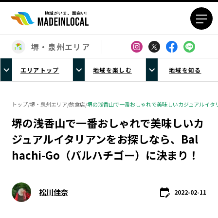
堺・泉州エリア
エリアから探す
エリアトップ
地域を楽しむ
地域を知る
北海道エリア
青森エリア
岩手エリア
宮城エリア
トップ
/
堺・泉州エリア
/
飲食店
/
堺の浅香山で一番おしゃれで美味しいカジュアルイタリアン
秋田エリア
山形エリア
堺の浅香山で一番おしゃれで美味しいカ
福島エリア
茨城エリア
ジュアルイタリアンをお探しなら、Bal
栃木エリア
群馬エリア
hachi-Go（バルハチゴー）に決まり！
埼玉エリア
千葉エリア
東京23区エリア
多摩エリア
神奈川エリア
新潟エリア
松川佳奈
2022-02-11
富山エリア
石川エリア
福井エリア
山梨エリア