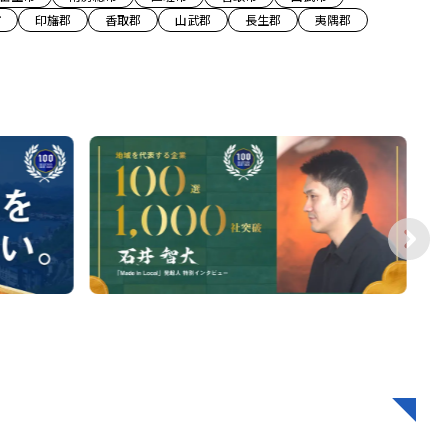
市
印旛郡
香取郡
山武郡
長生郡
夷隅郡