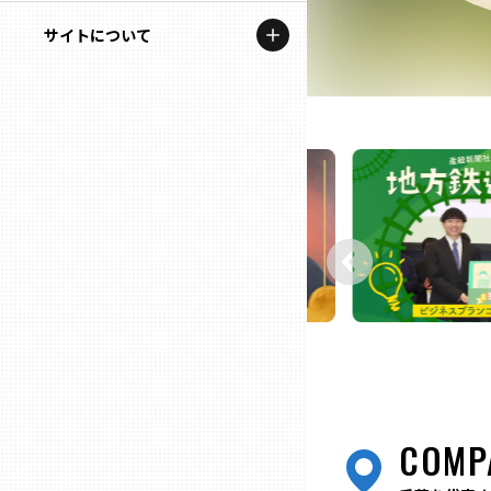
地域を代表する企業100選
記事ライター
サイトについて
岩手
プレスリリース
アンバサダー
私たちの理念
宮城
行政連携記事
お問い合わせ
MILCプロジェクト
秋田
運営会社情報
選出企業特別対談
山形
Localist
SDGsの先駆者
福島
イベント
茨城
飲食店
栃木
COMP
地域豆知識