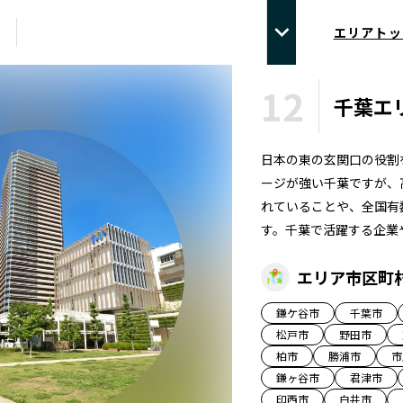
エリアトッ
12
千葉
エ
日本の東の玄関口の役割
ージが強い千葉ですが、
れていることや、全国有
す。千葉で活躍する企業
エリア市区町
鎌ケ谷市
千葉市
松戸市
野田市
柏市
勝浦市
市
鎌ヶ谷市
君津市
印西市
白井市