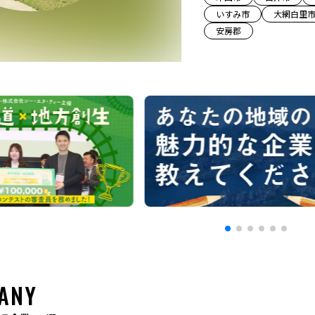
いすみ市
大網白里
安房郡
ANY