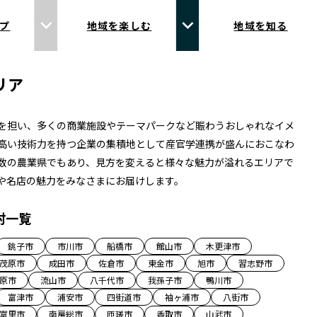
プ
地域を楽しむ
地域を知る
リア
を担い、多くの商業施設やテーマパークなど賑わうおしゃれなイメ
高い技術力を持つ企業の集積地として産官学連携が盛んにおこなわ
数の農業県でもあり、見方を変えると様々な魅力が溢れるエリアで
や名店の魅力をみなさまにお届けします。
村一覧
銚子市
市川市
船橋市
館山市
木更津市
茂原市
成田市
佐倉市
東金市
旭市
習志野市
原市
流山市
八千代市
我孫子市
鴨川市
富津市
浦安市
四街道市
袖ヶ浦市
八街市
富里市
南房総市
匝瑳市
香取市
山武市