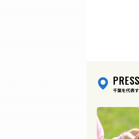
兵庫
奈良
和歌山
鳥取
PRESS
島根
千葉を代表す
岡山
広島