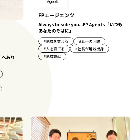
FPエージェンツ
Always beside you...FP Agents「いつも
あなたのそばに」
#
地域を支える
#
若手の活躍
#
人を育てる
#
社長が地域出身
#
地域貢献
てへあり