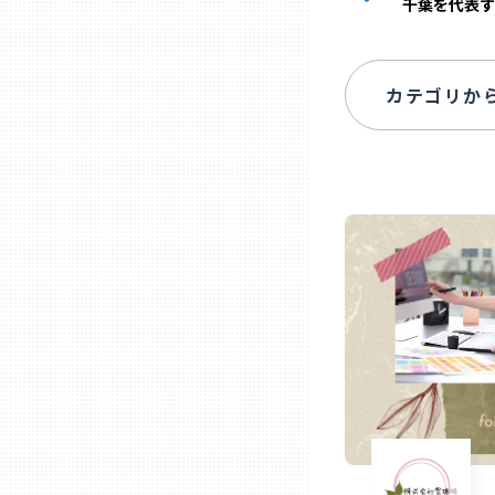
千葉を代表す
ニッポンの百選大全集
群馬
Sporkle
埼玉
千葉
東京23区
多摩地域
神奈川
新潟
富山