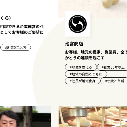
くら）
相談できる企業運営のベ
としてお客様のご要望に
池宮商店
#
創業5年以内
お客様、地元の農家、従業員、全
がとうの連鎖を起こす
#
地域を支える
#
創業50年以上
#
地域の自然とともに
#
社長が地域出身
#
伝統と革新