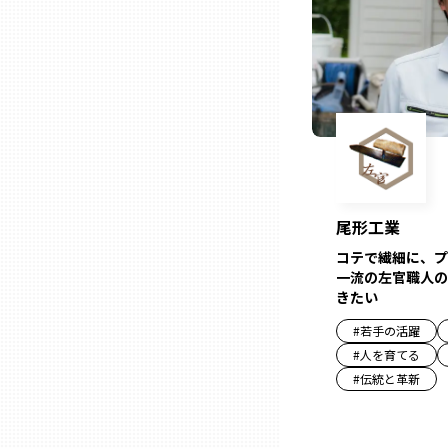
三重
滋賀
京都
尾形工業
大阪市
コテで繊細に、プ
一流の左官職人の
北摂
きたい
#
若手の活躍
堺・泉州
#
人を育てる
#
伝統と革新
河内