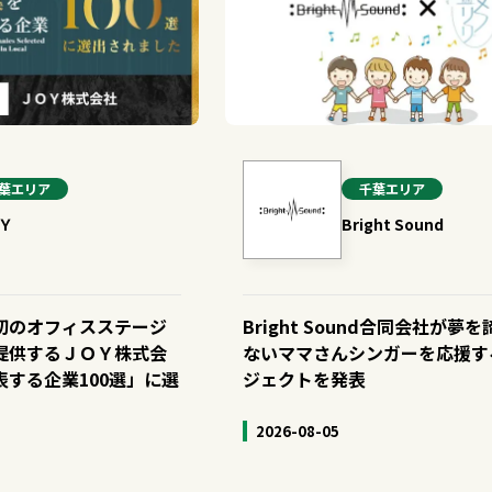
葉
エリア
千葉
エリア
Ｙ
Bright Sound
初のオフィスステージ
Bright Sound合同会社が夢
提供するＪＯＹ株式会
ないママさんシンガーを応援す
する企業100選」に選
ジェクトを発表
2026-08-05