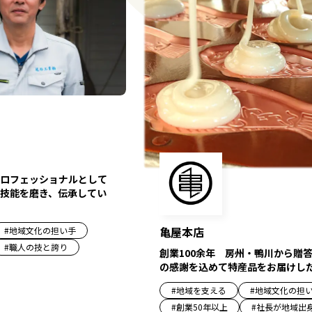
ロフェッショナルとして
技能を磨き、伝承してい
亀屋本店
#
地域文化の担い手
#
職人の技と誇り
創業100余年 房州・鴨川から贈
の感謝を込めて特産品をお届けし
#
地域を支える
#
地域文化の担
#
創業50年以上
#
社長が地域出