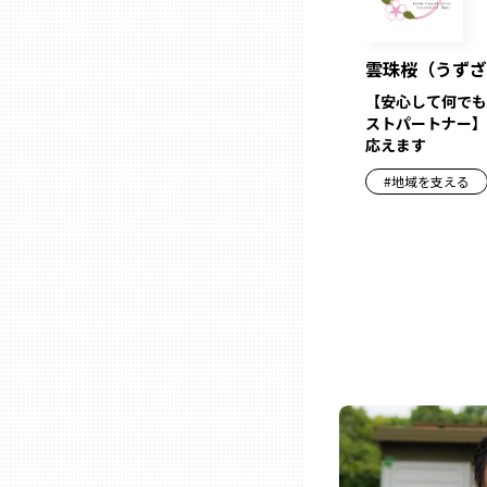
雲珠桜（うずざ
石川
【安心して何でも
ストパートナー】
福井
応えます
#
地域を支える
山梨
長野
岐阜
静岡
愛知