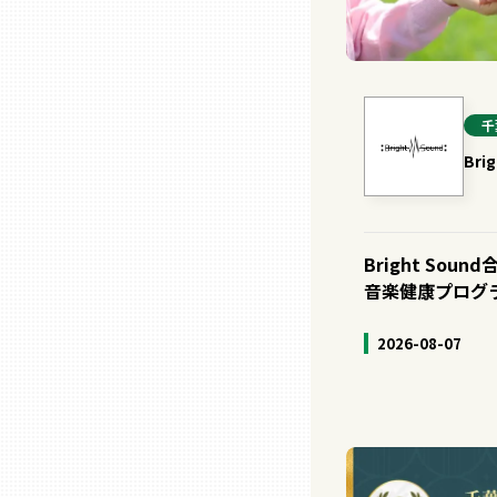
山口
徳島
千
香川
Bri
愛媛
Bright So
高知
音楽健康プログ
2026-08-07
福岡
佐賀
長崎