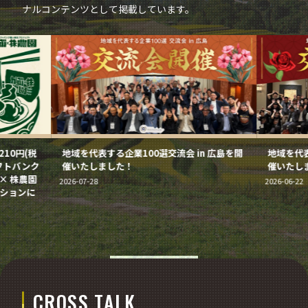
ナルコンテンツとして掲載しています。
210円(税
地域を代表する企業100選交流会 in 広島を開
地域を代表
フトバンク
催いたしました！
催いたし
× 株農園
2026-07-28
2026-06-22
ションに
CROSS TALK