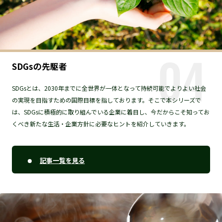
0
4
SDGsの先駆者
SDGsとは、2030年までに全世界が一体となって持続可能でよりよい社会
の実現を目指すための国際目標を指しております。そこで本シリーズで
は、SDGsに積極的に取り組んでいる企業に着目し、今だからこそ知ってお
くべき新たな生活・企業方針に必要なヒントを紹介していきます。
記事一覧を見る