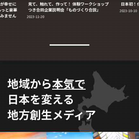
が幸せに
見て、触れて、作って！ 体験ワークショップ
日本初！
もっと豪華
つき合同企業説明会「ものづくり合説」
2023-10-10
みません
2023-11-20
地域から
本気で
日本を変える
地方創生メディア