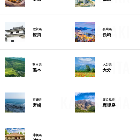
SAGA
NAGASAKI
佐賀県
長崎県
佐賀
長崎
KUMAMOTO
OITA
熊本県
大分県
熊本
大分
MIYAZAKI
KAGOSHIMA
宮崎県
鹿児島県
宮崎
鹿児島
OKINAWA
沖縄県