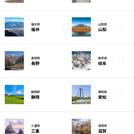
FUKUI
YAMANASHI
福井県
山梨県
福井
山梨
NAGANO
GIFU
長野県
岐阜県
長野
岐阜
SHIZUOKA
AICHI
静岡県
愛知県
静岡
愛知
MIE
SHIGA
三重県
滋賀県
三重
滋賀