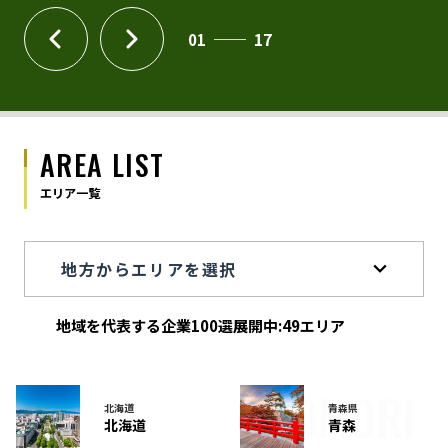
宮崎エリア
鹿児島エリア
17
01
沖縄エリア
カテゴリから探す
AREA LIST
特集コンテンツ
地域を代表する 企業100選
エリア一覧
プレスリリース
行政連携記事
MILCプロジェクト
選出企業特別対談
Localist
SDGsの先駆者
イベント
飲食店
地域豆知識
ニッポンの百選大全集
地域を代表する企業100選展開中
:
49
エリア
Sporkle
HOKKAIDO
AOMORI
北海道
青森県
北海道
青森
「人」から探す