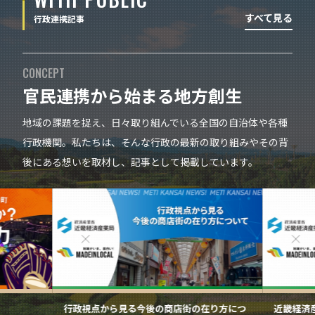
すべて見る
行政連携記事
CONCEPT
官民連携から始まる地方創生
地域の課題を捉え、日々取り組んでいる全国の自治体や各種
行政機関。私たちは、そんな行政の最新の取り組みやその背
後にある想いを取材し、記事として掲載しています。
行政視点から見る今後の商店街の在り方につ
近畿経済