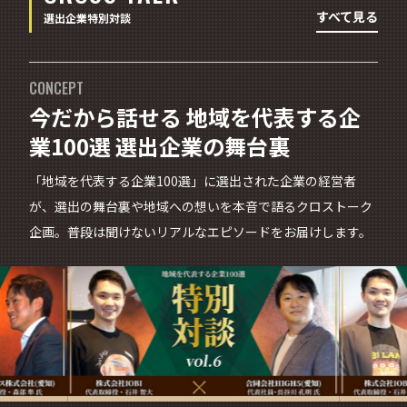
すべて見る
選出企業特別対談
CONCEPT
今だから話せる 地域を代表する企
業100選 選出企業の舞台裏
「地域を代表する企業100選」に選出された企業の経営者
が、選出の舞台裏や地域への想いを本音で語るクロストーク
企画。普段は聞けないリアルなエピソードをお届けします。