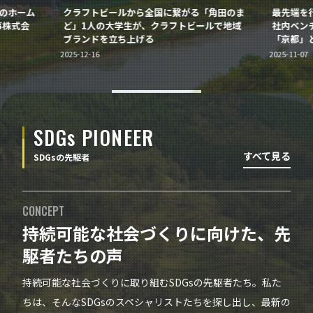
のホーム
クラフトビールから全国に繋がる「角田のま
最先端を
事株式会
ど」1人の大学生が、クラフトビールで地域
社内ベン
ブランドを立ち上げる
「京都」
2025-12-16
2025-11-07
SDGs PIONEER
すべて見る
SDGsの先駆者
CONCEPT
持続可能な社会づくりに向けた、先
駆者たちの声
持続可能な社会づくりに取り組むSDGsの先駆者たち。私た
ちは、そんなSDGsのスペシャリストたちを探し出し、最新の