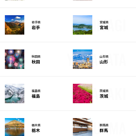
記事ライター
アンバサダー
IWATE
MIYAGI
岩手県
宮城県
岩手
宮城
お問い合わせ
会社概要
AKITA
YAMAGATA
秋田県
山形県
秋田
山形
UKUSHIMA
IBARAKI
福島県
茨城県
福島
茨城
TOCHIGI
GUNMA
栃木県
群馬県
栃木
群馬