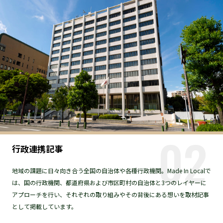
0
2
行政連携記事
地域の課題に日々向き合う全国の自治体や各種行政機関。Made In Localで
は、国の行政機関、都道府県および市区町村の自治体と3つのレイヤーに
アプローチを行い、それぞれの取り組みやその背後にある想いを取材記事
として掲載しています。