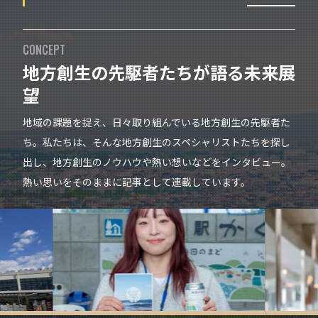
CONCEPT
地方創生の先駆者たちが語る未来展
望
地域の課題を捉え、日々取り組んでいる地方創生の先駆者た
ち。私たちは、そんな地方創生のスペシャリストたちを探し
出し、地方創生のノウハウや熱い想いなどをインタビュー。
熱い思いをそのままに記事として連載しています。