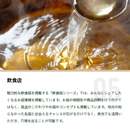
0
5
飲食店
魅力的な飲食店を掲載する「飲食店シリーズ」では、みんなにシェアした
くなるお店情報を掲載しています。お店の雰囲気や商品説明を行うだけで
はなく、店主のこだわりやお店のコンセプトも掲載しています。地元の知
らなかった名店と出会えるチャンスが広がるだけでなく、旅先でも活用い
ただき、穴場を巡ることが可能です。