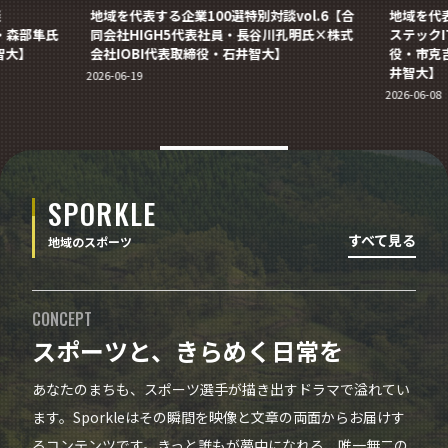
談
地域を代表する企業100選特別対談vol.6【合
地域を代表
役・森部隼氏
同会社HIGH5代表社員・長谷川孔明氏×株式
ステック
智大】
会社IOBI代表取締役・石井智大】
役・市克
井智大】
2026-06-19
2026-06-08
SPORKLE
すべて見る
地域のスポーツ
CONCEPT
スポーツと、きらめく日常を
あなたのまちも、スポーツ選手が描き出すドラマで溢れてい
ます。Sporkleはその瞬間を映像と文章の両面からお届けす
るコンテンツです。きっと誰もが夢中になれる、唯一無二の