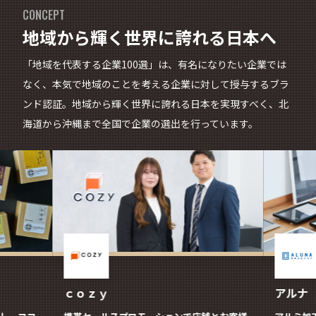
CONCEPT
地域から輝く世界に誇れる日本へ
「地域を代表する企業100選」は、有名になりたい企業では
なく、本気で地域のことを考える企業に対して授与するブラ
ンド認証。地域から輝く世界に誇れる日本を実現すべく、北
海道から沖縄まで全国で企業の選出を行っています。
ｃｏｚｙ
アルナ