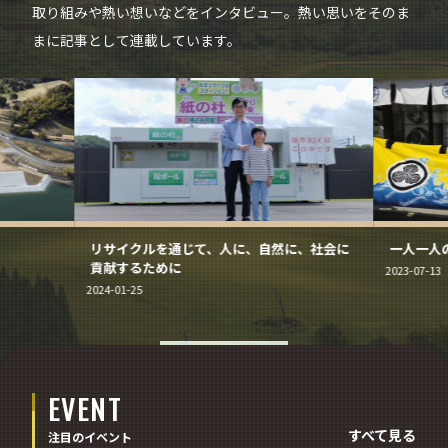
取り組みや熱い想いなどをインタビュー。熱い思いをそのま
まに記事として連載しています。
リサイクルを通じて、人に、自然に、社会に
一人一人
貢献するために
2023-07-13
2024-01-25
EVENT
すべて見る
注目のイベント