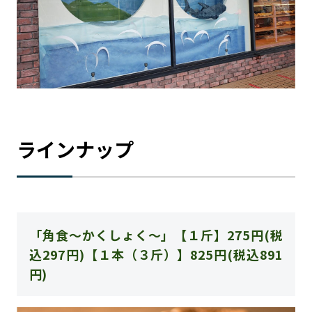
ラインナップ
「角食〜かくしょく〜」【１斤】275円(税
込297円)【１本（３斤）】825円(税込891
円)