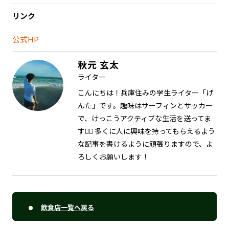
リンク
公式HP
秋元 玄太
ライター
こんにちは！兵庫住みの学生ライター「げ
んた」です。趣味はサーフィンとサッカー
で、けっこうアクティブな生活を送ってま
す🏄🏾 多くに人に興味を持ってもらえるよう
な記事を書けるように頑張りますので、よ
ろしくお願いします！
飲食店一覧へ戻る