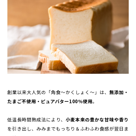
創業以来大人気の「角食〜かくしょく〜」は、
無添加・
たまご不使用・ピュアバター100％使用
。
低温長時間熟成法により、
小麦本来の豊かな甘味や香り
を引き出し、みみまでもっちり＆ふわふわ食感が翌日ま