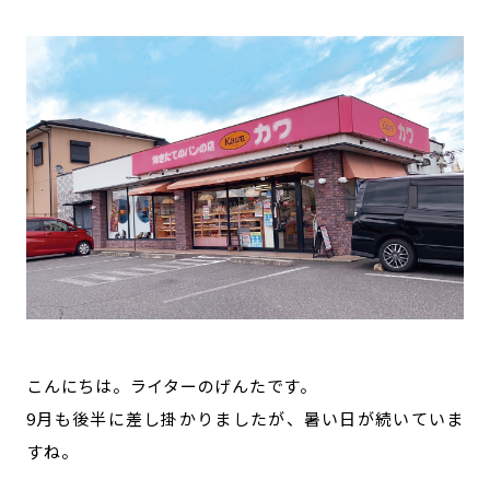
こんにちは。ライターのげんたです。
9月も後半に差し掛かりましたが、暑い日が続いていま
すね。