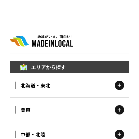
エリアから探す
北海道・東北
関東
北海道
エリア
中部・北陸