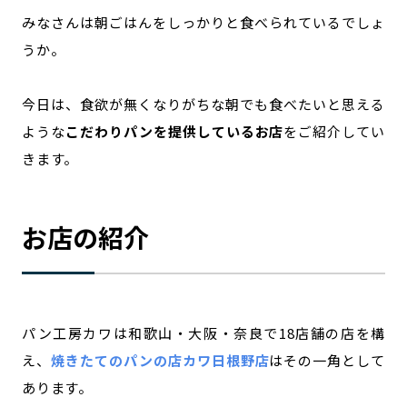
みなさんは朝ごはんをしっかりと食べられているでしょ
うか。
今日は、食欲が無くなりがちな朝でも食べたいと思える
ような
こだわりパンを提供しているお店
をご紹介してい
きます。
お店の紹介
パン工房カワは和歌山・大阪・奈良で18店舗の店を構
え、
焼きたてのパンの店カワ日根野店
はその一角として
あります。