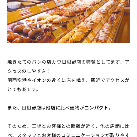
焼きたてのパンの店カワ日根野店の特徴としてまず、ア
クセスのしやすさ！
関西空港やイオンの近くに店を構え、駅近でアクセスが
とても楽です。
また、日根野店は他店に比べ建物が
コンパクト
。
そのため、工場とお客様との距離が近く、他の店舗に比
べ、スタッフとお客様のコミュニケーションが取りやす