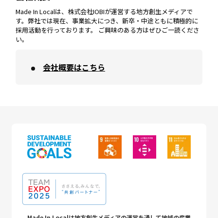
Made In Localは、株式会社IOBIが運営する地方創生メディアで
す。弊社では現在、事業拡大につき、新卒・中途ともに積極的に
採用活動を行っております。 ご興味のある方はぜひご一読くださ
い。
会社概要はこちら
Made In Localは地方創生メディアの運営を通して地域の産業