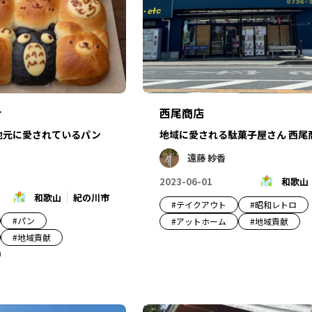
r
西尾商店
ier 地元に愛されているパン
地域に愛される駄菓子屋さん 西尾
遠藤 紗香
2023-06-01
和歌山
和歌山
紀の川市
#
テイクアウト
#
昭和レトロ
#
パン
#
アットホーム
#
地域貢献
#
地域貢献