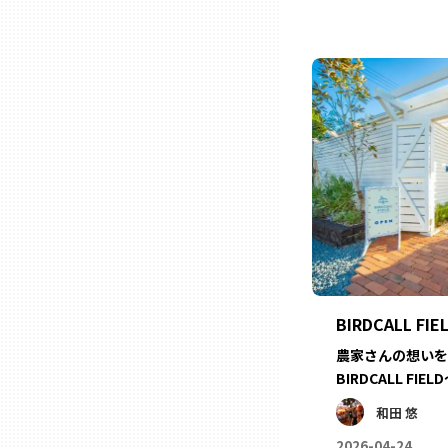
三重
滋賀
京都
大阪市
北摂
BIRDCALL FIE
堺・泉州
農家さんの想いを
BIRDCALL FIEL
和田 悠
河内
2026-04-24