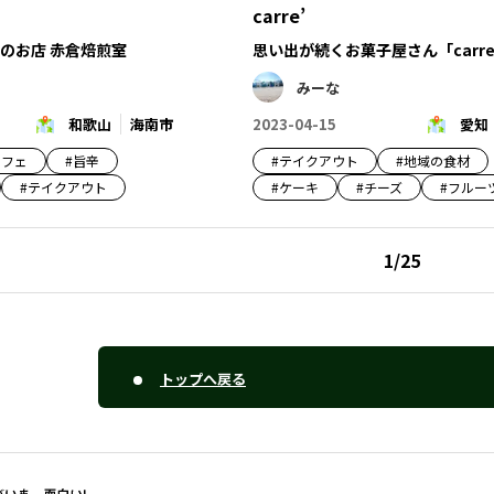
carre’
のお店 赤倉焙煎室
思い出が続くお菓子屋さん「carre
みーな
和歌山
海南市
2023-04-15
愛知
カフェ
#
旨辛
#
テイクアウト
#
地域の食材
#
テイクアウト
#
ケーキ
#
チーズ
#
フルー
1
/
25
トップへ戻る