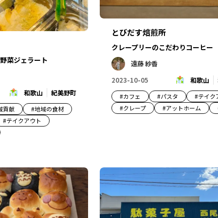
とびだす焙煎所
クレープリーのこだわりコーヒー
野菜ジェラート
遠藤 紗香
2023-10-05
和歌山
和歌山
紀美野町
#
カフェ
#
パスタ
#
テイク
#
クレープ
#
アットホーム
域貢献
#
地域の食材
#
テイクアウト