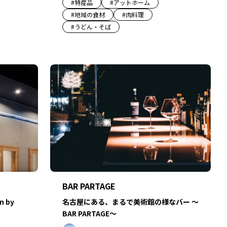
#
特産品
#
アットホーム
#
地域の食材
#
肉料理
#
うどん・そば
BAR PARTAGE
 by
名古屋にある、まるで美術館の様なバー ～
BAR PARTAGE～