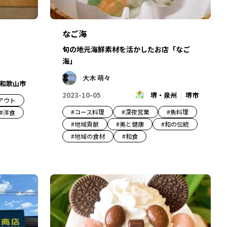
なご海
旬の地元海鮮素材を活かしたお店「なご
海」
大木 萌々
和歌山市
2023-10-05
堺・泉州
堺市
アウト
#
コース料理
#
深夜営業
#
魚料理
#
洋食
#
地域貢献
#
美と健康
#
和の伝統
#
地域の食材
#
和食