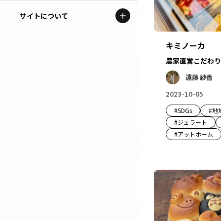
地域を代表する企業100選
記事ライター
サイトについて
岩手
プレスリリース
アンバサダー
私たちの理念
キミノーカ
宮城
行政連携記事
農家直営こだわり
お問い合わせ
MILCプロジェクト
秋田
遠藤 紗香
運営会社情報
選出企業特別対談
2023-10-05
山形
#
SDGs
#
地
Localist
#
ジェラート
#
アットホーム
SDGsの先駆者
福島
イベント
茨城
飲食店
栃木
地域豆知識