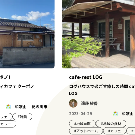
ーポノ）
cafe-rest LOG
ィカフェ クーポノ
ログハウスで過ごす癒しの時間 cafe
LOG
遠藤 紗香
和歌山
紀の川市
2023-04-29
和歌山
カフェ
#
雑貨
#
地域貢献
#
地域の食材
#
カレー
#
アットホーム
#
カフェ
#