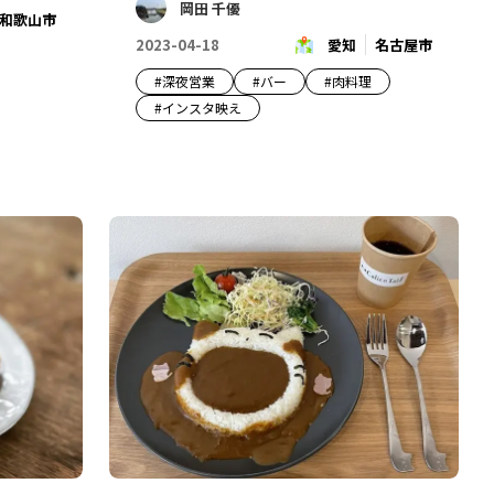
岡田 千優
和歌山市
2023-04-18
愛知
名古屋市
#
深夜営業
#
バー
#
肉料理
#
インスタ映え