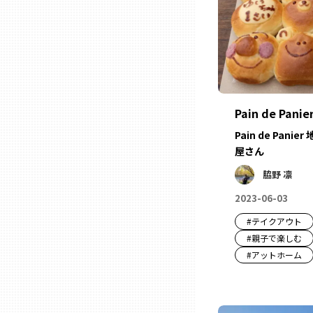
ニッポンの百選大全集
群馬
Sporkle
埼玉
千葉
Pain de Panie
Pain de Pan
東京23区
屋さん
脇野 凛
多摩地域
2023-06-03
#
テイクアウト
神奈川
#
親子で楽しむ
#
アットホーム
新潟
富山