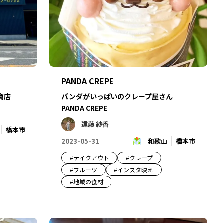
PANDA CREPE
商店
パンダがいっぱいのクレープ屋さん
PANDA CREPE
遠藤 紗香
橋本市
2023-05-31
和歌山
橋本市
#
テイクアウト
#
クレープ
#
フルーツ
#
インスタ映え
#
地域の食材