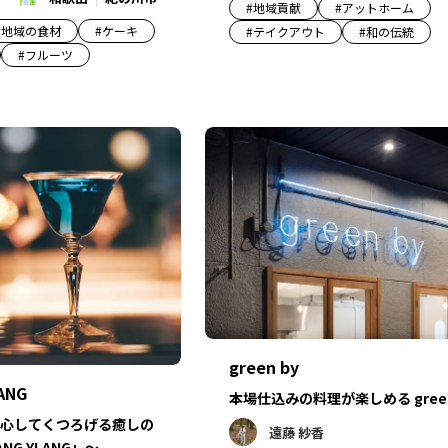
#
地域貢献
#
アットホーム
#
地域の食材
#
ケーキ
#
テイクアウト
#
和の伝統
#
フルーツ
green by
ANG
本場仕込みの料理が楽しめる green
心してくつろげる癒しの
遠藤 紗香
ANG YLANG」～