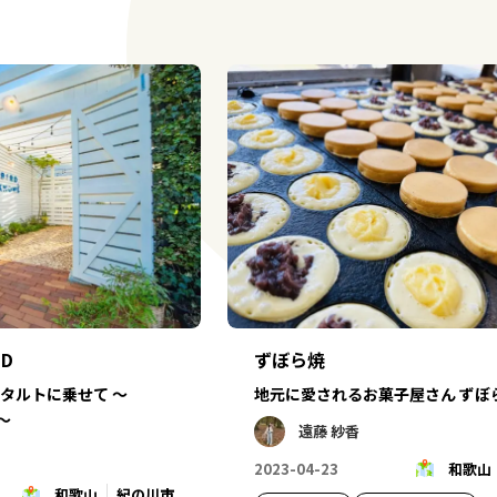
ずぼら焼
LD
地元に愛されるお菓子屋さん ずぼ
タルトに乗せて ～
D～
遠藤 紗香
2023-04-23
和歌山
和歌山
紀の川市