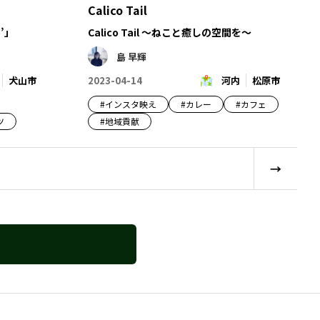
Calico Tail
’」
Calico Tail ～ねこと癒しの空間を～
島 早輝
犬山市
2023-04-14
河内
松原市
#
インスタ映え
#
カレー
#
カフェ
ツ
#
地域貢献
→