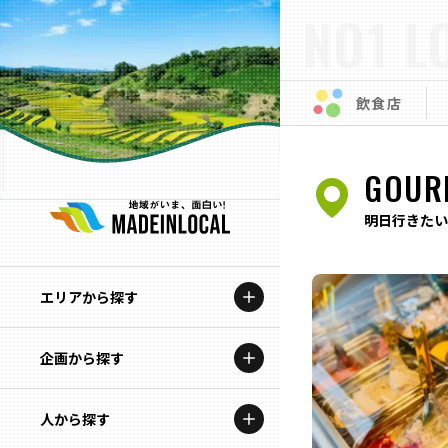
NO1 L
飲食店
GOUR
明日行きたい
エリアから探す
企画から探す
北海道
特集コンテンツ
人から探す
青森