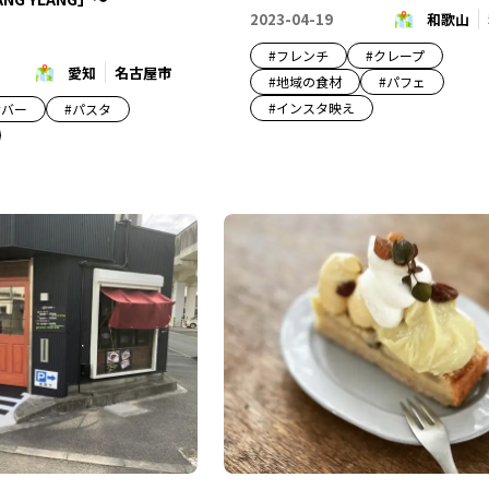
2023-04-19
和歌山
#
フレンチ
#
クレープ
愛知
名古屋市
#
地域の食材
#
パフェ
#
インスタ映え
#
バー
#
パスタ