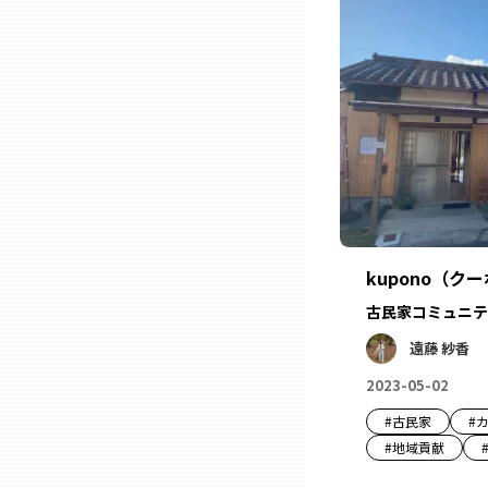
石川
福井
山梨
長野
kupono（ク
古民家コミュニテ
岐阜
遠藤 紗香
2023-05-02
静岡
#
古民家
#
#
地域貢献
愛知