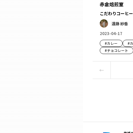
赤倉焙煎室
こだわりコーヒー
熊本
遠藤 紗香
2023-04-17
大分
#
カレー
#
#
チョコレート
宮崎
←
鹿児島
沖縄