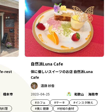
自然派Luna Cafe
-rest
体に優しいスイーツのお店 自然派Luna
Cafe
遠藤 紗香
橋本市
2023-04-25
和歌山
海南市
#
カフェ
#
ケーキ
#
インスタ映え
肉料理
#
美と健康
#
地域の食材