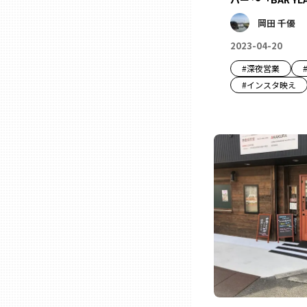
山口
岡田 千優
2023-04-20
徳島
#
深夜営業
#
インスタ映え
香川
愛媛
高知
福岡
佐賀
長崎