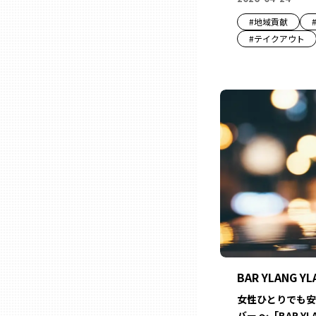
兵庫
#
地域貢献
#
テイクアウト
奈良
和歌山
鳥取
島根
岡山
BAR YLANG YL
広島
女性ひとりでも安
バー ～「BAR YL