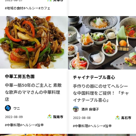
#
地域の食材
#
ヘルシー
#
カフェ
中華工房五色園
チャイナテーブル喜心
中華一筋50年のご主人と 素敵
手作りの器にのせてヘルシー
な歌声のママさんの中華料理
な中国料理をご提供！ 「チャ
店
イナテーブル喜心」
ワニ
酒井 麻優子
2022-08-09
阪南市
2022-08-08
高石市
#
中華料理
#
ヘルシー
#
旨辛
#
中華料理
#
ヘルシー
#
旨辛