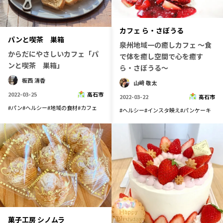
カフェ ら・さぼうる
パンと喫茶 巣箱
泉州地域一の癒しカフェ ～食
からだにやさしいカフェ「パ
で体を癒し空間で心を癒す
ンと喫茶 巣箱」
ら・さぼうる～
板西 清香
山﨑 敬太
2022-03-25
高石市
2022-03-22
高石市
#
パン
#
ヘルシー
#
地域の食材
#
カフェ
#
ヘルシー
#
インスタ映え
#
パンケーキ
菓子工房 シノムラ