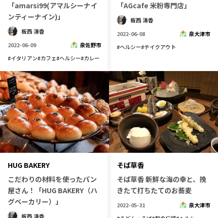
「amarsi99(アマルシーナイ
「AGcafe 米粉専門店」
ンティーナイン)」
板西 清香
板西 清香
2022-06-08
泉大津市
2022-06-09
泉佐野市
#
ヘルシー
#
テイクアウト
#
イタリアン
#
カフェ
#
ヘルシー
#
カレー
HUG BAKERY
そば草香
こだわりの材料を使ったパン
そば草香 新鮮な海の幸と、挽
屋さん！「HUG BAKERY（ハ
きたて打ちたてのお蕎麦
グベーカリー）」
2022-05-31
泉大津市
板西 清香