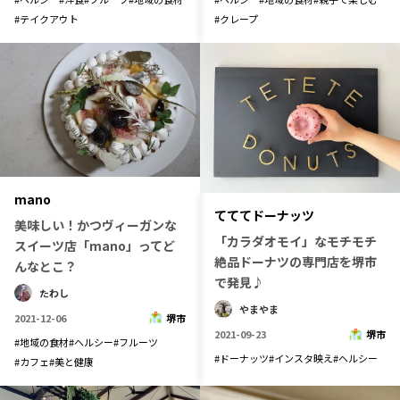
#
テイクアウト
#
クレープ
mano
てててドーナッツ
美味しい！かつヴィーガンな
「カラダオモイ」なモチモチ
スイーツ店「mano」ってど
絶品ドーナツの専門店を堺市
んなとこ？
で発見♪
たわし
やまやま
2021-12-06
堺市
2021-09-23
堺市
#
地域の食材
#
ヘルシー
#
フルーツ
#
ドーナッツ
#
インスタ映え
#
ヘルシー
#
カフェ
#
美と健康