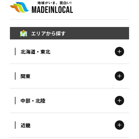
エリアから探す
北海道・東北
関東
北海道
エリア
中部・北陸
茨城
エリア
青森
エリア
近畿
新潟
エリア
栃木
エリア
岩手
エリア