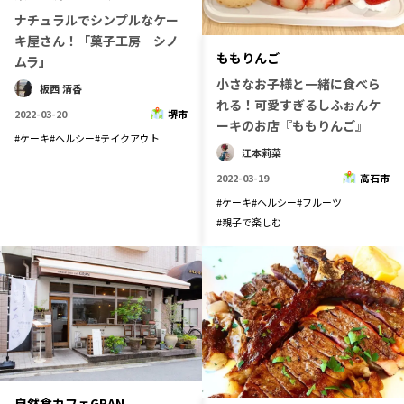
ナチュラルでシンプルなケー
キ屋さん！「菓子工房 シノ
ももりんご
ムラ」
小さなお子様と一緒に食べら
板西 清香
れる！可愛すぎるしふぉんケ
2022-03-20
堺市
ーキのお店『ももりんご』
#
ケーキ
#
ヘルシー
#
テイクアウト
江本莉菜
2022-03-19
高石市
#
ケーキ
#
ヘルシー
#
フルーツ
#
親子で楽しむ
自然食カフェGRAN