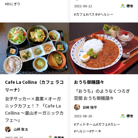
#
おにぎり
2022-09-12
堺市
#
カフェ
#
パスタ
#
ヘルシー
Cafe La Collina（カフェ ラコ
おうち御膳藹々
リーナ）
「おうち」のようなくつろぎ
空間 おうち御膳藹々
女子サッカー×農業×オーガ
ニックカフェ！？ 「Cafe La
岩崎 陽平
Collina 〜里山オーガニックカ
2022-08-26
堺市
フェ〜」
#
アットホーム
#
カフェ
#
カレー
山﨑 敬太
#
ヘルシー
#
ケーキ
2022-08-27
貝塚市