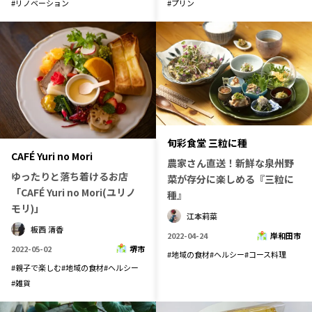
#
リノベーション
#
プリン
旬彩食堂 三粒に種
CAFÉ Yuri no Mori
農家さん直送！新鮮な泉州野
ゆったりと落ち着けるお店
菜が存分に楽しめる『三粒に
「CAFÉ Yuri no Mori(ユリノ
種』
モリ)」
江本莉菜
板西 清香
2022-04-24
岸和田市
2022-05-02
堺市
#
地域の食材
#
ヘルシー
#
コース料理
#
親子で楽しむ
#
地域の食材
#
ヘルシー
#
雑貨