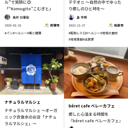
ル"で笑顔に😊
テテオニ ～自然の中でゆった
宮崎エリア
鹿児島エリア
「“Komugito”こむぎと」
り癒しのひと時を～
沖縄エリア
長井 日華梨
島 早輝
2023-01-15
貝塚市
2022-11-27
和泉市
#
パン
#
ヘルシー
#
美と健康
#
昭和レトロ
#
ヘルシー
#
地域の食材
カテゴリから探す
#
地域貢献
#
古民家
特集コンテンツ
地域を代表する 企業100選
プレスリリース
行政連携記事
MILCプロジェクト
選出企業特別対談
Localist
SDGsの先駆者
イベント
飲食店
地域豆知識
ニッポンの百選大全集
Sporkle
ナチュラルマルシェ
béret cafe ベレーカフェ
ナチュラルマルシェ ～オーガ
癒しと心温まる時間を
ニック衣食水のお店「ナチュ
『béret cafe ベレーカフェ』
ラルマルシェ」～
「人」から探す