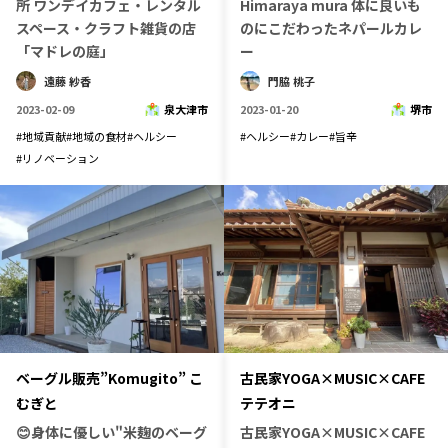
所 ワンデイカフェ・レンタル
Himaraya mura 体に良いも
長野エリア
岐阜エリア
スペース・クラフト雑貨の店
のにこだわったネパールカレ
「マドレの庭」
ー
静岡エリア
愛知エリア
遠藤 紗香
門脇 桃子
三重エリア
滋賀エリア
2023-02-09
泉大津市
2023-01-20
堺市
京都エリア
大阪市エリア
#
地域貢献
#
地域の食材
#
ヘルシー
#
ヘルシー
#
カレー
#
旨辛
北摂エリア
堺・泉州エリア
#
リノベーション
河内エリア
兵庫エリア
奈良エリア
和歌山エリア
鳥取エリア
島根エリア
岡山エリア
広島エリア
山口エリア
徳島エリア
香川エリア
愛媛エリア
高知エリア
福岡エリア
ベーグル販売”Komugito” こ
古民家YOGA×MUSIC×CAFE
佐賀エリア
長崎エリア
むぎと
テテオニ
熊本エリア
大分エリア
😊身体に優しい"米麹のベーグ
古民家YOGA×MUSIC×CAFE