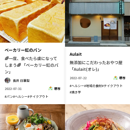
ベーカリー虹のパン
Aulait
🌈一度、食べたら虜になって
無添加にこだわったおやつ屋
しまう🌈 「ベーカリー虹のパ
「Aulait(オレ)」
ン」
2022-07-22
堺市
長井 日華梨
#
ヘルシー
#
地域の食材
#
テイクアウト
2022-07-31
堺市
#
焼き芋
#
パン
#
ヘルシー
#
テイクアウト