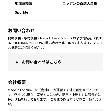
熊本
エリア
山口
エリア
河内
エリア
静岡
エリア
神奈川
エリア
地域豆知識
ニッポンの百選大全集
Sporkle
大分
エリア
徳島
エリア
兵庫
エリア
愛知
エリア
山梨
エリア
お問い合わせ
掲載依頼・取材依頼・Made In Localシリーズおよび地域を代表す
宮崎
エリア
香川
エリア
奈良
エリア
三重
エリア
る企業100選についてのお問い合わせ等、承っております。まずは
お気軽にご相談ください。
お問い合わせはこちら
鹿児島
エリア
愛媛
エリア
和歌山
エリア
会社概要
沖縄
エリア
高知
エリア
Made In Localは、株式会社IOBIが運営する地方創生メディアで
す。弊社では現在、事業拡大につき、新卒・中途ともに積極的に
採用活動を行っております。 ご興味のある方はぜひご一読くださ
い。