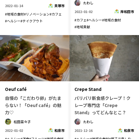
たわし
2022-01-14
貝塚市
2022-01-02
岸和田市
#
地域の食材
#
リノベーション
#
カフェ
#
カフェ
#
ヘルシー
#
地域の食材
#
ヘルシー
#
テイクアウト
#
地域貢献
Oeuf café
Crepe Stand
自慢の「こだわり卵」がたま
パリパリ新食感クレープ！ク
らない！「Oeuf café」の魅
レープ専門店「Crepe
力♡
Stand」ってどんなとこ？
松田菜々子
たわし
2022-01-02
和泉市
2021-12-16
和泉市
#
ヘルシー
#
洋食
#
フルーツ
#
地域の食材
#
ヘルシー
#
地域の食材
#
親子で楽しむ