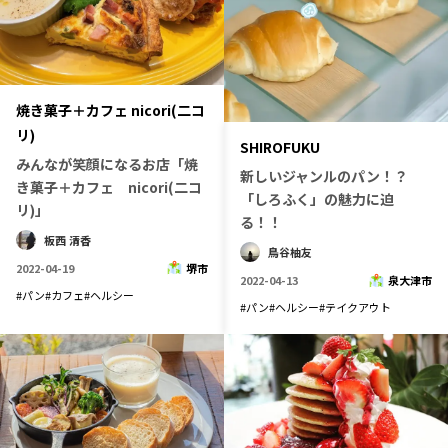
焼き菓子＋カフェ nicori(二コ
リ)
SHIROFUKU
みんなが笑顔になるお店「焼
新しいジャンルのパン！？
き菓子＋カフェ nicori(二コ
「しろふく」の魅力に迫
リ)」
る！！
板西 清香
鳥谷柚友
2022-04-19
堺市
2022-04-13
泉大津市
#
パン
#
カフェ
#
ヘルシー
#
パン
#
ヘルシー
#
テイクアウト