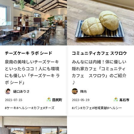
チーズケーキ ラボ シード
コミュニティカフェ スワロウ
泉南の美味しいチーズケーキ
みんなには内緒！体に優しい
といったらココ！人にも環境
隠れ家カフェ「コミュニティ
にも優しい「チーズケーキ ラ
カフェ スワロウ」のご紹介
ボ シード」
♪
樋口ありさ
陣内
2021-07-15
田尻町
2022-05-19
高石市
#
ケーキ
#
ヘルシー
#
カフェ
#
チーズ
#
パン
#
カフェ
#
地域貢献
#
ヘルシー