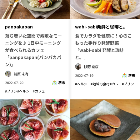
panpakapan
wabi-sabi発酵と珈琲と。
落ち着いた空間で素敵なモー
食でカラダを健康に！心のこ
ニングを♪ 1日中モーニング
もった手作り発酵野菜
が食べられるカフェ
「wabi-sabi 発酵と珈琲
「panpakapan(パンパカパ
と。」
ン)」
杉野 奈桜
前原 未有
2022-07-19
堺市
2022-07-20
堺市
#
ヘルシー
#
地域の食材
#
カレー
#
プリン
#
プリン
#
ヘルシー
#
カフェ