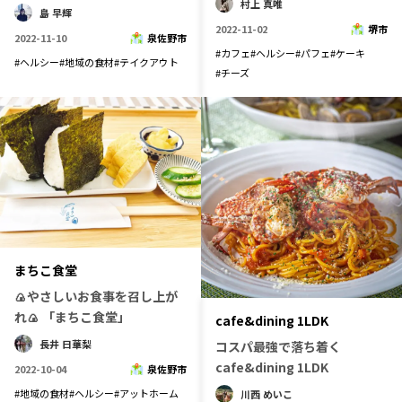
村上 真唯
島 早輝
記事ライター
アンバサダー
2022-11-02
堺市
2022-11-10
泉佐野市
#
カフェ
#
ヘルシー
#
パフェ
#
ケーキ
#
ヘルシー
#
地域の食材
#
テイクアウト
#
チーズ
お問い合わせ
会社概要
まちこ食堂
🍙やさしいお食事を召し上が
れ🍙 「まちこ食堂」
cafe&dining 1LDK
長井 日華梨
コスパ最強で落ち着く
cafe&dining 1LDK
2022-10-04
泉佐野市
#
地域の食材
#
ヘルシー
#
アットホーム
川西 めいこ