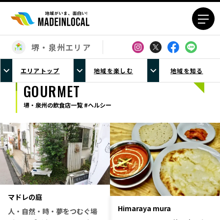
堺・泉州エリア
エリアから探す
エリアトップ
地域を楽しむ
地域を知る
北海道エリア
青森エリア
GOURMET
岩手エリア
宮城エリア
堺・泉州の飲食店一覧 #ヘルシー
秋田エリア
山形エリア
福島エリア
茨城エリア
栃木エリア
群馬エリア
埼玉エリア
千葉エリア
東京23区エリア
多摩エリア
神奈川エリア
新潟エリア
マドレの庭
富山エリア
石川エリア
Himaraya mura
人・自然・時・夢をつむぐ場
福井エリア
山梨エリア