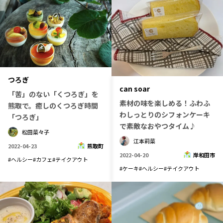
つろぎ
can soar
「苦」のない「くつろぎ」を
素材の味を楽しめる！ふわふ
熊取で。癒しのくつろぎ時間
わしっとりのシフォンケーキ
「つろぎ」
で素敵なおやつタイム♪
松田菜々子
江本莉菜
2022-04-23
熊取町
2022-04-20
岸和田市
#
ヘルシー
#
カフェ
#
テイクアウト
#
ケーキ
#
ヘルシー
#
テイクアウト