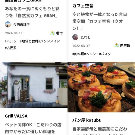
カフェ空音
あなたの一食にぬくもりと彩
空と植物が一体となった非日
りを『自然食カフェ GRAN』
常空間「カフェ空音（クオ
今西麻理子
ン）」
2022-03-18
堺市
たわし
#
ヘルシー
#
地域の食材
#
ハンドメイド
2022-03-17
田尻町
#
古民家
#
肉料理
#
ヘルシー
#
パスタ
Grill VALSA
パン屋 kotubu
ペット同伴OK！こだわりの店
自家製酵母と無農薬にこだわ
内でからだに優しい料理を