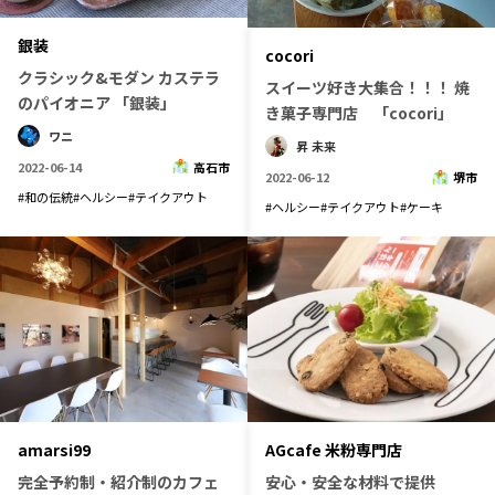
銀装
cocori
クラシック&モダン カステラ
スイーツ好き大集合！！！ 焼
のパイオニア 「銀装」
き菓子専門店 「cocori」
ワニ
昇 未来
2022-06-14
高石市
2022-06-12
堺市
#
和の伝統
#
ヘルシー
#
テイクアウト
#
ヘルシー
#
テイクアウト
#
ケーキ
amarsi99
AGcafe 米粉専門店
完全予約制・紹介制のカフェ
安心・安全な材料で提供