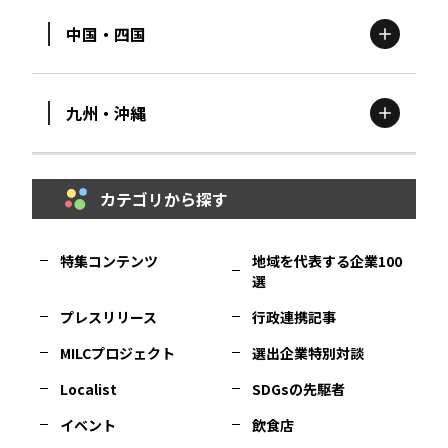
中国・四国
滋賀
エリア
富山
エリア
群馬
エリア
宮城
エリア
九州・沖縄
鳥取
エリア
京都
エリア
石川
エリア
埼玉
エリア
秋田
エリア
カテゴリから探す
福岡
エリア
島根
エリア
大阪市
エリア
福井
エリア
千葉
エリア
山形
エリア
特集コンテンツ
地域を代表する企業100
選
佐賀
エリア
岡山
エリア
北摂
エリア
長野
エリア
東京23区
エリア
福島
エリア
プレスリリース
行政連携記事
MILCプロジェクト
選出企業特別対談
長崎
エリア
広島
エリア
堺・泉州
エリア
岐阜
エリア
多摩
エリア
Localist
SDGsの先駆者
イベント
飲食店