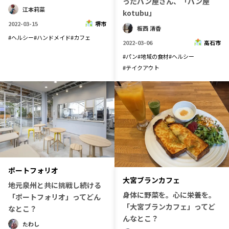
ったパン屋さん、「パン屋
江本莉菜
kotubu」
2022-03-15
堺市
板西 清香
#
ヘルシー
#
ハンドメイド
#
カフェ
2022-03-06
高石市
#
パン
#
地域の食材
#
ヘルシー
#
テイクアウト
ポートフォリオ
大宮ブランカフェ
地元泉州と共に挑戦し続ける
身体に野菜を。心に栄養を。
「ポートフォリオ」ってどん
「大宮ブランカフェ」ってど
なとこ？
んなとこ？
たわし