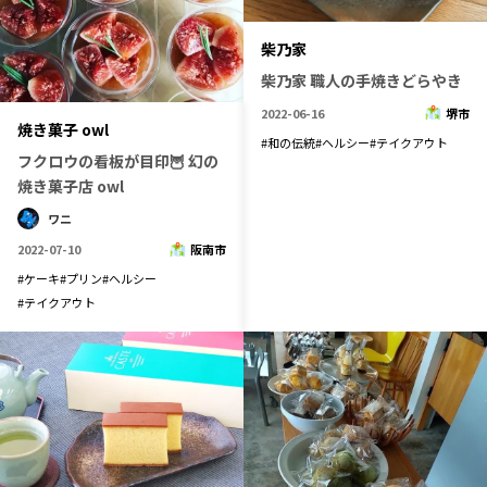
柴乃家
柴乃家 職人の手焼きどらやき
2022-06-16
堺市
焼き菓子 owl
#
和の伝統
#
ヘルシー
#
テイクアウト
フクロウの看板が目印🦉 幻の
焼き菓子店 owl
ワニ
2022-07-10
阪南市
#
ケーキ
#
プリン
#
ヘルシー
#
テイクアウト