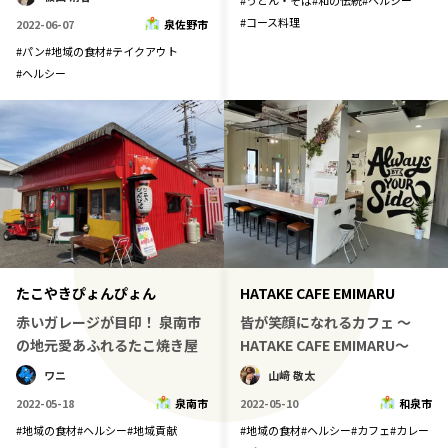
#
うどん・そば
#
和の伝統
#
ヘルシー
#
コース料理
2022-06-07
泉佐野市
#
パン
#
地域の食材
#
テイクアウト
#
ヘルシー
たこやきぴょんぴょん
HATAKE CAFE EMIMARU
赤いガレージが目印！ 泉南市
皆が笑顔になれるカフェ ～
の地元愛あふれるたこ焼き屋
HATAKE CAFE EMIMARU～
ワニ
山﨑 敬太
2022-05-18
泉南市
2022-05-10
和泉市
#
地域の食材
#
ヘルシー
#
地域貢献
#
地域の食材
#
ヘルシー
#
カフェ
#
カレー