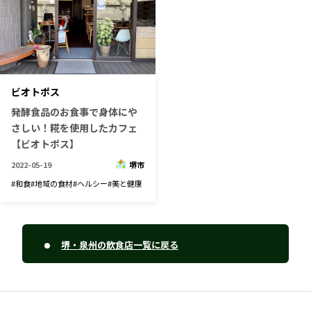
ビオトポス
発酵食品のお食事で身体にや
さしい！糀を使用したカフェ
【ビオトポス】
2022-05-19
堺市
#
和食
#
地域の食材
#
ヘルシー
#
美と健康
堺・泉州の飲食店一覧に戻る