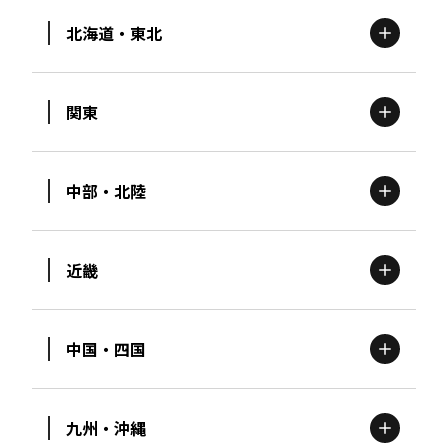
北海道・東北
関東
北海道
エリア
中部・北陸
茨城
エリア
青森
エリア
近畿
新潟
エリア
栃木
エリア
岩手
エリア
中国・四国
滋賀
エリア
富山
エリア
群馬
エリア
宮城
エリア
九州・沖縄