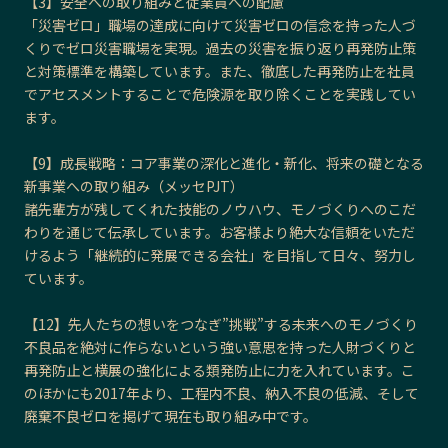
【3】安全への取り組みと従業員への配慮
「災害ゼロ」職場の達成に向けて災害ゼロの信念を持った人づ
くりでゼロ災害職場を実現。過去の災害を振り返り再発防止策
と対策標準を構築しています。また、徹底した再発防止を社員
でアセスメントすることで危険源を取り除くことを実践してい
ます。
【9】成長戦略：コア事業の深化と進化・新化、将来の礎となる
新事業への取り組み（メッセPJT）
諸先輩方が残してくれた技能のノウハウ、モノづくりへのこだ
わりを通じて伝承しています。お客様より絶大な信頼をいただ
けるよう「継続的に発展できる会社」を目指して日々、努力し
ています。
【12】先人たちの想いをつなぎ”挑戦”する未来へのモノづくり
不良品を絶対に作らないという強い意思を持った人財づくりと
再発防止と横展の強化による類発防止に力を入れています。こ
のほかにも2017年より、工程内不良、納入不良の低減、そして
廃棄不良ゼロを掲げて現在も取り組み中です。