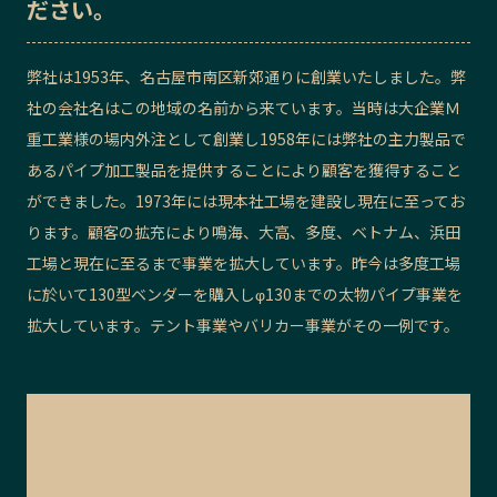
ださい。
記事ライター
アンバサダー
弊社は1953年、名古屋市南区新郊通りに創業いたしました。弊
お問い合わせ
会社概要
社の会社名はこの地域の名前から来ています。当時は大企業Ｍ
重工業様の場内外注として創業し1958年には弊社の主力製品で
あるパイプ加工製品を提供することにより顧客を獲得すること
ができました。1973年には現本社工場を建設し現在に至ってお
ります。顧客の拡充により鳴海、大高、多度、ベトナム、浜田
工場と現在に至るまで事業を拡大しています。昨今は多度工場
に於いて130型ベンダーを購入しφ130までの太物パイプ事業を
拡大しています。テント事業やバリカー事業がその一例です。