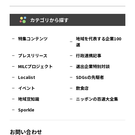
鳥取
エリア
京都
エリア
石川
エリア
埼玉
エリア
秋田
エリア
カテゴリから探す
福岡
エリア
島根
エリア
大阪市
エリア
福井
エリア
千葉
エリア
山形
エリア
特集コンテンツ
地域を代表する企業100
選
佐賀
エリア
岡山
エリア
北摂
エリア
長野
エリア
東京23区
エリア
福島
エリア
プレスリリース
行政連携記事
MILCプロジェクト
選出企業特別対談
長崎
エリア
広島
エリア
堺・泉州
エリア
岐阜
エリア
多摩
エリア
Localist
SDGsの先駆者
イベント
飲食店
熊本
エリア
山口
エリア
河内
エリア
静岡
エリア
神奈川
エリア
地域豆知識
ニッポンの百選大全集
Sporkle
大分
エリア
徳島
エリア
兵庫
エリア
愛知
エリア
山梨
エリア
お問い合わせ