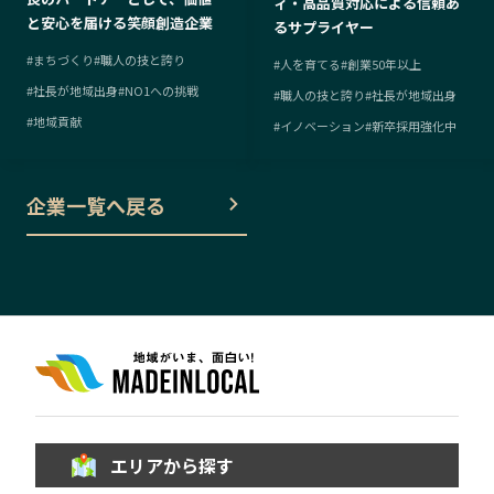
ィ・高品質対応による信頼あ
と安心を届ける笑顔創造企業
るサプライヤー
#
まちづくり
#
職人の技と誇り
#
人を育てる
#
創業50年以上
#
社長が地域出身
#
NO1への挑戦
#
職人の技と誇り
#
社長が地域出身
#
地域貢献
#
イノベーション
#
新卒採用強化中
企業一覧へ戻る
エリアから探す