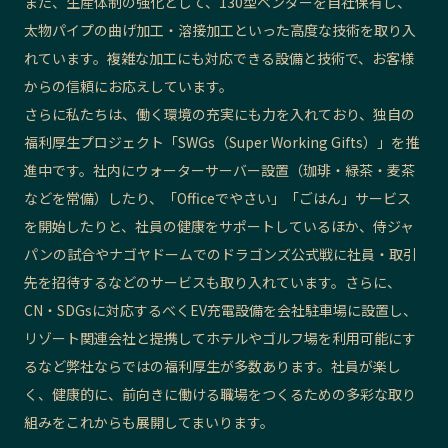
また、生産体制の強化として、130型ベンダーを自社保有し、
太物パイプの曲げ加工・溶接加工といった高度な技術を取り入
れています。複雑な加工にも対応できる設備と技術で、お客様
からの信頼にお応えしています。
さらに私たちは、働く環境の充実にも力を入れており、独自の
福利厚生プロジェクト「SWGs（Super Working Gifts）」を推
進中です。社内にウォーターサーバー設置（珈琲・緑茶・麦茶
などを常備）したり、「Officeでやさい」「ごはん」サービス
を開始したりと、社員の健康をサポートしているほか、侍ジャ
パンの試合やナゴヤドームでのドラゴンズ公式戦に社員・取引
先を招待するなどのサービスも取り入れています。さらに、
CN・SDGsに対応するべくEV充電設備を会社駐車場に設置し、
リゾート関連会社と提携してホテルやゴルフ場を利用可能にす
るなど弊社ならではの福利厚生が多数あります。社員が楽し
く、健康的に、前向きに働ける職場をつくるための多彩な取り
組みをこれからも展開してまいります。