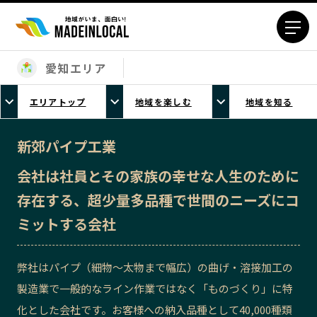
愛知エリア
エリアから探す
エリアトップ
地域を楽しむ
地域を知る
北海道エリア
青森エリア
岩手エリア
宮城エリア
新郊パイプ工業
秋田エリア
山形エリア
会社は社員とその家族の幸せな人生のために
福島エリア
茨城エリア
存在する、超少量多品種で世間のニーズにコ
栃木エリア
群馬エリア
ミットする会社
埼玉エリア
千葉エリア
東京23区エリア
多摩エリア
弊社はパイプ（細物～太物まで幅広）の曲げ・溶接加工の
神奈川エリア
新潟エリア
製造業で一般的なライン作業ではなく「ものづくり」に特
富山エリア
石川エリア
化とした会社です。お客様への納入品種として40,000種類
福井エリア
山梨エリア