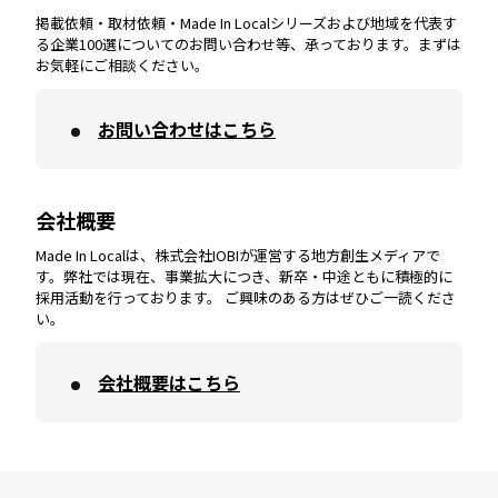
掲載依頼・取材依頼・Made In Localシリーズおよび地域を代表す
宮崎
エリア
香川
エリア
奈良
エリア
三重
エリア
る企業100選についてのお問い合わせ等、承っております。まずは
お気軽にご相談ください。
お問い合わせはこちら
鹿児島
エリア
愛媛
エリア
和歌山
エリア
会社概要
沖縄
エリア
高知
エリア
Made In Localは、株式会社IOBIが運営する地方創生メディアで
す。弊社では現在、事業拡大につき、新卒・中途ともに積極的に
採用活動を行っております。 ご興味のある方はぜひご一読くださ
い。
会社概要はこちら