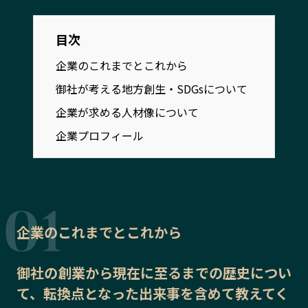
宮崎エリア
鹿児島エリア
沖縄エリア
目次
企業のこれまでとこれから
カテゴリから探す
御社が考える地方創生・SDGsについて
企業が求める人材像について
特集コンテンツ
地域を代表する 企業100選
企業プロフィール
プレスリリース
行政連携記事
MILCプロジェクト
選出企業特別対談
Localist
SDGsの先駆者
イベント
飲食店
地域豆知識
ニッポンの百選大全集
企業のこれまでとこれから
Sporkle
御社の
創業から現在に至るまでの歴史
につい
て、転換点となった出来事を含めて教えてく
「人」から探す