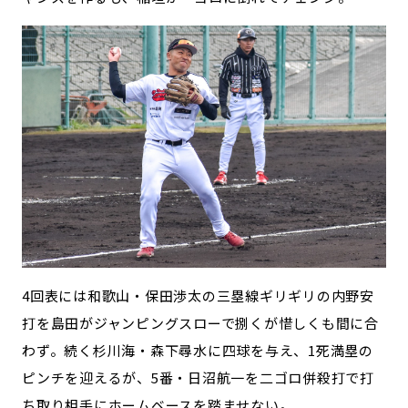
4回表には和歌山・保田渉太の三塁線ギリギリの内野安
打を島田がジャンピングスローで捌くが惜しくも間に合
わず。続く杉川海・森下尋水に四球を与え、1死満塁の
ピンチを迎えるが、5番・日沼航一を二ゴロ併殺打で打
ち取り相手にホームベースを踏ませない。