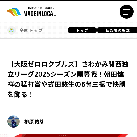
全国トップ
トップ
私たちの理念
エリアから探す
北海道エリア
青森エリア
岩手エリア
宮城エリア
【大阪ゼロロクブルズ】さわかみ関西独
秋田エリア
山形エリア
立リーグ2025シーズン開幕戦！朝田健
福島エリア
茨城エリア
祥の猛打賞や式田悠生の6奪三振で快勝
栃木エリア
群馬エリア
を飾る！
埼玉エリア
千葉エリア
東京23区エリア
多摩エリア
神奈川エリア
新潟エリア
柳原 佑芽
富山エリア
石川エリア
福井エリア
山梨エリア