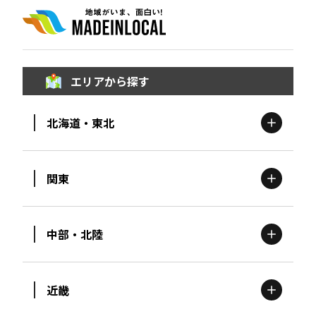
エリアから探す
北海道・東北
関東
北海道
エリア
中部・北陸
茨城
エリア
青森
エリア
近畿
新潟
エリア
栃木
エリア
岩手
エリア