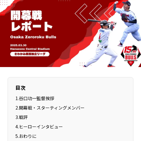
長野エリア
岐阜エリア
静岡エリア
愛知エリア
三重エリア
滋賀エリア
京都エリア
大阪市エリア
北摂エリア
堺・泉州エリア
河内エリア
兵庫エリア
奈良エリア
和歌山エリア
鳥取エリア
島根エリア
岡山エリア
広島エリア
目次
山口エリア
徳島エリア
1
.
谷口功一監督挨拶
香川エリア
愛媛エリア
2
.
開幕戦・スターティングメンバー
高知エリア
福岡エリア
3
.
戦評
佐賀エリア
長崎エリア
4
.
ヒーローインタビュー
熊本エリア
大分エリア
5
.
おわりに