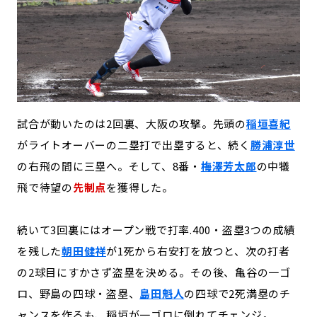
試合が動いたのは2回裏、大阪の攻撃。先頭の
稲垣喜紀
がライトオーバーの二塁打で出塁すると、続く
勝浦淳世
の右飛の間に三塁へ。そして、8番・
梅澤芳太郎
の中犠
飛で待望の
先制点
を獲得した。
続いて3回裏にはオープン戦で打率.400・盗塁3つの成績
を残した
朝田健祥
が1死から右安打を放つと、次の打者
の2球目にすかさず盗塁を決める。その後、亀谷の一ゴ
ロ、野島の四球・盗塁、
島田魁人
の四球で2死満塁のチ
ャンスを作るも、稲垣が一ゴロに倒れてチェンジ。