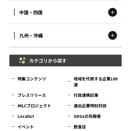
中国・四国
滋賀
エリア
富山
エリア
群馬
エリア
宮城
エリア
九州・沖縄
鳥取
エリア
京都
エリア
石川
エリア
埼玉
エリア
秋田
エリア
カテゴリから探す
福岡
エリア
島根
エリア
大阪市
エリア
福井
エリア
千葉
エリア
山形
エリア
特集コンテンツ
地域を代表する企業100
選
佐賀
エリア
岡山
エリア
北摂
エリア
長野
エリア
東京23区
エリア
福島
エリア
プレスリリース
行政連携記事
MILCプロジェクト
選出企業特別対談
長崎
エリア
広島
エリア
堺・泉州
エリア
岐阜
エリア
多摩
エリア
Localist
SDGsの先駆者
イベント
飲食店