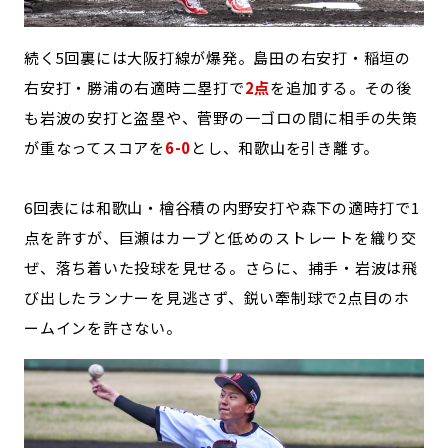
続く5回裏には大阪打線が爆発。島田の右安打・稲垣の
右安打・勝浦の右適時二塁打で
2点
を追加する。その後
も岩波の安打と盗塁や、菅野の一ゴロの間に相手の失策
が重なってスコアを
6-0
とし、和歌山を引き離す。
6回表には和歌山・檜谷積の内野安打や森下の適時打で1
点を許すが、巨瀬はカーブと低めのストレートを織り交
ぜ、落ち着いた投球を見せる。さらに、捕手・岩波は飛
び出したランナーを見逃さず、鋭い牽制球で2点目のホ
ームインを許さない。