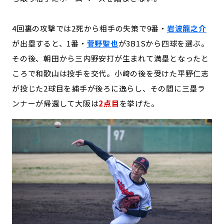
4回裏の攻撃では2死から相手の失策で9番・
岩波龍之介
が出塁すると、1番・
菅野聖也
が3B1Sから四球を選ぶ。
その後、朝田から三内野安打が生まれて満塁となったと
ころで和歌山は投手を交代。小﨑の後を受けた平野仁志
が投じた2球目を捕手が後ろに逸らし、その間に三塁ラ
ンナーが帰還して大阪は
2点目
を挙げた。