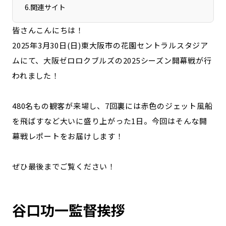
宮崎エリア
鹿児島エリア
6
.
関連サイト
沖縄エリア
皆さんこんにちは！
2025年3月30日(日)東大阪市の花園セントラルスタジア
ムにて、大阪ゼロロクブルズの2025シーズン開幕戦が行
カテゴリから探す
われました！
特集コンテンツ
地域を代表する 企業100選
プレスリリース
行政連携記事
480名もの観客が来場し、7回裏には赤色のジェット風船
MILCプロジェクト
選出企業特別対談
を飛ばすなど大いに盛り上がった1日。今回はそんな開
Localist
SDGsの先駆者
幕戦レポートをお届けします！
イベント
飲食店
地域豆知識
ニッポンの百選大全集
ぜひ最後までご覧ください！
Sporkle
谷口功一監督挨拶
「人」から探す