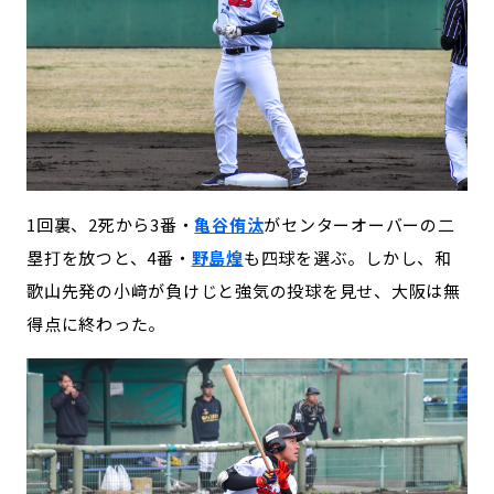
1回裏、2死から3番・
亀谷侑汰
がセンターオーバーの二
塁打を放つと、4番・
野島煌
も四球を選ぶ。しかし、和
歌山先発の小﨑が負けじと強気の投球を見せ、大阪は無
得点に終わった。