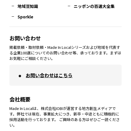
熊本
エリア
山口
エリア
河内
エリア
静岡
エリア
神奈川
エリア
地域豆知識
ニッポンの百選大全集
Sporkle
大分
エリア
徳島
エリア
兵庫
エリア
愛知
エリア
山梨
エリア
お問い合わせ
掲載依頼・取材依頼・Made In Localシリーズおよび地域を代表す
宮崎
エリア
香川
エリア
奈良
エリア
三重
エリア
る企業100選についてのお問い合わせ等、承っております。まずは
お気軽にご相談ください。
お問い合わせはこちら
鹿児島
エリア
愛媛
エリア
和歌山
エリア
会社概要
沖縄
エリア
高知
エリア
Made In Localは、株式会社IOBIが運営する地方創生メディアで
す。弊社では現在、事業拡大につき、新卒・中途ともに積極的に
採用活動を行っております。 ご興味のある方はぜひご一読くださ
い。