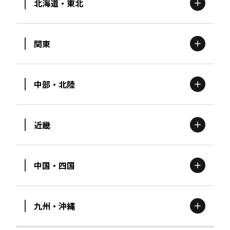
北海道・東北
関東
北海道
エリア
中部・北陸
茨城
エリア
青森
エリア
近畿
新潟
エリア
栃木
エリア
岩手
エリア
中国・四国
滋賀
エリア
富山
エリア
群馬
エリア
宮城
エリア
九州・沖縄
鳥取
エリア
京都
エリア
石川
エリア
埼玉
エリア
秋田
エリア