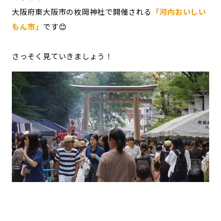
宮崎エリア
鹿児島エリア
大阪府東大阪市の枚岡神社で開催される
「河内おいしい
沖縄エリア
もん市」
です😊
さっそく見ていきましょう！
カテゴリから探す
特集コンテンツ
地域を代表する 企業100選
プレスリリース
行政連携記事
MILCプロジェクト
選出企業特別対談
Localist
SDGsの先駆者
イベント
飲食店
地域豆知識
ニッポンの百選大全集
Sporkle
「人」から探す