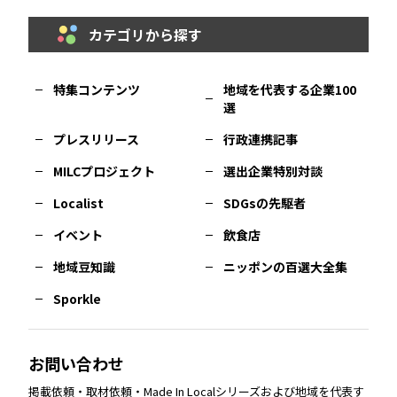
カテゴリから探す
福岡
エリア
島根
エリア
大阪市
エリア
福井
エリア
千葉
エリア
山形
エリア
特集コンテンツ
地域を代表する企業100
選
佐賀
エリア
岡山
エリア
北摂
エリア
長野
エリア
東京23区
エリア
福島
エリア
プレスリリース
行政連携記事
MILCプロジェクト
選出企業特別対談
長崎
エリア
広島
エリア
堺・泉州
エリア
岐阜
エリア
多摩
エリア
Localist
SDGsの先駆者
イベント
飲食店
熊本
エリア
山口
エリア
河内
エリア
静岡
エリア
神奈川
エリア
地域豆知識
ニッポンの百選大全集
Sporkle
大分
エリア
徳島
エリア
兵庫
エリア
愛知
エリア
山梨
エリア
お問い合わせ
掲載依頼・取材依頼・Made In Localシリーズおよび地域を代表す