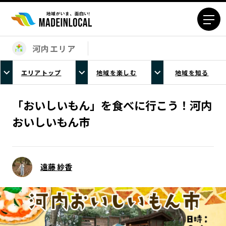
河内エリア
エリアから探す
エリアトップ
地域を楽しむ
地域を知る
北海道エリア
青森エリア
岩手エリア
宮城エリア
「おいしいもん」を食べに行こう！河内
秋田エリア
山形エリア
おいしいもん市
福島エリア
茨城エリア
栃木エリア
群馬エリア
埼玉エリア
千葉エリア
遠藤 紗香
東京23区エリア
多摩エリア
神奈川エリア
新潟エリア
富山エリア
石川エリア
福井エリア
山梨エリア