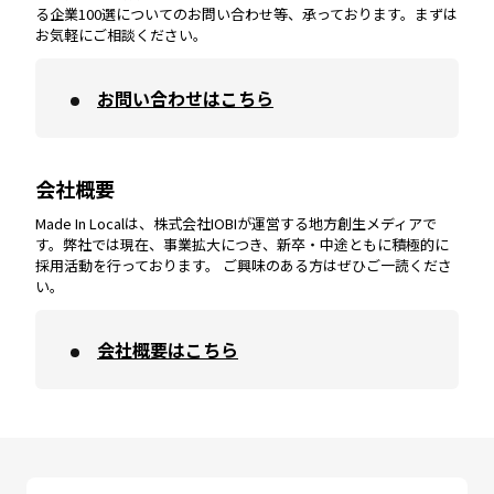
宮崎
エリア
香川
エリア
奈良
エリア
三重
エリア
る企業100選についてのお問い合わせ等、承っております。まずは
お気軽にご相談ください。
お問い合わせはこちら
鹿児島
エリア
愛媛
エリア
和歌山
エリア
会社概要
沖縄
エリア
高知
エリア
Made In Localは、株式会社IOBIが運営する地方創生メディアで
す。弊社では現在、事業拡大につき、新卒・中途ともに積極的に
採用活動を行っております。 ご興味のある方はぜひご一読くださ
い。
会社概要はこちら