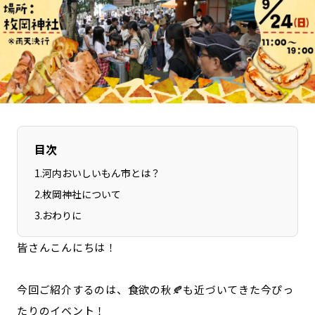
長野エリア
岐阜エリア
静岡エリア
愛知エリア
三重エリア
滋賀エリア
京都エリア
大阪市エリア
北摂エリア
堺・泉州エリア
河内エリア
兵庫エリア
目次
奈良エリア
和歌山エリア
鳥取エリア
島根エリア
1
.
河内おいしいもん市とは？
岡山エリア
広島エリア
2
.
枚岡神社について
山口エリア
徳島エリア
3
.
おわりに
香川エリア
愛媛エリア
皆さんこんにちは！
高知エリア
福岡エリア
佐賀エリア
長崎エリア
今回ご紹介するのは、食欲の秋🍂も近づいてきた今ぴっ
熊本エリア
大分エリア
たりのイベント！