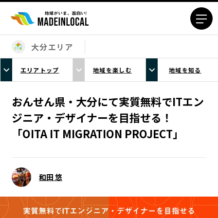
大分エリア
エリアから探す
エリアトップ
地域を楽しむ
地域を知る
北海道エリア
青森エリア
岩手エリア
宮城エリア
おんせん県・大分にて実質無料でITエン
秋田エリア
山形エリア
ジニア・デザイナーを目指せる！
福島エリア
茨城エリア
「OITA IT MIGRATION PROJECT」
栃木エリア
群馬エリア
埼玉エリア
千葉エリア
東京23区エリア
多摩エリア
和田 悠
神奈川エリア
新潟エリア
富山エリア
石川エリア
福井エリア
山梨エリア