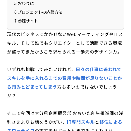
5
.
おわりに
宮崎エリア
鹿児島エリア
6
.
プロジェクトの応募方法
沖縄エリア
7
.
参照サイト
現代のビジネスにかかせないWebマーケティングやITス
カテゴリから探す
キル、そして誰でもクリエイターとして活躍できる環境
特集コンテンツ
地域を代表する 企業100選
が整ってきたからこそ求められる一歩先のデザイン力。
プレスリリース
行政連携記事
MILCプロジェクト
選出企業特別対談
いずれも挑戦してみたいけれど、
日々の仕事に追われて
Localist
SDGsの先駆者
スキルを手に入れるまでの費用や時間が足りないことか
イベント
飲食店
ら踏みとどまってしまう
方も多いのではないでしょう
地域豆知識
ニッポンの百選大全集
か？
Sporkle
そこで今回は
大分県企画振興部 おおいた創生推進課の
浅
利さまよりお話をうかがい、
IT専門スキル
と
移住による
「人」から探す
スローライフ
の両方をサポート付きで手に入れられ