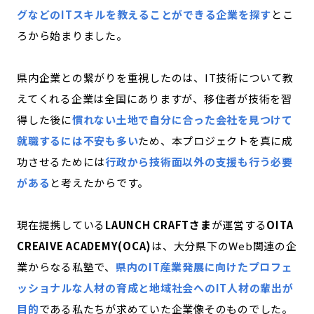
グなどのITスキルを教えることができる企業を探す
とこ
ろから始まりました。
県内企業との繋がりを重視したのは、IT技術について教
えてくれる企業は全国にありますが、移住者が技術を習
得した後に
慣れない土地で自分に合った会社を見つけて
就職するには不安も多い
ため、本プロジェクトを真に成
功させるためには
行政から技術面以外の支援も行う必要
がある
と考えたからです。
現在提携している
LAUNCH CRAFTさま
が運営する
OITA
CREAIVE ACADEMY(OCA)
は、大分県下のWeb関連の企
業からなる私塾で、
県内のIT産業発展に向けたプロフェ
ッショナルな人材の育成と地域社会への
IT
人材の輩出が
目的
である
私たちが求めていた企業像そのものでした。