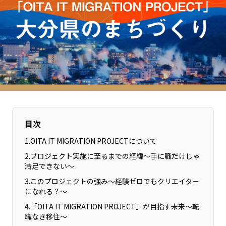
長野エリア
岐阜エリア
静岡エリア
愛知エリア
三重エリア
滋賀エリア
京都エリア
大阪市エリア
北摂エリア
堺・泉州エリア
河内エリア
兵庫エリア
奈良エリア
和歌山エリア
鳥取エリア
目次
島根エリア
岡山エリア
広島エリア
1
.
OITA IT MIGRATION PROJECTについて
山口エリア
徳島エリア
2
.
プロジェクト実施に至るまでの経緯〜手に職だけじゃ
満足できない〜
香川エリア
愛媛エリア
3
.
このプロジェクトの強み〜経験ゼロでもクリエイター
高知エリア
福岡エリア
になれる？〜
佐賀エリア
長崎エリア
4
.
「OITA IT MIGRATION PROJECT」が目指す未来〜転
熊本エリア
職なき移住〜
大分エリア