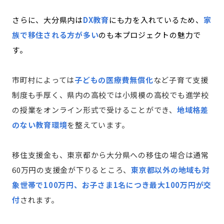
さらに、大分県内は
DX教育
にも力を入れているため、
家
族で移住される方が多い
のも本プロジェクトの魅力で
す。
市町村によっては
子どもの医療費無償化
など子育て支援
制度も手厚く、県内の高校では小規模の高校でも進学校
の授業をオンライン形式で受けることができ、
地域格差
のない教育環境
を整えています。
移住支援金も、東京都から大分県への移住の場合は通常
60万円の支援金が下りるところ、
東京都以外の地域も対
象世帯で100万円、お子さま1名につき最大100万円が交
付
されます。