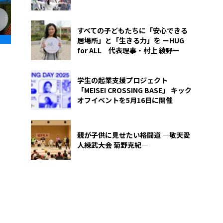
すべての子どもたちに「安心できる
居場所」と「生きる力」を ーHUG
for ALL 代表理事・村上 綾野ー
学生の起業支援プロジェクト
「MEISEI CROSSING BASE」 キック
オフイベントを5月16日に開催
親が子供に見せたい格闘道 ―敬天愛
人練武大会 菊野克紀―