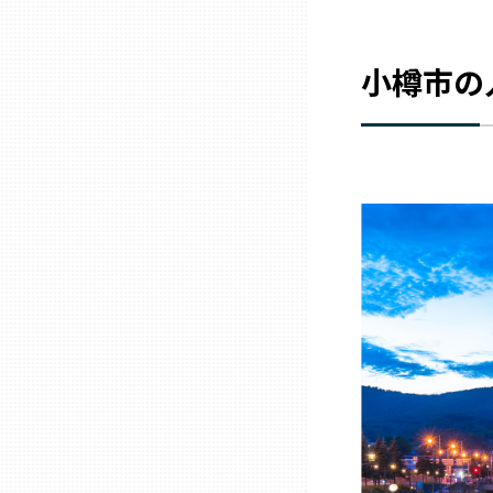
三重
小樽市の
滋賀
京都
大阪市
北摂
堺・泉州
河内