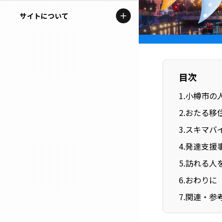
地域を代表する企業100選
記事ライター
サイトについて
岩手
プレスリリース
アンバサダー
私たちの理念
宮城
行政連携記事
お問い合わせ
MILCプロジェクト
目次
秋田
運営会社情報
選出企業特別対談
1
.
小樽市の
山形
2
.
おたる移
Localist
3
.
スキマバ
SDGsの先駆者
福島
4
.
発達支援事
イベント
5
.
訪れる人
茨城
6
.
おわりに
飲食店
7
.
関連・参
栃木
地域豆知識