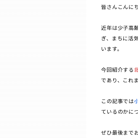
皆さんこんに
石川
近年は少子高
ぎ、まちに活
福井
います。
山梨
今回紹介する
長野
であり、これ
岐阜
この記事では
ているのかに
静岡
ぜひ最後まで
愛知