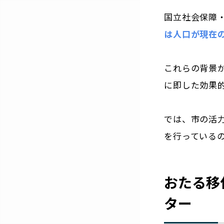
山口
国立社会保障
は人口が現在
徳島
香川
これらの背景
に即した効果
愛媛
では、市の活
高知
を行っている
福岡
おたる移
佐賀
ター
長崎