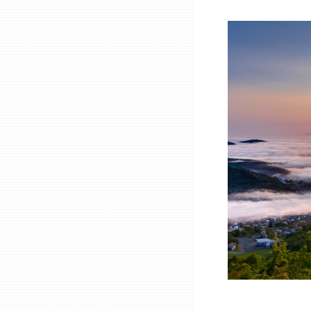
ニッポンの百選大全集
群馬
Sporkle
埼玉
千葉
東京23区
多摩地域
神奈川
新潟
富山