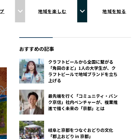
プ
地域を楽しむ
地域を知る
おすすめの記事
クラフトビールから全国に繋がる
「角田のまど」1人の大学生が、ク
ラフトビールで地域ブランドを立ち
上げる
最先端を行く「コミュニティ・バン
ク京信」社内ベンチャーが、複業推
進で描く未来の「京都」とは
岐阜と京都をつなぐおどりの文化
「郡上おどり in 京都」