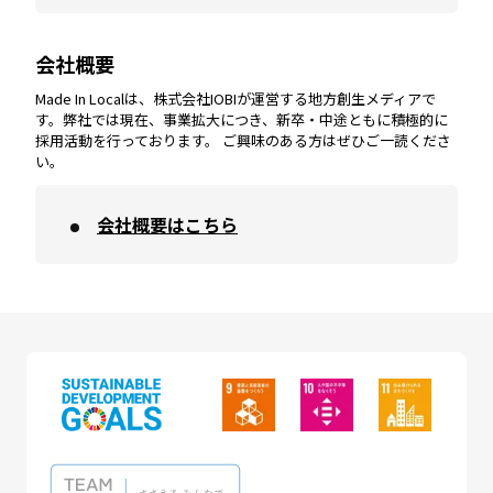
会社概要
沖縄
エリア
高知
エリア
Made In Localは、株式会社IOBIが運営する地方創生メディアで
す。弊社では現在、事業拡大につき、新卒・中途ともに積極的に
採用活動を行っております。 ご興味のある方はぜひご一読くださ
い。
会社概要はこちら