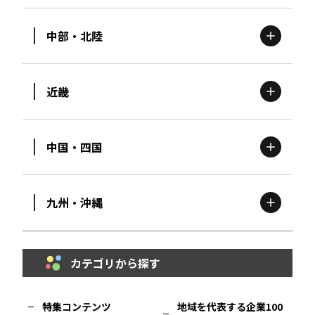
中部・北陸
茨城
エリア
青森
エリア
近畿
新潟
エリア
栃木
エリア
岩手
エリア
中国・四国
滋賀
エリア
富山
エリア
群馬
エリア
宮城
エリア
九州・沖縄
鳥取
エリア
京都
エリア
石川
エリア
埼玉
エリア
秋田
エリア
カテゴリから探す
福岡
エリア
島根
エリア
大阪市
エリア
福井
エリア
千葉
エリア
山形
エリア
特集コンテンツ
地域を代表する企業100