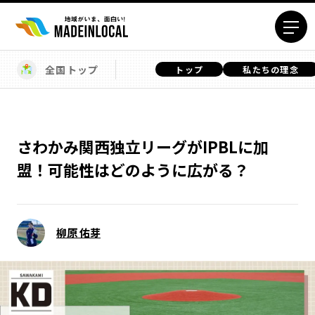
全国トップ
トップ
私たちの理念
エリアから探す
北海道エリア
青森エリア
岩手エリア
宮城エリア
さわかみ関西独立リーグがIPBLに加
秋田エリア
山形エリア
盟！可能性はどのように広がる？
福島エリア
茨城エリア
栃木エリア
群馬エリア
埼玉エリア
千葉エリア
柳原 佑芽
東京23区エリア
多摩エリア
神奈川エリア
新潟エリア
富山エリア
石川エリア
福井エリア
山梨エリア