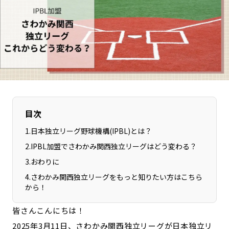
長野エリア
岐阜エリア
静岡エリア
愛知エリア
三重エリア
滋賀エリア
京都エリア
大阪市エリア
北摂エリア
堺・泉州エリア
河内エリア
兵庫エリア
奈良エリア
和歌山エリア
目次
鳥取エリア
島根エリア
1
.
日本独立リーグ野球機構(IPBL)とは？
岡山エリア
広島エリア
2
.
IPBL加盟でさわかみ関西独立リーグはどう変わる？
山口エリア
徳島エリア
3
.
おわりに
香川エリア
愛媛エリア
4
.
さわかみ関西独立リーグをもっと知りたい方はこちら
から！
高知エリア
福岡エリア
佐賀エリア
長崎エリア
皆さんこんにちは！
熊本エリア
大分エリア
2025年3月11日、さわかみ関西独立リーグが日本独立リ