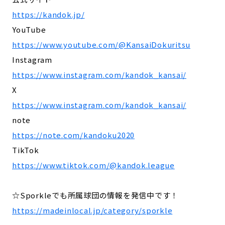
https://kandok.jp/
YouTube
https://www.youtube.com/@KansaiDokuritsu
Instagram
https://www.instagram.com/kandok_kansai/
X
https://www.instagram.com/kandok_kansai/
note
https://note.com/kandoku2020
TikTok
https://www.tiktok.com/@kandok.league
☆Sporkleでも所属球団の情報を発信中です！
https://madeinlocal.jp/category/sporkle