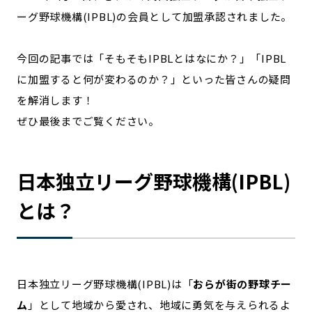
宮崎エリア
鹿児島エリア
ーグ野球機構(IPBL)の会員として加盟承認されました。
沖縄エリア
今回の記事では「そもそもIPBLとはなにか？」「IPBL
に加盟すると何が変わるのか？」といった皆さんの疑問
カテゴリから探す
を解消します！
特集コンテンツ
地域を代表する 企業100選
ぜひ最後までご覧ください。
プレスリリース
行政連携記事
MILCプロジェクト
選出企業特別対談
日本独立リーグ野球機構(IPBL)
Localist
SDGsの先駆者
イベント
飲食店
とは？
地域豆知識
ニッポンの百選大全集
Sporkle
日本独立リーグ野球機構(IPBL)は「
おらが街の野球チー
「人」から探す
ム
」として地域から愛され、地域に勇気を与えられるよ