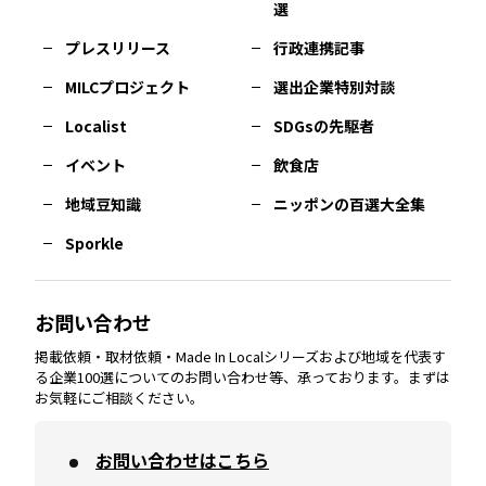
選
佐賀
エリア
岡山
エリア
北摂
エリア
長野
エリア
東京23区
エリア
福島
エリア
プレスリリース
行政連携記事
MILCプロジェクト
選出企業特別対談
長崎
エリア
広島
エリア
堺・泉州
エリア
岐阜
エリア
多摩
エリア
Localist
SDGsの先駆者
イベント
飲食店
熊本
エリア
山口
エリア
河内
エリア
静岡
エリア
神奈川
エリア
地域豆知識
ニッポンの百選大全集
Sporkle
大分
エリア
徳島
エリア
兵庫
エリア
愛知
エリア
山梨
エリア
お問い合わせ
掲載依頼・取材依頼・Made In Localシリーズおよび地域を代表す
宮崎
エリア
香川
エリア
奈良
エリア
三重
エリア
る企業100選についてのお問い合わせ等、承っております。まずは
お気軽にご相談ください。
お問い合わせはこちら
鹿児島
エリア
愛媛
エリア
和歌山
エリア