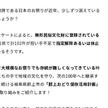
物詩である日本のお祭りが近年、少しずつ消えている
しょうか？
ンケートによると、
無形民俗文化財に登録されている
31県で計102件
が
担い手不足で
指定解除あるいは休止
いるそうです。
な
大規模なお祭りでも存続が難しくなってきている
時
ちの手で地域の文化を守り、次の100年へと継承す
を続ける岐阜県郡上市の
「郡上おどり保存活用計画」
の取り組みをご紹介します！