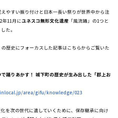
覚えやすい振り付けと日本一長い祭りが世界中から注
2年11⽉に
ユネスコ無形⽂化遺産
「⾵流踊」の1つと
ました。
」の歴史にフォーカスした記事はこちらからご覧いた
中で踊りあかす！ 城下町の歴史が生み出した「郡上お
inlocal.jp/area/gifu/knowledge/023
文化を次の世代に遺していくために、保存継承に向け