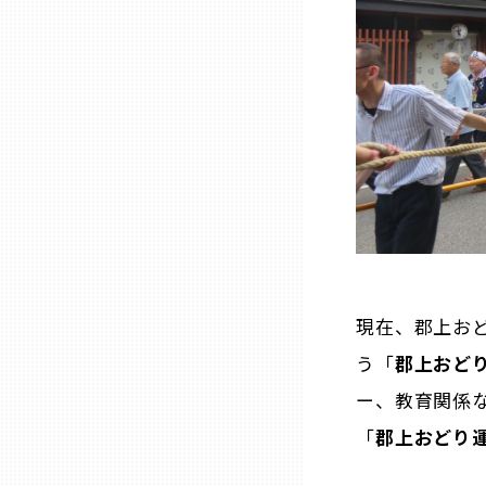
熊本
大分
宮崎
鹿児島
現在、郡上お
沖縄
う「
郡上おど
ー、教育関係
「
郡上おどり