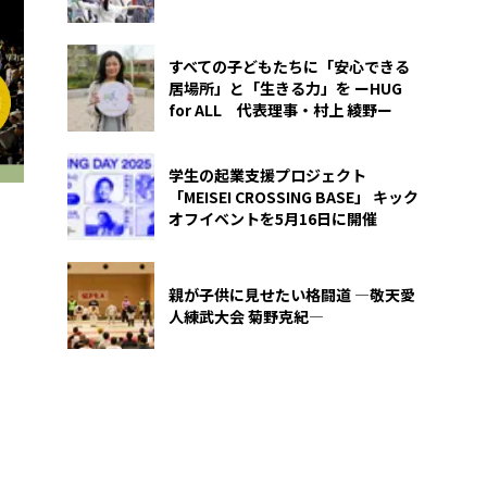
すべての子どもたちに「安心できる
居場所」と「生きる力」を ーHUG
for ALL 代表理事・村上 綾野ー
学生の起業支援プロジェクト
「MEISEI CROSSING BASE」 キック
オフイベントを5月16日に開催
親が子供に見せたい格闘道 ―敬天愛
人練武大会 菊野克紀―