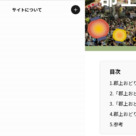
地域を代表する企業100選
記事ライター
サイトについて
岩手
プレスリリース
アンバサダー
私たちの理念
宮城
行政連携記事
お問い合わせ
MILCプロジェクト
秋田
運営会社情報
選出企業特別対談
山形
目次
Localist
1
.
郡上おど
SDGsの先駆者
福島
2
.
「郡上お
イベント
3
.
「郡上お
茨城
飲食店
4
.
郡上おどり
栃木
5
.
参考
地域豆知識