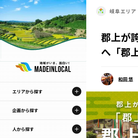
岐阜エリア
郡上が誇
へ「郡
和田 悠
エリアから探す
企画から探す
北海道
特集コンテンツ
人から探す
青森