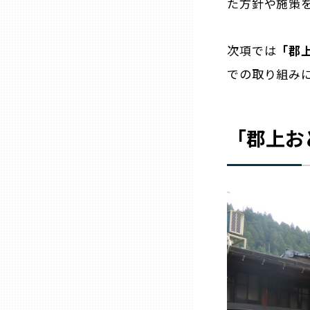
た方針や施策
山口
次項では
「郡
徳島
での取り組み
香川
「郡上お
愛媛
高知
福岡
佐賀
長崎