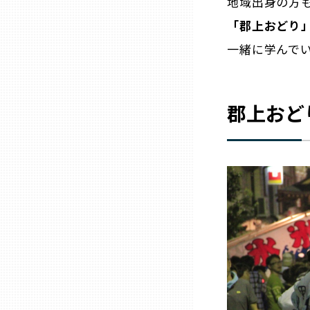
地域出身の方
「郡上おどり
石川
一緒に学んで
福井
郡上おど
山梨
長野
岐阜
静岡
愛知