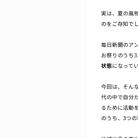
ニッポンの百選大全集
群馬
実は、夏の風
Sporkle
のをご存知で
埼玉
千葉
毎日新聞のア
お
祭りのうち
東京23区
状態
になって
多摩地域
今回は、そん
代の中で自分た
神奈川
るために活動
のうち、3つ
新潟
富山