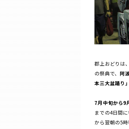
三重
滋賀
京都
郡上おどりは
大阪市
の祭典で、
阿波
本三大盆踊り
北摂
堺・泉州
7月中旬から9
までの4日間に
河内
から翌朝の5時