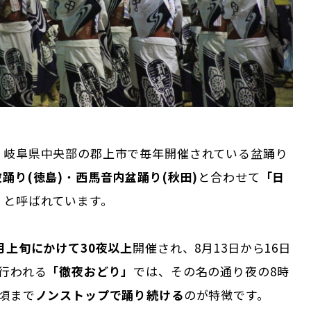
、岐阜県中央部の郡上市で毎年開催されている盆踊り
踊り(徳島)
・
西馬音内盆踊り(秋田)
と合わせて
「日
」
と呼ばれています。
月上旬にかけて30夜以上
開催され、8月13日から16日
行われる
「徹夜おどり」
では、その名の通り夜の8時
頃まで
ノンストップで踊り続ける
のが特徴です。