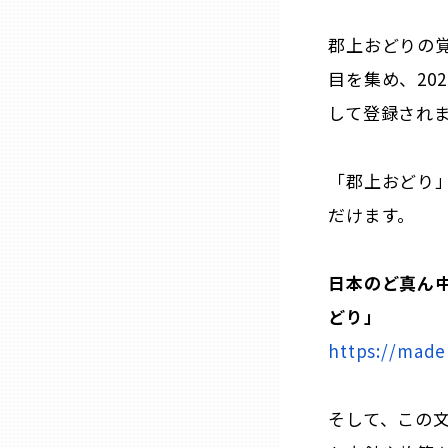
兵庫
郡上おどりの
目を集め、202
奈良
して登録され
和歌山
「郡上おどり
だけます。
鳥取
島根
日本のど真ん
どり」
岡山
https://made
広島
そして、この