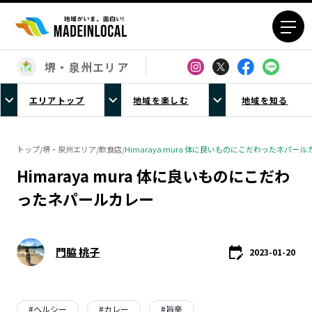
堺・泉州エリア
エリアから探す
エリアトップ
地域を楽しむ
地域を知る
北海道エリア
青森エリア
岩手エリア
宮城エリア
トップ
/
堺・泉州エリア
/
飲食店
/
Himaraya mura 体に良いものにこだわったネパール
秋田エリア
山形エリア
Himaraya mura 体に良いものにこだわ
福島エリア
茨城エリア
ったネパールカレー
栃木エリア
群馬エリア
埼玉エリア
千葉エリア
東京23区エリア
多摩エリア
門脇 桃子
2023-01-20
神奈川エリア
新潟エリア
富山エリア
石川エリア
福井エリア
山梨エリア
#
ヘルシー
#
カレー
#
旨辛