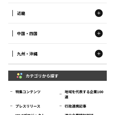
近畿
新潟
エリア
栃木
エリア
岩手
エリア
中国・四国
滋賀
エリア
富山
エリア
群馬
エリア
宮城
エリア
九州・沖縄
鳥取
エリア
京都
エリア
石川
エリア
埼玉
エリア
秋田
エリア
カテゴリから探す
福岡
エリア
島根
エリア
大阪市
エリア
福井
エリア
千葉
エリア
山形
エリア
特集コンテンツ
地域を代表する企業100
選
佐賀
エリア
岡山
エリア
北摂
エリア
長野
エリア
東京23区
エリア
福島
エリア
プレスリリース
行政連携記事