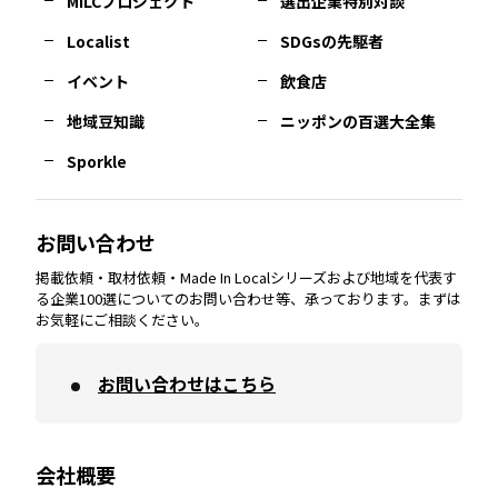
MILCプロジェクト
選出企業特別対談
長崎
エリア
広島
エリア
堺・泉州
エリア
岐阜
エリア
多摩
エリア
Localist
SDGsの先駆者
イベント
飲食店
熊本
エリア
山口
エリア
河内
エリア
静岡
エリア
神奈川
エリア
地域豆知識
ニッポンの百選大全集
Sporkle
大分
エリア
徳島
エリア
兵庫
エリア
愛知
エリア
山梨
エリア
お問い合わせ
掲載依頼・取材依頼・Made In Localシリーズおよび地域を代表す
宮崎
エリア
香川
エリア
奈良
エリア
三重
エリア
る企業100選についてのお問い合わせ等、承っております。まずは
お気軽にご相談ください。
お問い合わせはこちら
鹿児島
エリア
愛媛
エリア
和歌山
エリア
会社概要
沖縄
エリア
高知
エリア