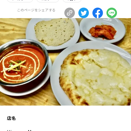
長野エリア
岐阜エリア
このページをシェアする
静岡エリア
愛知エリア
三重エリア
滋賀エリア
京都エリア
大阪市エリア
北摂エリア
堺・泉州エリア
河内エリア
兵庫エリア
奈良エリア
和歌山エリア
鳥取エリア
島根エリア
岡山エリア
広島エリア
山口エリア
徳島エリア
香川エリア
愛媛エリア
高知エリア
福岡エリア
佐賀エリア
長崎エリア
店名
熊本エリア
大分エリア