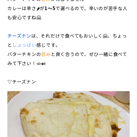
カレーは辛さ🌶️が
1～5
で選べるので、辛いのが苦手な人
も安心ですね🤗
チーズナン
は、それだけで食べてもおいしく🤗、ちょっ
と
しょっぱい
感じです。
バターチキンの
甘み
と良く合うので、ぜひ一緒に食べて
みて下さい！🫓🍛
▽チーズナン