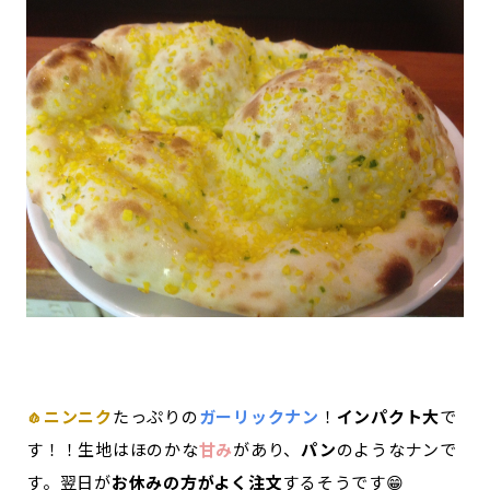
🧄ニンニク
たっぷりの
ガーリックナン
！
インパクト大
で
す！！生地はほのかな
甘み
があり、
パン
のようなナンで
す。翌日が
お休みの方がよく注文
するそうです😁