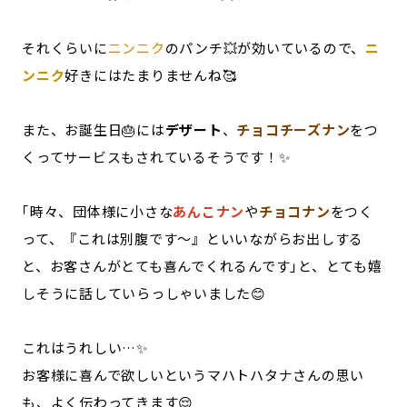
それくらいに
ニンニク
のパンチ💥が効いているので、
ニ
ンニク
好きにはたまりませんね🥰
また、お誕生日🎂には
デザート
、
チョコチーズナン
をつ
くってサービスもされているそうです！✨
｢時々、団体様に小さな
あんこナン
や
チョコナン
をつく
って、『これは別腹です～』といいながらお出しする
と、お客さんがとても喜んでくれるんです｣と、とても嬉
しそうに話していらっしゃいました😊
これはうれしい…✨
お客様に喜んで欲しいというマハトハタナさんの思い
も、よく伝わってきます😌