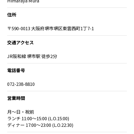
Himaraya Mura
宮崎エリア
鹿児島エリア
沖縄エリア
住所
〒590-0013 大阪府堺市堺区東雲西町1丁7-1
カテゴリから探す
交通アクセス
特集コンテンツ
地域を代表する 企業100選
JR阪和線 堺市駅 徒歩2分
プレスリリース
行政連携記事
MILCプロジェクト
選出企業特別対談
電話番号
Localist
SDGsの先駆者
072-238-8810
イベント
飲食店
地域豆知識
ニッポンの百選大全集
営業時間
Sporkle
月～日・祝前
ランチ 11:00～15:00 (L.O.15:00)
ディナー 17:00～23:00 (L.O.22:30)
「人」から探す