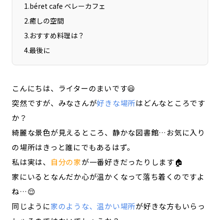
1
.
béret cafe ベレーカフェ
2
.
癒しの空間
3
.
おすすめ料理は？
4
.
最後に
こんにちは、ライターのまいです😃
突然ですが、みなさんが
好きな場所
はどんなところです
か？
綺麗な景色が見えるところ、静かな図書館…お気に入り
の場所はきっと誰にでもあるはず。
私は実は、
自分の家
が一番好きだったりします🏠
家にいるとなんだか心が温かくなって落ち着くのですよ
ね…😌
同じように
家のような、温かい場所
が好きな方もいらっ