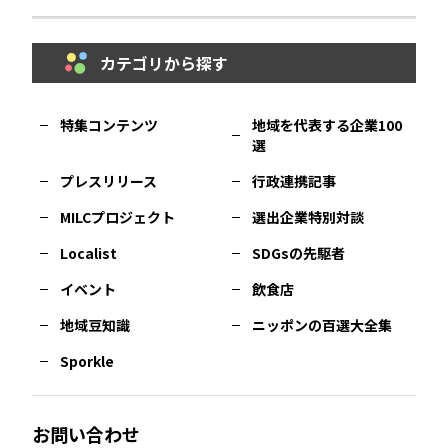
鳥取
エリア
京都
エリア
石川
エリア
埼玉
エリア
秋田
エリア
カテゴリから探す
福岡
エリア
島根
エリア
大阪市
エリア
福井
エリア
千葉
エリア
山形
エリア
特集コンテンツ
地域を代表する企業100
選
佐賀
エリア
岡山
エリア
北摂
エリア
長野
エリア
東京23区
エリア
福島
エリア
プレスリリース
行政連携記事
MILCプロジェクト
選出企業特別対談
長崎
エリア
広島
エリア
堺・泉州
エリア
岐阜
エリア
多摩
エリア
Localist
SDGsの先駆者
イベント
飲食店
熊本
エリア
山口
エリア
河内
エリア
静岡
エリア
神奈川
エリア
地域豆知識
ニッポンの百選大全集
Sporkle
大分
エリア
徳島
エリア
兵庫
エリア
愛知
エリア
山梨
エリア
お問い合わせ