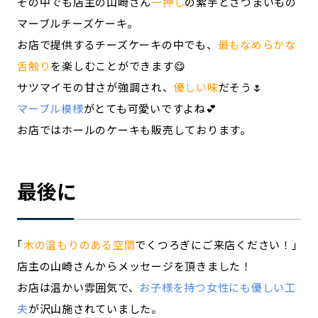
その中でも店主の山崎さん
一押し
の紫芋とさつまいもの
マーブルチーズケーキ。
お店で提供するチーズケーキの中でも、
最もなめらかな
舌触り
を楽しむことができます😋
サツマイモの甘さが強調され、
優しい味
だそう🌷
マーブル模様
がとても可愛いですよね💕
お店ではホールのケーキも販売しております。
最後に
｢
木の温もりのある空間
でくつろぎにご来店ください！｣
店主の山崎さんからメッセージを頂きました！
お店は温かい雰囲気で、
お子様を持つ女性にも優しい工
夫
が沢山施されていました。