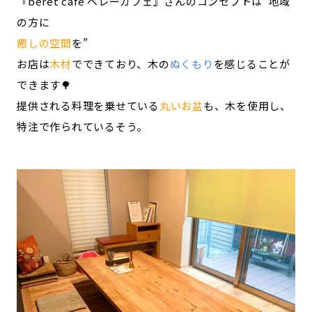
『béret cafe ベレーカフェ』さんのコンセプトは”地域
の方に
癒しの空間
を”
お店は
木材
でできており、木の
ぬくもり
を感じることが
できます🌳
提供される料理を乗せている
丸いお盆
も、木を使用し、
特注で作られているそう。