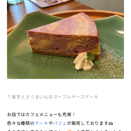
↑紫芋とさつまいものマーブルチーズケーキ
お店ではカフェメニューも充実！
色々な種類の
ケーキ
や
パフェ
が販売しております🍰