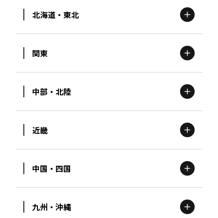
北海道・東北
関東
北海道
エリア
中部・北陸
茨城
エリア
青森
エリア
近畿
新潟
エリア
栃木
エリア
岩手
エリア
中国・四国
滋賀
エリア
富山
エリア
群馬
エリア
宮城
エリア
九州・沖縄