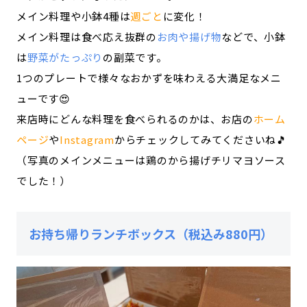
メイン料理や小鉢4種は
週ごと
に変化！
メイン料理は食べ応え抜群の
お肉や揚げ物
などで、小鉢
は
野菜がたっぷり
の副菜です。
1つのプレートで様々なおかずを味わえる大満足なメニ
ューです😍
来店時にどんな料理を食べられるのかは、お店の
ホーム
ページ
や
Instagram
からチェックしてみてくださいね🎵
（写真のメインメニューは鶏のから揚げチリマヨソース
でした！）
お持ち帰りランチボックス（税込み880円）