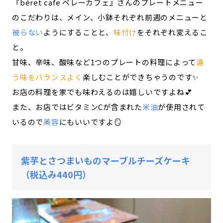
『béret cafe ベレーカフェ』さんのプレートメニュー
のこだわりは、メイン、小鉢それぞれ前週のメニューと
被らない
ようにすることと、
味付け
をそれぞれ変えるこ
と。
甘味、辛味、酸味など1つのプレートの料理によって
違
う味をバランスよく
楽しむことができちゃうのです✨
お店の料理を家でも味わえるのは嬉しいですよね💕
また、お店ではビタミンCが含まれた
米油
が使用されて
いるので
美容
にもいいですよ🪞
紫芋とさつまいものマーブルチーズケーキ
（税込み440円）