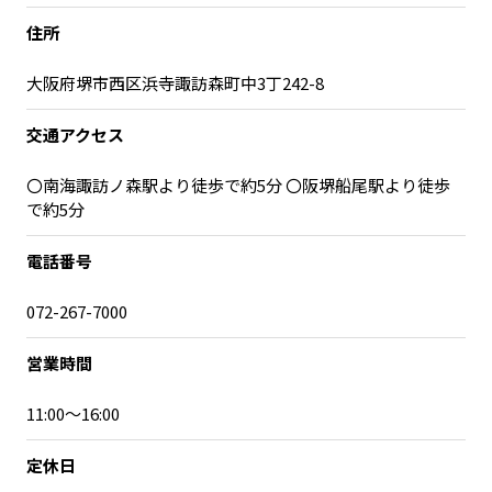
住所
大阪府堺市西区浜寺諏訪森町中3丁242-8
交通アクセス
〇南海諏訪ノ森駅より徒歩で約5分 〇阪堺船尾駅より徒歩
で約5分
電話番号
072-267-7000
営業時間
11:00〜16:00
定休日