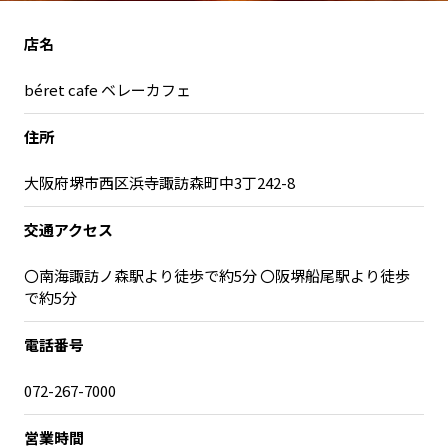
宮崎エリア
鹿児島エリア
店名
沖縄エリア
béret cafe ベレーカフェ
カテゴリから探す
住所
特集コンテンツ
地域を代表する 企業100選
大阪府堺市西区浜寺諏訪森町中3丁242-8
プレスリリース
行政連携記事
交通アクセス
MILCプロジェクト
選出企業特別対談
Localist
SDGsの先駆者
〇南海諏訪ノ森駅より徒歩で約5分 〇阪堺船尾駅より徒歩
イベント
飲食店
で約5分
地域豆知識
ニッポンの百選大全集
電話番号
Sporkle
072-267-7000
「人」から探す
営業時間