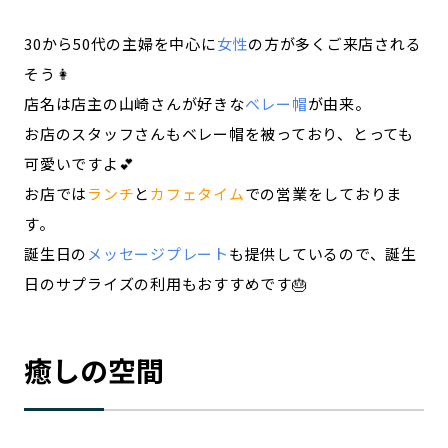
30から50代の主婦を中心に
女性
の方が多くご来店される
そう👩
店名は店主の山崎さんが好きな
ベレー帽
が由来。
お店のスタッフさんもベレー帽を被っており、とっても
可愛いですよ💕
お店では
ランチ
と
カフェタイム
での営業をしておりま
す。
誕生日の
メッセージプレート
も提供しているので、誕生
日のサプライズの利用もおすすめです🎂
癒しの空間