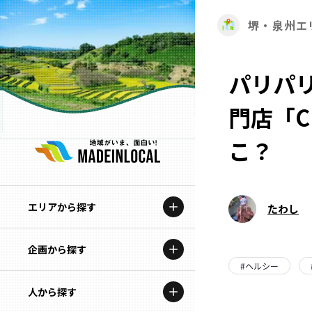
堺・泉州エ
パリパ
門店「C
こ？
エリアから探す
たわし
企画から探す
北海道
#
ヘルシー
特集コンテンツ
人から探す
青森