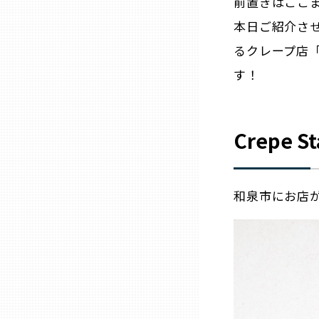
前置きはここ
本日ご紹介さ
三重
るクレープ店
す！
滋賀
京都
Crepe
大阪市
和泉市にお店
北摂
堺・泉州
河内