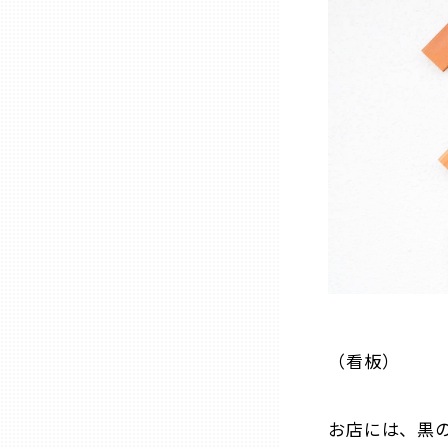
兵庫
奈良
和歌山
鳥取
島根
岡山
（看板）
広島
お店には、黒の