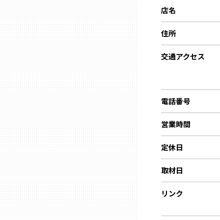
ニッポンの百選大全集
群馬
店名
Sporkle
住所
埼玉
交通アクセス
千葉
東京23区
電話番号
営業時間
多摩地域
定休日
神奈川
取材日
新潟
リンク
富山