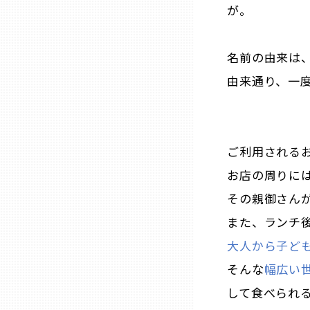
山口
が。
徳島
名前の由来は、
由来通り、一
香川
愛媛
ご利用される
お店の周りに
高知
その親御さん
福岡
また、ランチ
大人から子ど
佐賀
そんな
幅広い
して食べられ
長崎