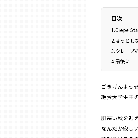
目次
石川
1
.
Crepe 
福井
2
.
ほっとし
3
.
クレープ
山梨
4
.
最後に
長野
ごきげんよう
岐阜
絶賛大学生中
静岡
肌寒い秋を迎
なんだか寂し
愛知