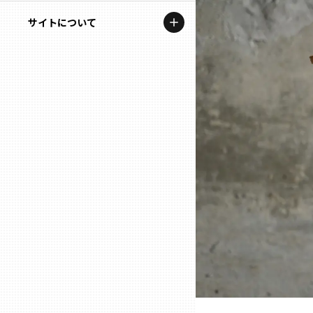
地域を代表する企業100選
記事ライター
サイトについて
岩手
プレスリリース
アンバサダー
私たちの理念
宮城
行政連携記事
お問い合わせ
MILCプロジェクト
秋田
運営会社情報
選出企業特別対談
山形
Localist
SDGsの先駆者
福島
イベント
茨城
飲食店
栃木
地域豆知識