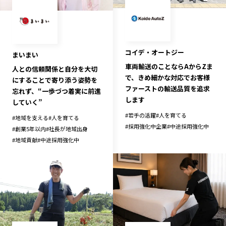
記事ライター
アンバサダー
お問い合わせ
会社概要
コイデ・オートジー
まいまい
車両輸送のことならAからZま
人との信頼関係と自分を大切
で、きめ細かな対応でお客様
にすることで寄り添う姿勢を
ファーストの輸送品質を追求
忘れず、“一歩づつ着実に前進
します
していく”
#
若手の活躍
#
人を育てる
#
地域を支える
#
人を育てる
#
採用強化中企業
#
中途採用強化中
#
創業5年以内
#
社長が地域出身
#
地域貢献
#
中途採用強化中