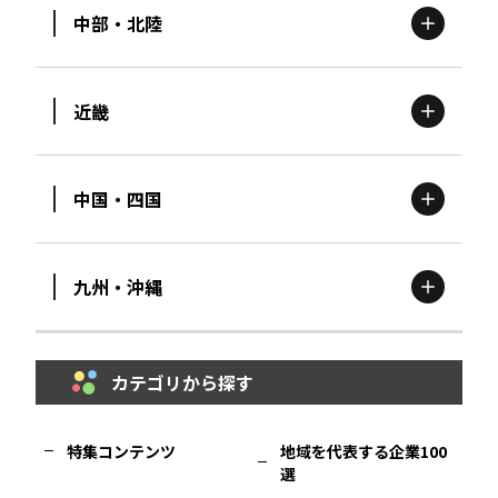
中部・北陸
茨城
エリア
青森
エリア
近畿
新潟
エリア
栃木
エリア
岩手
エリア
中国・四国
滋賀
エリア
富山
エリア
群馬
エリア
宮城
エリア
九州・沖縄
鳥取
エリア
京都
エリア
石川
エリア
埼玉
エリア
秋田
エリア
カテゴリから探す
福岡
エリア
島根
エリア
大阪市
エリア
福井
エリア
千葉
エリア
山形
エリア
特集コンテンツ
地域を代表する企業100
選
佐賀
エリア
岡山
エリア
北摂
エリア
長野
エリア
東京23区
エリア
福島
エリア