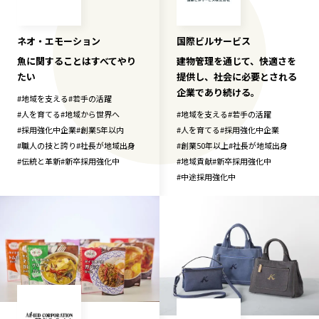
ネオ・エモーション
国際ビルサービス
魚に関することはすべてやり
建物管理を通じて、快適さを
たい
提供し、社会に必要とされる
企業であり続ける。
#
地域を支える
#
若手の活躍
#
人を育てる
#
地域から世界へ
#
地域を支える
#
若手の活躍
#
採用強化中企業
#
創業5年以内
#
人を育てる
#
採用強化中企業
#
職人の技と誇り
#
社長が地域出身
#
創業50年以上
#
社長が地域出身
#
伝統と革新
#
新卒採用強化中
#
地域貢献
#
新卒採用強化中
#
中途採用強化中