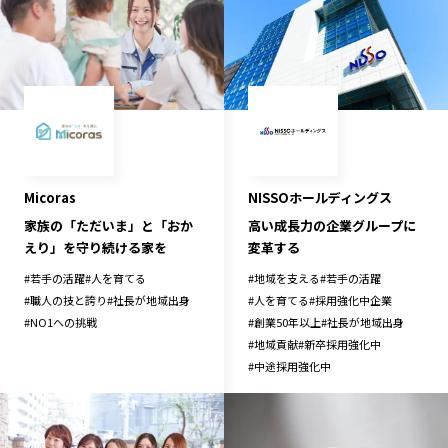
Micoras
NISSOホールディングス
家族の「ただいま」と「おか
高い成長力の企業グループに
えり」を守り続ける家を
変革する
#
若手の活躍
#
人を育てる
#
地域を支える
#
若手の活躍
#
職人の技と誇り
#
社長が地域出身
#
人を育てる
#
採用強化中企業
#
NO1への挑戦
#
創業50年以上
#
社長が地域出身
#
地域貢献
#
新卒採用強化中
#
中途採用強化中