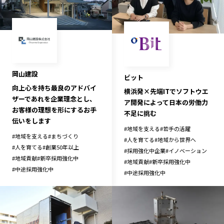
岡山建設
ビット
向上心を持ち最良のアドバイ
横浜発×先端ITでソフトウエ
ザーであれを企業理念とし、
ア開発によって日本の労働力
お客様の理想を形にするお手
不足に挑む
伝いをします
#
地域を支える
#
若手の活躍
#
地域を支える
#
まちづくり
#
人を育てる
#
地域から世界へ
#
人を育てる
#
創業50年以上
#
採用強化中企業
#
イノベーション
#
地域貢献
#
新卒採用強化中
#
地域貢献
#
新卒採用強化中
#
中途採用強化中
#
中途採用強化中