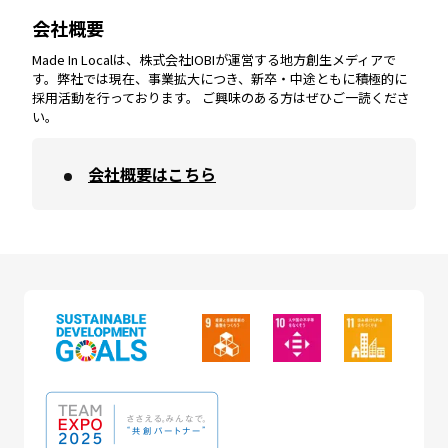
会社概要
沖縄
エリア
高知
エリア
Made In Localは、株式会社IOBIが運営する地方創生メディアで
す。弊社では現在、事業拡大につき、新卒・中途ともに積極的に
採用活動を行っております。 ご興味のある方はぜひご一読くださ
い。
会社概要はこちら