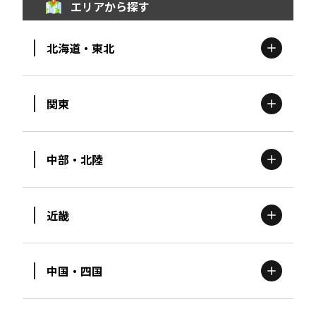
エリアから探す
北海道・東北
関東
北海道
エリア
中部・北陸
茨城
エリア
青森
エリア
近畿
新潟
エリア
栃木
エリア
岩手
エリア
中国・四国
滋賀
エリア
富山
エリア
群馬
エリア
宮城
エリア