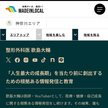
神奈川エリア
エリアから探す
エリアトップ
地域を楽しむ
地域を知る
北海道エリア
青森エリア
岩手エリア
宮城エリア
整形外科医 歌島大輔
秋田エリア
山形エリア
福島エリア
茨城エリア
栃木エリア
群馬エリア
「人生最大の成長期」を当たり前に創出する
埼玉エリア
千葉エリア
ための根拠ある情報発信と教育
東京23区エリア
多摩エリア
神奈川エリア
新潟エリア
歌島大輔は医師・YouTuberとして、医療・健康・自己成長
富山エリア
石川エリア
に関する根拠ある情報発信をし続けます。その結果、誰も
福井エリア
山梨エリア