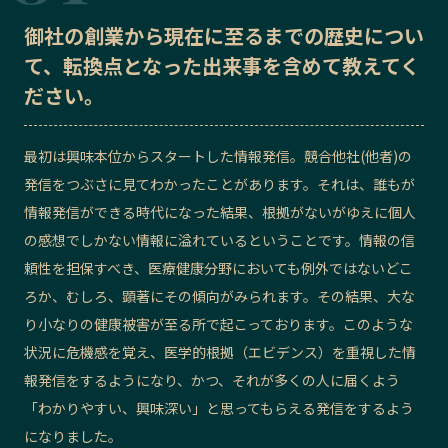
御社の
記事ライター
創業から現在に至るまでの歴史
アンバサダー
につい
て、転換点となった出来事を含めて教えてく
ださい。
お問い合わせ
会社概要
最初は興味本位からスタートした情報発信。競合他社(他者)の
発信をつぶさに見てわかったことがあります。それは、誰もが
情報発信ができる時代になった結果、根拠がないがゆえに個人
の感想でしかない情報に溢れているということです。情報の信
頼性を担保すべき、医療健康分野においても例外ではないどこ
ろか、むしろ、顕著にその傾向がみられます。その結果、大な
り小なりの健康被害が至る所で起こっております。このような
状況に危機感を覚え、医学的根拠（エビデンス）を重視した情
報発信をするようになり、かつ、それが多くの人に届くよう
「わかりやすい、興味深い」と思ってもらえる発信をするよう
になりました。