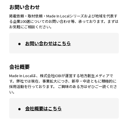
お問い合わせ
掲載依頼・取材依頼・Made In Localシリーズおよび地域を代表す
宮崎
エリア
香川
エリア
奈良
エリア
三重
エリア
る企業100選についてのお問い合わせ等、承っております。まずは
お気軽にご相談ください。
お問い合わせはこちら
鹿児島
エリア
愛媛
エリア
和歌山
エリア
会社概要
沖縄
エリア
高知
エリア
Made In Localは、株式会社IOBIが運営する地方創生メディアで
す。弊社では現在、事業拡大につき、新卒・中途ともに積極的に
採用活動を行っております。 ご興味のある方はぜひご一読くださ
い。
会社概要はこちら