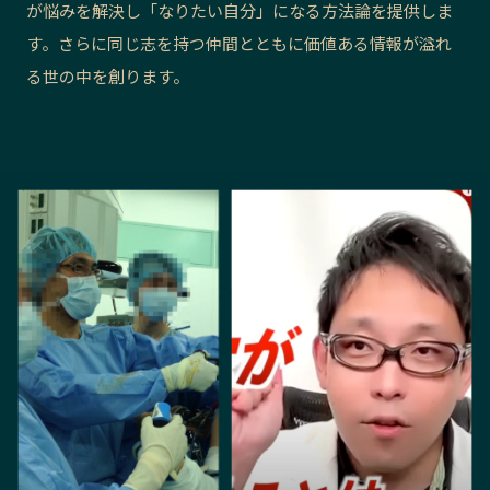
が悩みを解決し「なりたい自分」になる方法論を提供しま
長野エリア
岐阜エリア
す。さらに同じ志を持つ仲間とともに価値ある情報が溢れ
静岡エリア
愛知エリア
る世の中を創ります。
三重エリア
滋賀エリア
京都エリア
大阪市エリア
北摂エリア
堺・泉州エリア
河内エリア
兵庫エリア
奈良エリア
和歌山エリア
鳥取エリア
島根エリア
岡山エリア
広島エリア
山口エリア
徳島エリア
香川エリア
愛媛エリア
高知エリア
福岡エリア
佐賀エリア
長崎エリア
熊本エリア
大分エリア