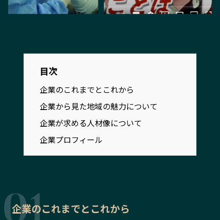
宮崎エリア
鹿児島エリア
沖縄エリア
カテゴリから探す
目次
特集コンテンツ
地域を代表する 企業100選
企業のこれまでとこれから
プレスリリース
行政連携記事
企業から見た地域の魅力について
MILCプロジェクト
選出企業特別対談
企業が求める人材像について
Localist
SDGsの先駆者
企業プロフィール
イベント
飲食店
地域豆知識
ニッポンの百選大全集
Sporkle
企業のこれまでとこれから
「人」から探す