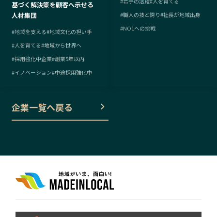
#
若手の活躍
#
人を育てる
基づく解決策を顧客へ示せる
人材集団
#
職人の技と誇り
#
社長が地域出身
#
NO1への挑戦
#
地域を支える
#
地域文化の担い手
#
人を育てる
#
地域から世界へ
#
採用強化中企業
#
創業5年以内
#
イノベーション
#
中途採用強化中
企業一覧へ戻る