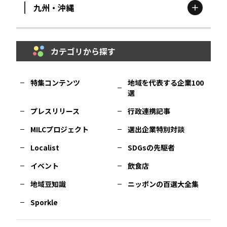
九州・沖縄
鳥取
エリア
京都
エリア
石川
エリア
埼玉
エリア
秋田
エリア
カテゴリから探す
福岡
エリア
島根
エリア
大阪市
エリア
福井
エリア
千葉
エリア
山形
エリア
特集コンテンツ
地域を代表する企業100
選
佐賀
エリア
岡山
エリア
北摂
エリア
長野
エリア
東京23区
エリア
福島
エリア
プレスリリース
行政連携記事
MILCプロジェクト
選出企業特別対談
長崎
エリア
広島
エリア
堺・泉州
エリア
岐阜
エリア
多摩
エリア
Localist
SDGsの先駆者
イベント
飲食店
熊本
エリア
山口
エリア
河内
エリア
静岡
エリア
神奈川
エリア
地域豆知識
ニッポンの百選大全集
Sporkle
大分
エリア
徳島
エリア
兵庫
エリア
愛知
エリア
山梨
エリア