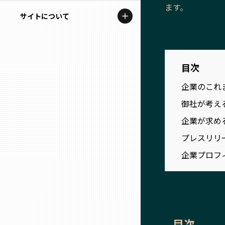
地域を代表する企業100選
ます。
記事ライター
サイトについて
岩手
プレスリリース
アンバサダー
私たちの理念
宮城
行政連携記事
お問い合わせ
目次
MILCプロジェクト
秋田
企業のこれ
運営会社情報
選出企業特別対談
御社が考え
山形
Localist
企業が求め
プレスリリ
SDGsの先駆者
福島
企業プロフ
イベント
茨城
飲食店
栃木
地域豆知識
目次