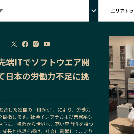
ア
エリアトッ
先端ITでソフトウエア開
て日本の労働力不足に挑
Aを融合した独自の「RPAIoT」により、労働力
を目指します。社会インフラおよび業務系シ
中心に、横浜から世界へ、高い専門性を持つ
て成長と挑戦を続け、社会に貢献してまいり