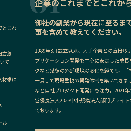
企業のこれまでとこれか
御社の
創業から現在に至るま
でとこれ
事を含めて教えてください。
1989年3月設立以来、大手企業との直接
地方創
プリケーション開発を中心に安定した成長
ついて
クなど幾多の外部環境の変化を経ても、「
人材像に
一貫して現場重視の開発体制を築いてきました
など自社プロダクト開発にも注力。2021
営優良法人2023中小規模法人部門ブライト
ス
ております。
ール