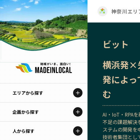
神奈川エリ
ビット
横浜発×
発によっ
む
エリアから探す
企画から探す
北海道
AI・IoT・RP
不足の課題解決
特集コンテンツ
ステムの開発を
人から探す
青森
技術者集団とし