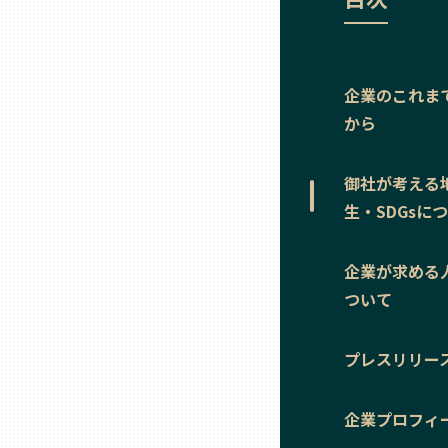
ニッポンの百選大全集
群馬
Sporkle
埼玉
企業のこれま
から
千葉
御社が考える
東京23区
生・SDGsに
多摩地域
企業が求める
ついて
神奈川
プレスリリー
新潟
企業プロフィ
富山