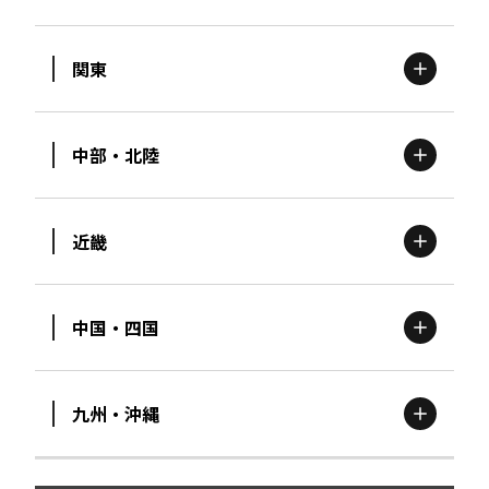
関東
北海道
エリア
中部・北陸
茨城
エリア
青森
エリア
近畿
新潟
エリア
栃木
エリア
岩手
エリア
中国・四国
滋賀
エリア
富山
エリア
群馬
エリア
宮城
エリア
九州・沖縄
鳥取
エリア
京都
エリア
石川
エリア
埼玉
エリア
秋田
エリア