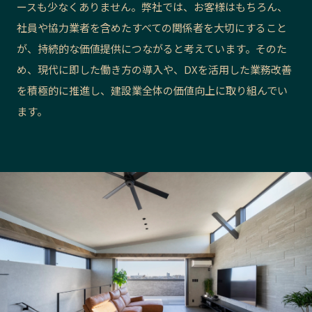
ースも少なくありません。弊社では、お客様はもちろん、
長野エリア
岐阜エリア
社員や協力業者を含めたすべての関係者を大切にすること
静岡エリア
愛知エリア
が、持続的な価値提供につながると考えています。そのた
三重エリア
滋賀エリア
め、現代に即した働き方の導入や、DXを活用した業務改善
京都エリア
大阪市エリア
を積極的に推進し、建設業全体の価値向上に取り組んでい
北摂エリア
堺・泉州エリア
ます。
河内エリア
兵庫エリア
奈良エリア
和歌山エリア
鳥取エリア
島根エリア
岡山エリア
広島エリア
山口エリア
徳島エリア
香川エリア
愛媛エリア
高知エリア
福岡エリア
佐賀エリア
長崎エリア
熊本エリア
大分エリア