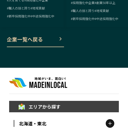
#
採用強化中企業
#
創業50年以上
#
職人の技と誇り
#
地域貢献
#
職人の技と誇り
#
地域貢献
#
新卒採用強化中
#
中途採用強化中
#
新卒採用強化中
#
中途採用強化中
企業一覧へ戻る
エリアから探す
北海道・東北