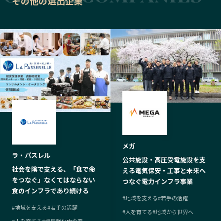
その他の選出企業
メガ
ラ・パスレル
公共施設・高圧受電施設を支
社会を陰で支える、「食で命
える電気保安・工事と未来へ
をつなぐ」なくてはならない
つなぐ電力インフラ事業
食のインフラであり続ける
#
地域を支える
#
若手の活躍
#
地域を支える
#
若手の活躍
#
人を育てる
#
地域から世界へ
#
人を育てる
#
採用強化中企業