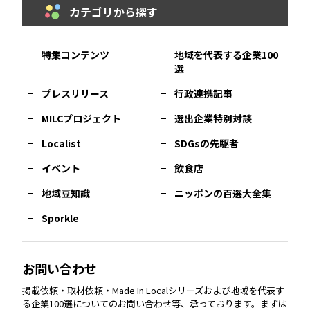
カテゴリから探す
福岡
エリア
島根
エリア
大阪市
エリア
福井
エリア
千葉
エリア
山形
エリア
特集コンテンツ
地域を代表する企業100
選
佐賀
エリア
岡山
エリア
北摂
エリア
長野
エリア
東京23区
エリア
福島
エリア
プレスリリース
行政連携記事
MILCプロジェクト
選出企業特別対談
長崎
エリア
広島
エリア
堺・泉州
エリア
岐阜
エリア
多摩
エリア
Localist
SDGsの先駆者
イベント
飲食店
熊本
エリア
山口
エリア
河内
エリア
静岡
エリア
神奈川
エリア
地域豆知識
ニッポンの百選大全集
Sporkle
大分
エリア
徳島
エリア
兵庫
エリア
愛知
エリア
山梨
エリア
お問い合わせ
掲載依頼・取材依頼・Made In Localシリーズおよび地域を代表す
宮崎
エリア
香川
エリア
奈良
エリア
三重
エリア
る企業100選についてのお問い合わせ等、承っております。まずは