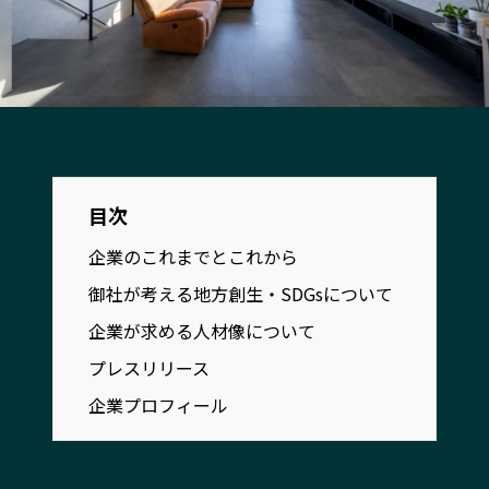
宮崎エリア
鹿児島エリア
沖縄エリア
カテゴリから探す
特集コンテンツ
地域を代表する 企業100選
目次
プレスリリース
行政連携記事
MILCプロジェクト
選出企業特別対談
企業のこれまでとこれから
Localist
SDGsの先駆者
御社が考える地方創生・SDGsについて
イベント
飲食店
企業が求める人材像について
地域豆知識
ニッポンの百選大全集
プレスリリース
Sporkle
企業プロフィール
「人」から探す