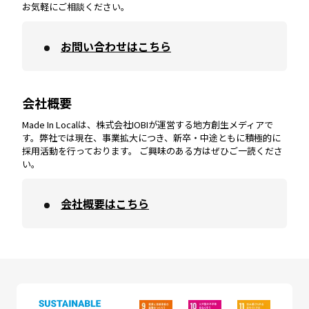
お気軽にご相談ください。
お問い合わせはこちら
鹿児島
エリア
愛媛
エリア
和歌山
エリア
会社概要
沖縄
エリア
高知
エリア
Made In Localは、株式会社IOBIが運営する地方創生メディアで
す。弊社では現在、事業拡大につき、新卒・中途ともに積極的に
採用活動を行っております。 ご興味のある方はぜひご一読くださ
い。
会社概要はこちら