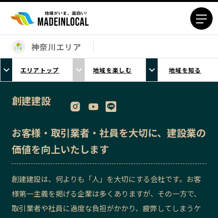
神奈川エリア
エリアから探す
エリアトップ
地域を楽しむ
地域を知る
北海道エリア
青森エリア
岩手エリア
宮城エリア
創建建設
秋田エリア
山形エリア
福島エリア
茨城エリア
お客様・取引業者・社員を大切に、建設業の
栃木エリア
群馬エリア
価値を向上いたします
埼玉エリア
千葉エリア
東京23区エリア
多摩エリア
創建建設は、何よりも「人」を大切にする会社です。お客
神奈川エリア
新潟エリア
様第一主義を掲げる企業は多くありますが、その一方で、
富山エリア
石川エリア
取引業者や社員に過度な負担がかかり、疲弊してしまうケ
福井エリア
山梨エリア