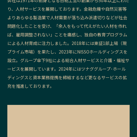
弊社は1971年の前身となる日総工営の創業から50年以上にわた
り、人材サービスを展開しております。金融危機や自然災害等
記事ライター
アンバサダー
よりあらゆる製造業で人材需要が落ち込み派遣切りなどが社会
問題化したことを受け、「余人をもって代えがたい人材を作れ
お問い合わせ
会社概要
ば、雇用調整されない」ことを痛感し、独自の教育プログラム
による人材育成に注力しました。2018年には東証1部上場（現
プライム市場）を果たし、2023年にNISSOホールディングスを
設立。グループ傘下9社による総合人材サービスと介護・福祉サ
ービスを展開しています。2024年にはツナググループ･ホール
ディングスと資本業務提携を締結するなど更なるサービスの拡
充を推進しております。