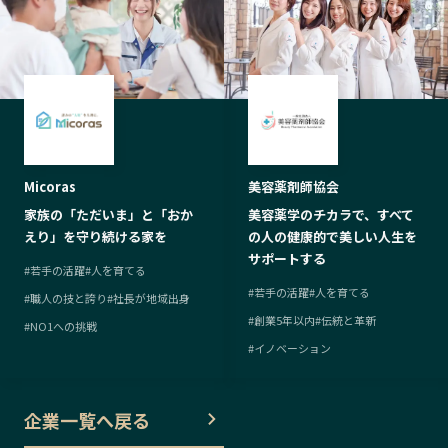
Micoras
美容薬剤師協会
家族の「ただいま」と「おか
美容薬学のチカラで、すべて
えり」を守り続ける家を
の人の健康的で美しい人生を
サポートする
#
若手の活躍
#
人を育てる
#
若手の活躍
#
人を育てる
#
職人の技と誇り
#
社長が地域出身
#
創業5年以内
#
伝統と革新
#
NO1への挑戦
#
イノベーション
企業一覧へ戻る