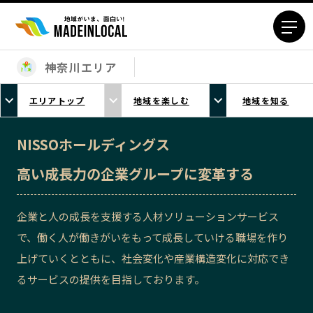
神奈川エリア
エリアから探す
エリアトップ
地域を楽しむ
地域を知る
北海道エリア
青森エリア
岩手エリア
宮城エリア
NISSOホールディングス
秋田エリア
山形エリア
高い成長力の企業グループに変革する
福島エリア
茨城エリア
栃木エリア
群馬エリア
企業と人の成長を支援する人材ソリューションサービス
埼玉エリア
千葉エリア
で、働く人が働きがいをもって成長していける職場を作り
東京23区エリア
多摩エリア
上げていくとともに、社会変化や産業構造変化に対応でき
神奈川エリア
新潟エリア
るサービスの提供を目指しております。
富山エリア
石川エリア
福井エリア
山梨エリア