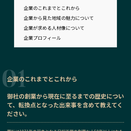
宮崎エリア
鹿児島エリア
企業のこれまでとこれから
沖縄エリア
企業から見た地域の魅力について
企業が求める人材像について
カテゴリから探す
企業プロフィール
特集コンテンツ
地域を代表する 企業100選
プレスリリース
行政連携記事
MILCプロジェクト
選出企業特別対談
Localist
SDGsの先駆者
企業のこれまでとこれから
イベント
飲食店
地域豆知識
ニッポンの百選大全集
御社の
創業から現在に至るまでの歴史
につい
て、転換点となった出来事を含めて教えてく
Sporkle
ださい。
「人」から探す