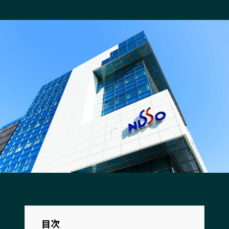
長野エリア
岐阜エリア
静岡エリア
愛知エリア
三重エリア
滋賀エリア
京都エリア
大阪市エリア
北摂エリア
堺・泉州エリア
河内エリア
兵庫エリア
奈良エリア
和歌山エリア
鳥取エリア
島根エリア
岡山エリア
広島エリア
山口エリア
徳島エリア
香川エリア
愛媛エリア
高知エリア
福岡エリア
佐賀エリア
長崎エリア
熊本エリア
大分エリア
目次