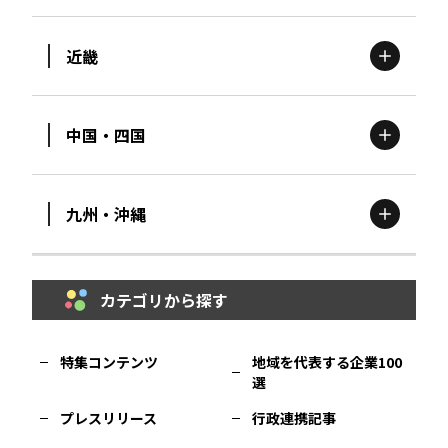
茨城
エリア
青森
エリア
近畿
新潟
エリア
栃木
エリア
岩手
エリア
中国・四国
滋賀
エリア
富山
エリア
群馬
エリア
宮城
エリア
九州・沖縄
鳥取
エリア
京都
エリア
石川
エリア
埼玉
エリア
秋田
エリア
カテゴリから探す
福岡
エリア
島根
エリア
大阪市
エリア
福井
エリア
千葉
エリア
山形
エリア
特集コンテンツ
地域を代表する企業100
選
佐賀
エリア
岡山
エリア
北摂
エリア
長野
エリア
東京23区
エリア
福島
エリア
プレスリリース
行政連携記事