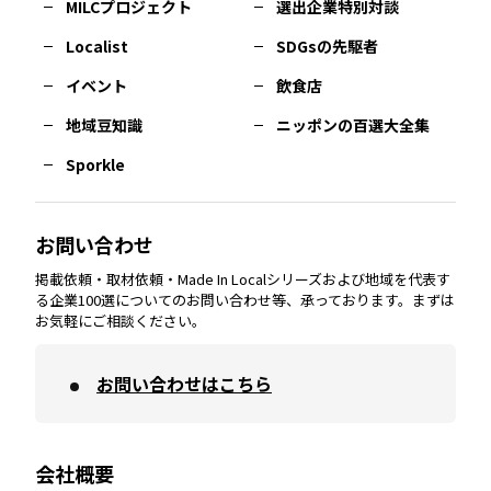
MILCプロジェクト
選出企業特別対談
長崎
エリア
広島
エリア
堺・泉州
エリア
岐阜
エリア
多摩
エリア
Localist
SDGsの先駆者
イベント
飲食店
熊本
エリア
山口
エリア
河内
エリア
静岡
エリア
神奈川
エリア
地域豆知識
ニッポンの百選大全集
Sporkle
大分
エリア
徳島
エリア
兵庫
エリア
愛知
エリア
山梨
エリア
お問い合わせ
掲載依頼・取材依頼・Made In Localシリーズおよび地域を代表す
宮崎
エリア
香川
エリア
奈良
エリア
三重
エリア
る企業100選についてのお問い合わせ等、承っております。まずは
お気軽にご相談ください。
お問い合わせはこちら
鹿児島
エリア
愛媛
エリア
和歌山
エリア
会社概要
沖縄
エリア
高知
エリア