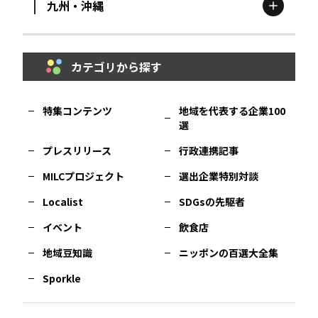
九州・沖縄
鳥取
エリア
京都
エリア
石川
エリア
埼玉
エリア
秋田
エリア
カテゴリから探す
福岡
エリア
島根
エリア
大阪市
エリア
福井
エリア
千葉
エリア
山形
エリア
特集コンテンツ
地域を代表する企業100
選
佐賀
エリア
岡山
エリア
北摂
エリア
長野
エリア
東京23区
エリア
福島
エリア
プレスリリース
行政連携記事
MILCプロジェクト
選出企業特別対談
長崎
エリア
広島
エリア
堺・泉州
エリア
岐阜
エリア
多摩
エリア
Localist
SDGsの先駆者
イベント
飲食店
熊本
エリア
山口
エリア
河内
エリア
静岡
エリア
神奈川
エリア
地域豆知識
ニッポンの百選大全集
Sporkle
大分
エリア
徳島
エリア
兵庫
エリア
愛知
エリア
山梨
エリア