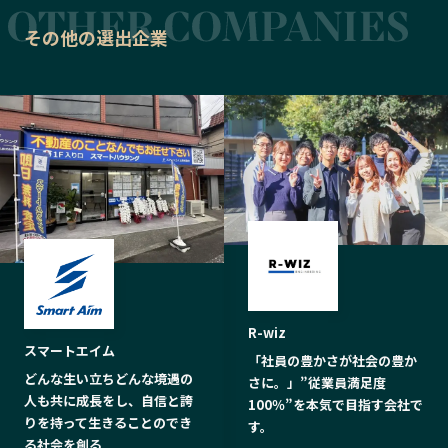
その他の選出企業
R-wiz
スマートエイム
「社員の豊かさが社会の豊か
どんな生い立ちどんな境遇の
さに。」”従業員満足度
人も共に成長をし、自信と誇
100％”を本気で目指す会社で
りを持って生きることのでき
す。
る社会を創る