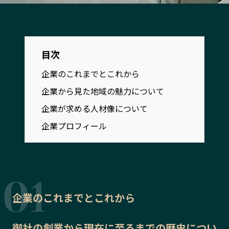
宮崎エリア
鹿児島エリア
沖縄エリア
目次
カテゴリから探す
企業のこれまでとこれから
特集コンテンツ
地域を代表する 企業100選
企業から見た地域の魅力について
プレスリリース
行政連携記事
企業が求める人材像について
MILCプロジェクト
選出企業特別対談
企業プロフィール
Localist
SDGsの先駆者
イベント
飲食店
地域豆知識
ニッポンの百選大全集
Sporkle
企業のこれまでとこれから
「人」から探す
御社の
創業から現在に至るまでの歴史
につい