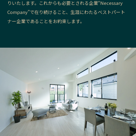
りいたします。これからも必要とされる企業“Necessary
長野エリア
岐阜エリア
Company”で在り続けること、生涯にわたるベストパート
静岡エリア
愛知エリア
ナー企業であることをお約束します。
三重エリア
滋賀エリア
京都エリア
大阪市エリア
北摂エリア
堺・泉州エリア
河内エリア
兵庫エリア
奈良エリア
和歌山エリア
鳥取エリア
島根エリア
岡山エリア
広島エリア
山口エリア
徳島エリア
香川エリア
愛媛エリア
高知エリア
福岡エリア
佐賀エリア
長崎エリア
熊本エリア
大分エリア