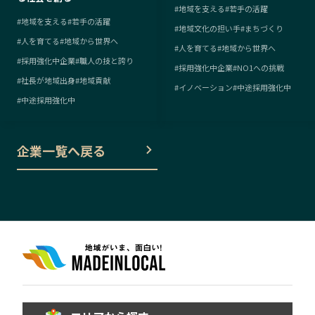
#
地域を支える
#
若手の活躍
#
地域を支える
#
若手の活躍
#
地域文化の担い手
#
まちづくり
#
人を育てる
#
地域から世界へ
#
人を育てる
#
地域から世界へ
#
採用強化中企業
#
職人の技と誇り
#
採用強化中企業
#
NO1への挑戦
#
社長が地域出身
#
地域貢献
#
イノベーション
#
中途採用強化中
#
中途採用強化中
企業一覧へ戻る