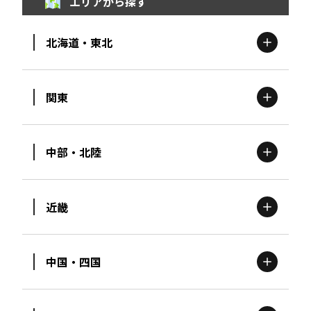
エリアから探す
北海道・東北
関東
北海道
エリア
中部・北陸
茨城
エリア
青森
エリア
近畿
新潟
エリア
栃木
エリア
岩手
エリア
中国・四国
滋賀
エリア
富山
エリア
群馬
エリア
宮城
エリア