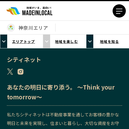
神奈川エリア
エリアから探す
エリアトップ
地域を楽しむ
地域を知る
北海道エリア
青森エリア
岩手エリア
宮城エリア
シティネット
秋田エリア
山形エリア
福島エリア
茨城エリア
栃木エリア
群馬エリア
あなたの明⽇に寄り添う。 〜Think your
埼玉エリア
千葉エリア
tomorrow〜
東京23区エリア
多摩エリア
神奈川エリア
新潟エリア
私たちシティネットは不動産事業を通してお客様の豊かな
富山エリア
石川エリア
明日と未来を実現し、住まいと暮らし、大切な資産をお守
福井エリア
山梨エリア