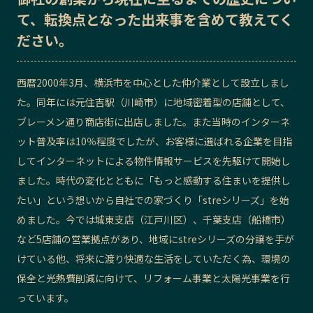
て、転換点となった出来事を含めて教えてく
記事ライター
アンバサダー
ださい。
お問い合わせ
会社概要
西暦2000年3月、横浜市を中心とした仲介業として設立しまし
た。同年には元住吉駅（川崎市）に地域密着型の店舗として、
ブレーメン通り商店街に出店しました。また当時のインターネ
ット普及率は10％程度でしたが、お客様に選ばれる企業を目指
してインターネットによる物件情報サービスを先駆けて開始し
ました。時代の変化とともに「もっと感動する住まいを提供し
たい」という想いから自社での家づくり「streシリーズ」を始
めました。今では城東支店（江戸川区）、千葉支店（船橋市）
など5店舗の営業拠点があり、地域にstreシリーズの分譲を手が
けている他、将来に渡り快適な生活をしていただく為、環境の
保全と光熱費削減に向けて、リフォーム事業と太陽光事業を行
っています。