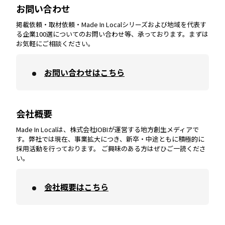
お問い合わせ
掲載依頼・取材依頼・Made In Localシリーズおよび地域を代表す
宮崎
エリア
香川
エリア
奈良
エリア
三重
エリア
る企業100選についてのお問い合わせ等、承っております。まずは
お気軽にご相談ください。
お問い合わせはこちら
鹿児島
エリア
愛媛
エリア
和歌山
エリア
会社概要
沖縄
エリア
高知
エリア
Made In Localは、株式会社IOBIが運営する地方創生メディアで
す。弊社では現在、事業拡大につき、新卒・中途ともに積極的に
採用活動を行っております。 ご興味のある方はぜひご一読くださ
い。
会社概要はこちら