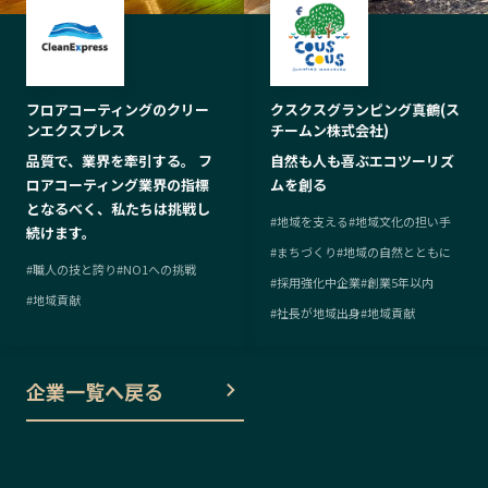
フロアコーティングのクリー
クスクスグランピング真鶴(ス
ンエクスプレス
チームン株式会社)
品質で、業界を牽引する。 フ
自然も人も喜ぶエコツーリズ
ロアコーティング業界の指標
ムを創る
となるべく、私たちは挑戦し
#
地域を支える
#
地域文化の担い手
続けます。
#
まちづくり
#
地域の自然とともに
#
職人の技と誇り
#
NO1への挑戦
#
採用強化中企業
#
創業5年以内
#
地域貢献
#
社長が地域出身
#
地域貢献
企業一覧へ戻る