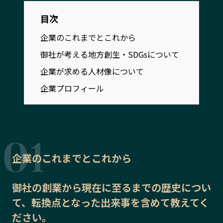
宮崎エリア
鹿児島エリア
目次
沖縄エリア
企業のこれまでとこれから
御社が考える地方創生・SDGsについて
カテゴリから探す
企業が求める人材像について
特集コンテンツ
地域を代表する 企業100選
企業プロフィール
プレスリリース
行政連携記事
MILCプロジェクト
選出企業特別対談
Localist
SDGsの先駆者
イベント
飲食店
企業のこれまでとこれから
地域豆知識
ニッポンの百選大全集
Sporkle
御社の
創業から現在に至るまでの歴史
につい
て、転換点となった出来事を含めて教えてく
ださい。
「人」から探す