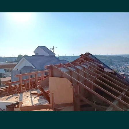
長野エリア
岐阜エリア
静岡エリア
愛知エリア
三重エリア
滋賀エリア
京都エリア
大阪市エリア
北摂エリア
堺・泉州エリア
河内エリア
兵庫エリア
奈良エリア
和歌山エリア
鳥取エリア
島根エリア
岡山エリア
広島エリア
山口エリア
徳島エリア
香川エリア
愛媛エリア
高知エリア
福岡エリア
佐賀エリア
長崎エリア
熊本エリア
大分エリア