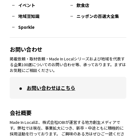
イベント
飲食店
熊本
エリア
山口
エリア
河内
エリア
静岡
エリア
神奈川
エリア
地域豆知識
ニッポンの百選大全集
Sporkle
大分
エリア
徳島
エリア
兵庫
エリア
愛知
エリア
山梨
エリア
お問い合わせ
掲載依頼・取材依頼・Made In Localシリーズおよび地域を代表す
宮崎
エリア
香川
エリア
奈良
エリア
三重
エリア
る企業100選についてのお問い合わせ等、承っております。まずは
お気軽にご相談ください。
お問い合わせはこちら
鹿児島
エリア
愛媛
エリア
和歌山
エリア
会社概要
沖縄
エリア
高知
エリア
Made In Localは、株式会社IOBIが運営する地方創生メディアで
す。弊社では現在、事業拡大につき、新卒・中途ともに積極的に
採用活動を行っております。 ご興味のある方はぜひご一読くださ