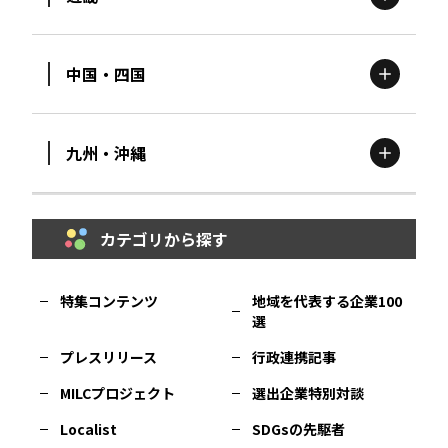
新潟
エリア
栃木
エリア
岩手
エリア
中国・四国
滋賀
エリア
富山
エリア
群馬
エリア
宮城
エリア
九州・沖縄
鳥取
エリア
京都
エリア
石川
エリア
埼玉
エリア
秋田
エリア
カテゴリから探す
福岡
エリア
島根
エリア
大阪市
エリア
福井
エリア
千葉
エリア
山形
エリア
特集コンテンツ
地域を代表する企業100
選
佐賀
エリア
岡山
エリア
北摂
エリア
長野
エリア
東京23区
エリア
福島
エリア
プレスリリース
行政連携記事
MILCプロジェクト
選出企業特別対談
長崎
エリア
広島
エリア
堺・泉州
エリア
岐阜
エリア
多摩
エリア
Localist
SDGsの先駆者