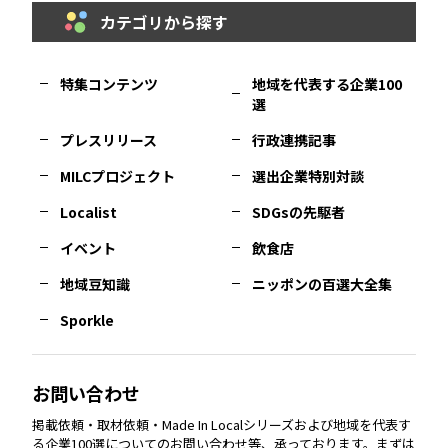
カテゴリから探す
福岡
エリア
島根
エリア
大阪市
エリア
福井
エリア
千葉
エリア
山形
エリア
特集コンテンツ
地域を代表する企業100
選
佐賀
エリア
岡山
エリア
北摂
エリア
長野
エリア
東京23区
エリア
福島
エリア
プレスリリース
行政連携記事
MILCプロジェクト
選出企業特別対談
長崎
エリア
広島
エリア
堺・泉州
エリア
岐阜
エリア
多摩
エリア
Localist
SDGsの先駆者
イベント
飲食店
熊本
エリア
山口
エリア
河内
エリア
静岡
エリア
神奈川
エリア
地域豆知識
ニッポンの百選大全集
Sporkle
大分
エリア
徳島
エリア
兵庫
エリア
愛知
エリア
山梨
エリア
お問い合わせ
掲載依頼・取材依頼・Made In Localシリーズおよび地域を代表す
宮崎
エリア
香川
エリア
奈良
エリア
三重
エリア
る企業100選についてのお問い合わせ等、承っております。まずは