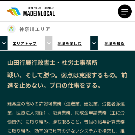
神奈川エリア
エリアから探す
エリアトップ
地域を楽しむ
地域を知る
北海道エリア
青森エリア
岩手エリア
宮城エリア
山田行展行政書士・社労士事務所
秋田エリア
山形エリア
戦い、そして勝つ。弱点は克服するもの。前
福島エリア
茨城エリア
進を止めない。プロの仕事をする。
栃木エリア
群馬エリア
埼玉エリア
千葉エリア
難易度の高めの許認可業務（運送業、建設業、労働者派遣
東京23区エリア
多摩エリア
業、医療法人関係）、融資業務、助成金申請業務（主に労
神奈川エリア
新潟エリア
働関係）に取り組み、勝ち取ること。普段の給与計算業務
富山エリア
石川エリア
に取り組み、効率的で負荷の少ないシステムを構築し、維
福井エリア
山梨エリア