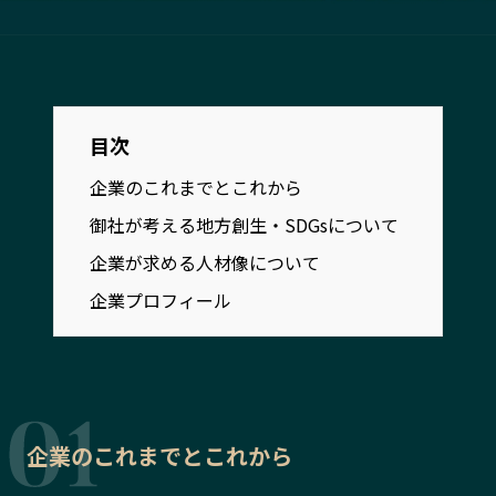
宮崎エリア
鹿児島エリア
沖縄エリア
カテゴリから探す
目次
企業のこれまでとこれから
特集コンテンツ
地域を代表する 企業100選
プレスリリース
行政連携記事
御社が考える地方創生・SDGsについて
MILCプロジェクト
選出企業特別対談
企業が求める人材像について
Localist
SDGsの先駆者
企業プロフィール
イベント
飲食店
地域豆知識
ニッポンの百選大全集
Sporkle
企業のこれまでとこれから
「人」から探す