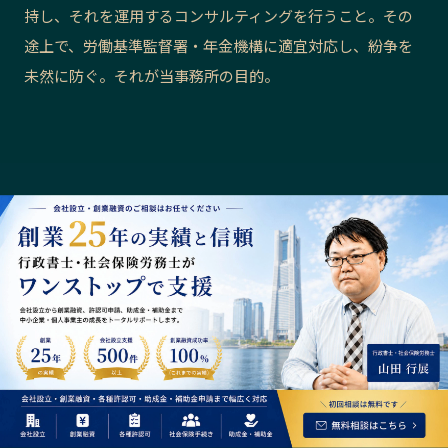
持し、それを運用するコンサルティングを行うこと。その
長野エリア
岐阜エリア
途上で、労働基準監督署・年金機構に適宜対応し、紛争を
静岡エリア
愛知エリア
未然に防ぐ。それが当事務所の目的。
三重エリア
滋賀エリア
京都エリア
大阪市エリア
北摂エリア
堺・泉州エリア
河内エリア
兵庫エリア
奈良エリア
和歌山エリア
鳥取エリア
島根エリア
岡山エリア
広島エリア
山口エリア
徳島エリア
香川エリア
愛媛エリア
高知エリア
福岡エリア
佐賀エリア
長崎エリア
熊本エリア
大分エリア