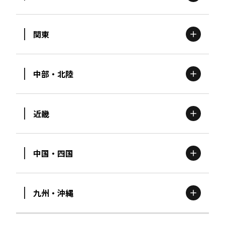
関東
北海道
エリア
中部・北陸
茨城
エリア
青森
エリア
近畿
新潟
エリア
栃木
エリア
岩手
エリア
中国・四国
滋賀
エリア
富山
エリア
群馬
エリア
宮城
エリア
九州・沖縄
鳥取
エリア
京都
エリア
石川
エリア
埼玉
エリア
秋田
エリア