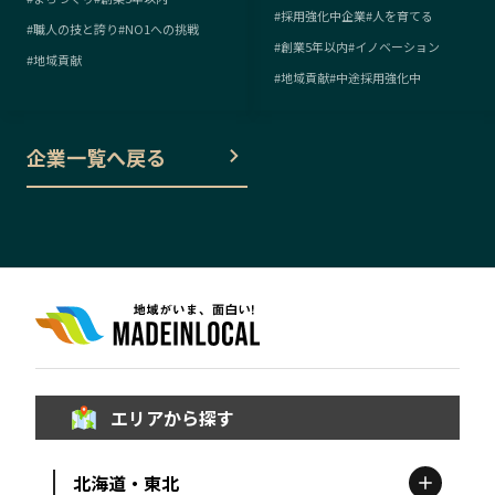
#
採用強化中企業
#
人を育てる
#
職人の技と誇り
#
NO1への挑戦
#
創業5年以内
#
イノベーション
#
地域貢献
#
地域貢献
#
中途採用強化中
企業一覧へ戻る
エリアから探す
北海道・東北