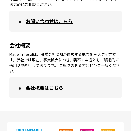
お気軽にご相談ください。
お問い合わせはこちら
鹿児島
エリア
愛媛
エリア
和歌山
エリア
会社概要
沖縄
エリア
高知
エリア
Made In Localは、株式会社IOBIが運営する地方創生メディアで
す。弊社では現在、事業拡大につき、新卒・中途ともに積極的に
採用活動を行っております。 ご興味のある方はぜひご一読くださ
い。
会社概要はこちら