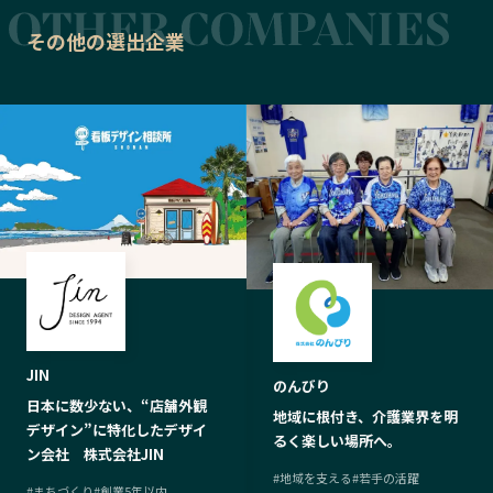
その他の選出企業
JIN
のんびり
日本に数少ない、“店舗外観
地域に根付き、介護業界を明
デザイン”に特化したデザイ
るく楽しい場所へ。
ン会社 株式会社JIN
#
地域を支える
#
若手の活躍
#
まちづくり
#
創業5年以内