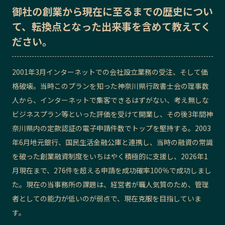
御社の
創業から現在に至るまでの歴史
につい
記事ライター
アンバサダー
て、転換点となった出来事を含めて教えてく
ださい。
お問い合わせ
会社概要
2001年3月インターネットでの会社設立業務の受注、そして価
格破壊。当時このプランを知った神奈川県行政書士会の理事数
人から、インターネットで集客できるはずがない、考え無しな
ビジネスプラン等といった評価を受けて開業し、その後3年間神
奈川県内の定款認証の電子申請件数でトップを堅持する。2003
年6月地元銀行、国民生活金融公庫と連携し、当時の融資の常識
を破った創業融資制度をいちはやく積極的に支援し、2026年1
月現在まで、276件を超える申請を成功確率100％で成功しまし
た。現在の当事務所の課題は、経営者が職人気質のため、管理
者としての能力が低いのが弱点で、現在克服を目指していま
す。