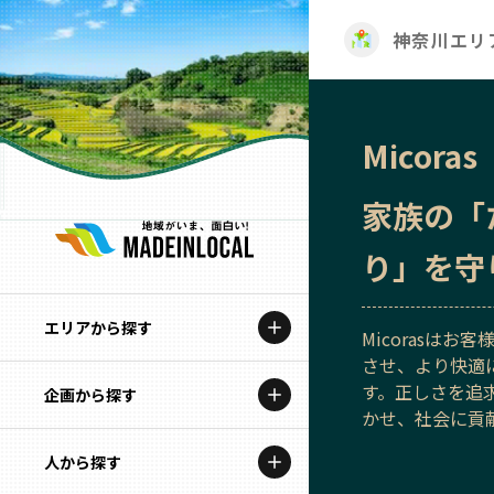
神奈川エリ
Micoras
家族の「
り」を守
エリアから探す
Micorasは
させ、より快適
す。正しさを追
企画から探す
北海道
かせ、社会に貢
特集コンテンツ
人から探す
青森