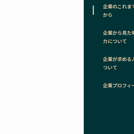
ニッポンの百選大全集
群馬
企業のこれま
から
Sporkle
埼玉
企業から見た
力について
千葉
企業が求める
東京23区
ついて
多摩地域
企業プロフィ
神奈川
新潟
富山