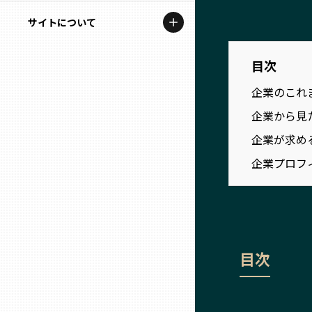
地域を代表する企業100選
記事ライター
サイトについて
岩手
プレスリリース
アンバサダー
私たちの理念
目次
宮城
行政連携記事
企業のこれ
お問い合わせ
MILCプロジェクト
秋田
企業から見
運営会社情報
選出企業特別対談
企業が求め
山形
企業プロフ
Localist
SDGsの先駆者
福島
イベント
茨城
目次
飲食店
栃木
地域豆知識