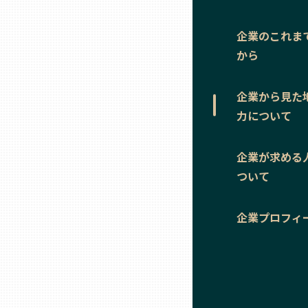
ニッポンの百選大全集
群馬
企業のこれま
Sporkle
埼玉
から
企業から見た
千葉
力について
東京23区
企業が求める
ついて
多摩地域
企業プロフィ
神奈川
新潟
富山