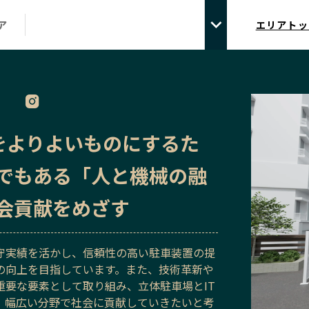
ア
エリアトッ
会をよりよいものにするた
でもある「人と機械の融
会貢献をめざす
守実績を活かし、信頼性の高い駐車装置の提
の向上を目指しています。また、技術革新や
重要な要素として取り組み、立体駐車場とIT
、幅広い分野で社会に貢献していきたいと考