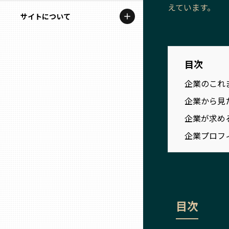
地域を代表する企業100選
えています。
記事ライター
サイトについて
岩手
プレスリリース
アンバサダー
私たちの理念
宮城
行政連携記事
目次
お問い合わせ
MILCプロジェクト
秋田
企業のこれ
運営会社情報
選出企業特別対談
企業から見
山形
企業が求め
Localist
企業プロフ
SDGsの先駆者
福島
イベント
茨城
飲食店
目次
栃木
地域豆知識