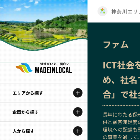
神奈川エリ
ファム
ICT社
め、社名
合」で社
エリアから探す
企画から探す
北海道
長年にわたる保
供と顧客満足度
特集コンテンツ
環境への配慮も
人から探す
青森
の事業を通して