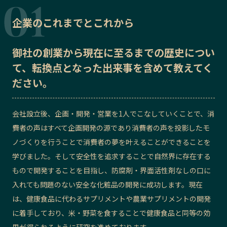
記事ライター
アンバサダー
企業のこれまでとこれから
お問い合わせ
会社概要
御社の
創業から現在に至るまでの歴史
につい
て、転換点となった出来事を含めて教えてく
ださい。
会社設立後、企画・開発・営業を1人でこなしていくことで、消
費者の声はすべて企画開発の源であり消費者の声を投影したモ
ノづくりを行うことで消費者の夢を叶えることができることを
学びました。そして安全性を追求することで自然界に存在する
もので開発することを目指し、防腐剤・界面活性剤なしの口に
入れても問題のない安全な化粧品の開発に成功します。現在
は、健康食品に代わるサプリメントや農業サプリメントの開発
に着手しており、米・野菜を食することで健康食品と同等の効
果が得られるように研究を進めております。