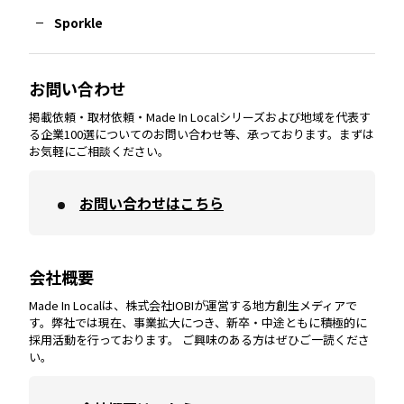
Sporkle
大分
エリア
徳島
エリア
兵庫
エリア
愛知
エリア
山梨
エリア
お問い合わせ
掲載依頼・取材依頼・Made In Localシリーズおよび地域を代表す
宮崎
エリア
香川
エリア
奈良
エリア
三重
エリア
る企業100選についてのお問い合わせ等、承っております。まずは
お気軽にご相談ください。
お問い合わせはこちら
鹿児島
エリア
愛媛
エリア
和歌山
エリア
会社概要
沖縄
エリア
高知
エリア
Made In Localは、株式会社IOBIが運営する地方創生メディアで
す。弊社では現在、事業拡大につき、新卒・中途ともに積極的に
採用活動を行っております。 ご興味のある方はぜひご一読くださ
い。