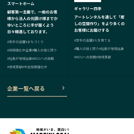
スマートホーム
ギャラリー四季
顧客第一主義で、一般のお客
アートレンタルを通して「癒
様から法人の元請け様までか
しの空間作り」をより多くの
ゆいところに手が届くよう
お客様にお届けする
日々精進しております。
#
若手の活躍
#
人を育てる
#
若手の活躍
#
まちづくり
#
職人の技と誇り
#
社長が地域出身
#
採用強化中企業
#
職人の技と誇り
#
NO1への挑戦
#
地域貢献
#
社長が地域出身
#
NO1への挑戦
#
地域貢献
#
中途採用強化中
企業一覧へ戻る