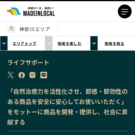
神奈川エリア
エリアから探す
エリアトップ
地域を楽しむ
地域を知る
北海道エリア
青森エリア
岩手エリア
宮城エリア
ライフサポート
秋田エリア
山形エリア
福島エリア
茨城エリア
栃木エリア
群馬エリア
「自然治癒力を活性化させ、即感・即効性の
埼玉エリア
千葉エリア
ある商品を安全に安心してお使いいただく」
東京23区エリア
多摩エリア
をモットーに商品を開発・提供し、社会に貢
神奈川エリア
新潟エリア
献する
富山エリア
石川エリア
福井エリア
山梨エリア