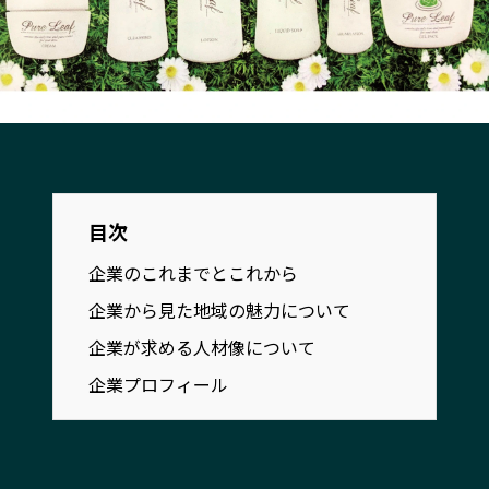
宮崎エリア
鹿児島エリア
沖縄エリア
カテゴリから探す
特集コンテンツ
地域を代表する 企業100選
プレスリリース
行政連携記事
目次
MILCプロジェクト
選出企業特別対談
企業のこれまでとこれから
Localist
SDGsの先駆者
企業から見た地域の魅力について
イベント
飲食店
企業が求める人材像について
地域豆知識
ニッポンの百選大全集
企業プロフィール
Sporkle
「人」から探す