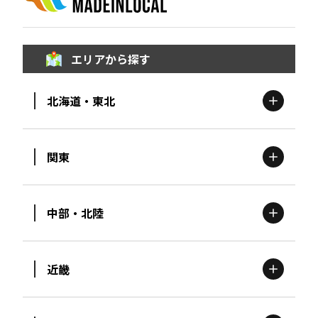
エリアから探す
北海道・東北
関東
北海道
エリア
中部・北陸
茨城
エリア
青森
エリア
近畿
新潟
エリア
栃木
エリア
岩手
エリア