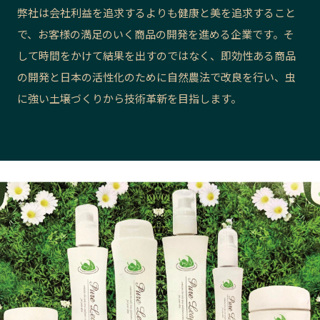
弊社は会社利益を追求するよりも健康と美を追求すること
長野エリア
岐阜エリア
で、お客様の満足のいく商品の開発を進める企業です。そ
静岡エリア
愛知エリア
して時間をかけて結果を出すのではなく、即効性ある商品
三重エリア
滋賀エリア
の開発と日本の活性化のために自然農法で改良を行い、虫
京都エリア
大阪市エリア
に強い土壌づくりから技術革新を目指します。
北摂エリア
堺・泉州エリア
河内エリア
兵庫エリア
奈良エリア
和歌山エリア
鳥取エリア
島根エリア
岡山エリア
広島エリア
山口エリア
徳島エリア
香川エリア
愛媛エリア
高知エリア
福岡エリア
佐賀エリア
長崎エリア
熊本エリア
大分エリア