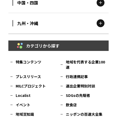
中国・四国
滋賀
エリア
富山
エリア
群馬
エリア
宮城
エリア
九州・沖縄
鳥取
エリア
京都
エリア
石川
エリア
埼玉
エリア
秋田
エリア
カテゴリから探す
福岡
エリア
島根
エリア
大阪市
エリア
福井
エリア
千葉
エリア
山形
エリア
特集コンテンツ
地域を代表する企業100
選
佐賀
エリア
岡山
エリア
北摂
エリア
長野
エリア
東京23区
エリア
福島
エリア
プレスリリース
行政連携記事
MILCプロジェクト
選出企業特別対談
長崎
エリア
広島
エリア
堺・泉州
エリア
岐阜
エリア
多摩
エリア
Localist
SDGsの先駆者
イベント
飲食店
熊本
エリア
山口
エリア
河内
エリア
静岡
エリア
神奈川
エリア
地域豆知識
ニッポンの百選大全集