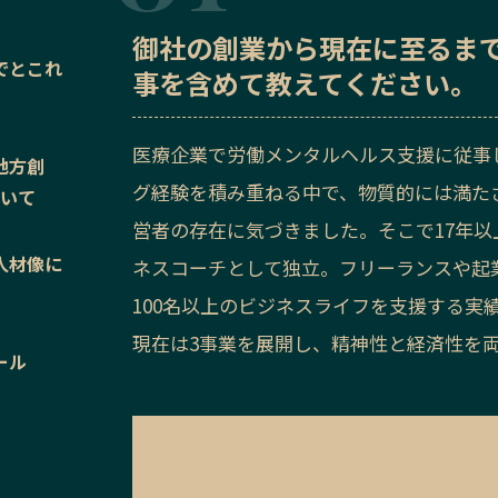
御社の
創業から現在に至るま
でとこれ
事を含めて教えてください。
医療企業で労働メンタルヘルス支援に従事
地方創
グ経験を積み重ねる中で、物質的には満た
ついて
営者の存在に気づきました。そこで17年以
人材像に
ネスコーチとして独立。フリーランスや起
100名以上のビジネスライフを支援する実績
現在は3事業を展開し、精神性と経済性を
ール