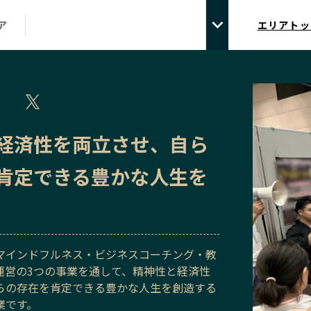
ア
エリアトッ
経済性を両立させ、自ら
肯定できる豊かな人生を
マインドフルネス・ビジネスコーチング・教
運営の3つの事業を通して、精神性と経済性
らの存在を肯定できる豊かな人生を創造する
業です。