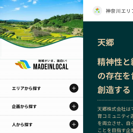
神奈川エリ
天郷
精神性と
の存在を
創造する
エリアから探す
企画から探す
北海道
天郷株式会社は
育コミュニティ
特集コンテンツ
を両立させ、自
人から探す
青森
ことを目指す企