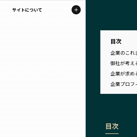
地域を代表する企業100選
記事ライター
サイトについて
岩手
プレスリリース
アンバサダー
私たちの理念
宮城
行政連携記事
お問い合わせ
目次
MILCプロジェクト
秋田
企業のこれ
運営会社情報
選出企業特別対談
御社が考え
山形
Localist
企業が求め
企業プロフ
SDGsの先駆者
福島
イベント
茨城
飲食店
栃木
目次
地域豆知識