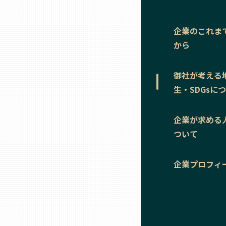
ニッポンの百選大全集
群馬
Sporkle
企業のこれま
埼玉
から
千葉
御社が考える
生・SDGsに
東京23区
企業が求める
多摩地域
ついて
企業プロフィ
神奈川
新潟
富山