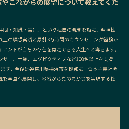
徴
や
これからの展望
について教えてくだ
仲間・知識・富）」という独自の概念を軸に、精神性
以上の瞑想実践と累計3万時間のカウンセリング経験か
イアントが自らの存在を肯定できる人生へと導きます。
サー、士業、エグゼクティブなど100名以上を支援
います。今後は神奈川県
横浜
市を拠点に、資本主義社会
観を全国へ展開し、地域から真の豊かさを実現する社