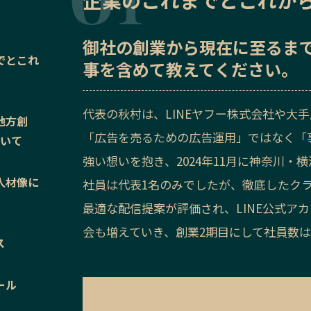
企業のこれまでとこれか
御社の
創業から現在に至るま
でとこれ
事を含めて教えてください。
代表の秋村は、LINEヤフー株式会社や大
地方創
「広告を売るための広告運用」ではなく「
ついて
強い想いを抱き、2024年11月に神奈川・
人材像に
社員は代表1名のみでしたが、徹底したク
最適な配信提案が評価され、LINE公式ア
会も増えていき、創業2期目にして社員数は
ス
ール