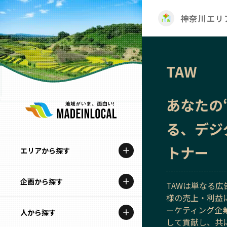
神奈川エリ
TAW
あなたの
る、デジ
トナー
エリアから探す
企画から探す
北海道
TAWは単なる
様の売上・利益
特集コンテンツ
ーケティング企
人から探す
青森
して貢献し、共