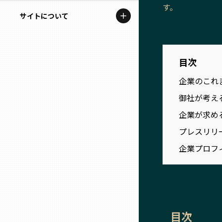
地域を代表する企業100選
す。
記事ライター
サイトについて
岩手
プレスリリース
アンバサダー
私たちの理念
宮城
行政連携記事
目次
お問い合わせ
MILCプロジェクト
秋田
企業のこれ
運営会社情報
選出企業特別対談
御社が考え
山形
企業が求め
Localist
プレスリリ
SDGsの先駆者
福島
企業プロフ
イベント
茨城
飲食店
栃木
地域豆知識
目次