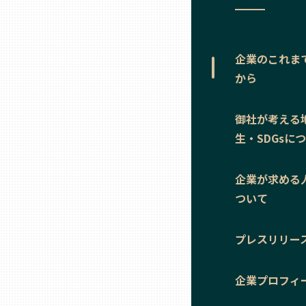
ニッポンの百選大全集
群馬
Sporkle
埼玉
企業のこれま
から
千葉
御社が考える
生・SDGsに
東京23区
企業が求める
多摩地域
ついて
神奈川
プレスリリー
新潟
企業プロフィ
富山