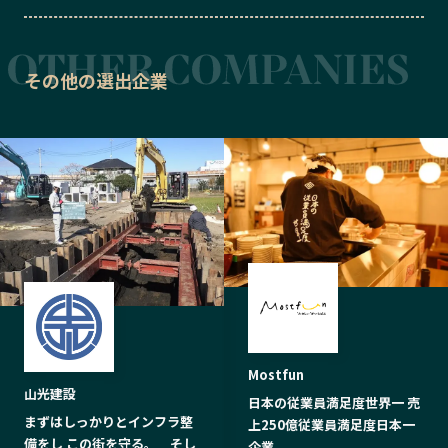
その他の選出企業
Mostfun
山光建設
日本の従業員満足度世界一 売
まずはしっかりとインフラ整
上250億従業員満足度日本一
備をし この街を守る。 そし
企業