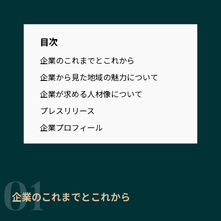
宮崎エリア
鹿児島エリア
沖縄エリア
目次
企業のこれまでとこれから
カテゴリから探す
企業から見た地域の魅力について
特集コンテンツ
地域を代表する 企業100選
企業が求める人材像について
プレスリリース
行政連携記事
プレスリリース
MILCプロジェクト
選出企業特別対談
企業プロフィール
Localist
SDGsの先駆者
イベント
飲食店
地域豆知識
ニッポンの百選大全集
Sporkle
企業のこれまでとこれから
「人」から探す