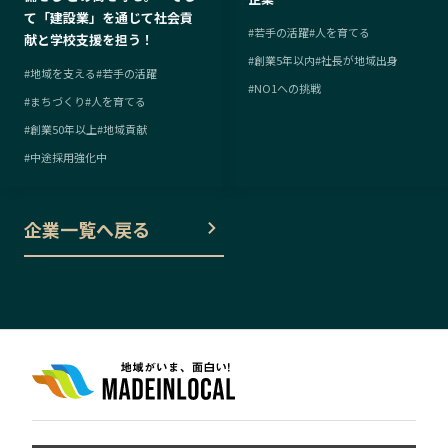
て「建設業」を通じて社会貢
#
若手の活躍
#
人を育てる
献と学校支援を担う！
#
創業5年以内
#
社長が地域出身
#
地域を支える
#
若手の活躍
#
NO1への挑戦
#
まちづくり
#
人を育てる
#
創業50年以上
#
地域貢献
#
中途採用強化中
企業一覧へ戻る