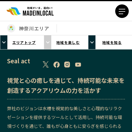
神奈川エリア
エリアから探す
エリアトップ
地域を楽しむ
地域を知る
北海道エリア
青森エリア
岩手エリア
宮城エリア
Seal act
秋田エリア
山形エリア
福島エリア
茨城エリア
視覚と心の癒しを通じて、持続可能な未来を
栃木エリア
群馬エリア
創造するアクアリウムの力を活かす
埼玉エリア
千葉エリア
東京23区エリア
多摩エリア
弊社のビジョンは水槽を視覚的な美しさと心理的なリラク
神奈川エリア
新潟エリア
ゼーションを提供するツールとして活用し、持続可能な環
富山エリア
石川エリア
境づくりを通じて、誰もが心身ともに安らぎを感じられる
福井エリア
山梨エリア