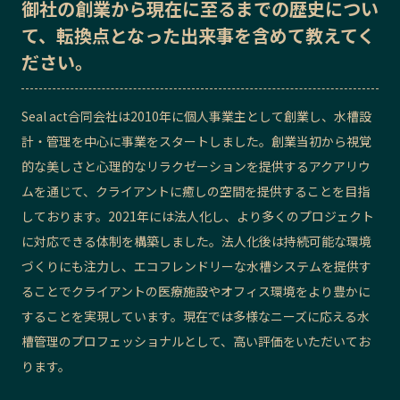
御社の
創業から現在に至るまでの歴史
につい
記事ライター
アンバサダー
て、転換点となった出来事を含めて教えてく
ださい。
お問い合わせ
会社概要
Seal act合同会社は2010年に個人事業主として創業し、水槽設
計・管理を中心に事業をスタートしました。創業当初から視覚
的な美しさと心理的なリラクゼーションを提供するアクアリウ
ムを通じて、クライアントに癒しの空間を提供することを目指
しております。2021年には法人化し、より多くのプロジェクト
に対応できる体制を構築しました。法人化後は持続可能な環境
づくりにも注力し、エコフレンドリーな水槽システムを提供す
ることでクライアントの医療施設やオフィス環境をより豊かに
することを実現しています。現在では多様なニーズに応える水
槽管理のプロフェッショナルとして、高い評価をいただいてお
ります。