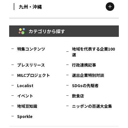
九州・沖縄
鳥取
エリア
京都
エリア
石川
エリア
埼玉
エリア
秋田
エリア
カテゴリから探す
福岡
エリア
島根
エリア
大阪市
エリア
福井
エリア
千葉
エリア
山形
エリア
特集コンテンツ
地域を代表する企業100
選
佐賀
エリア
岡山
エリア
北摂
エリア
長野
エリア
東京23区
エリア
福島
エリア
プレスリリース
行政連携記事
MILCプロジェクト
選出企業特別対談
長崎
エリア
広島
エリア
堺・泉州
エリア
岐阜
エリア
多摩
エリア
Localist
SDGsの先駆者
イベント
飲食店
熊本
エリア
山口
エリア
河内
エリア
静岡
エリア
神奈川
エリア
地域豆知識
ニッポンの百選大全集
Sporkle
大分
エリア
徳島
エリア
兵庫
エリア