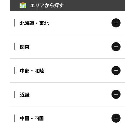
エリアから探す
北海道・東北
関東
北海道
エリア
中部・北陸
茨城
エリア
青森
エリア
近畿
新潟
エリア
栃木
エリア
岩手
エリア
中国・四国
滋賀
エリア
富山
エリア
群馬
エリア
宮城
エリア