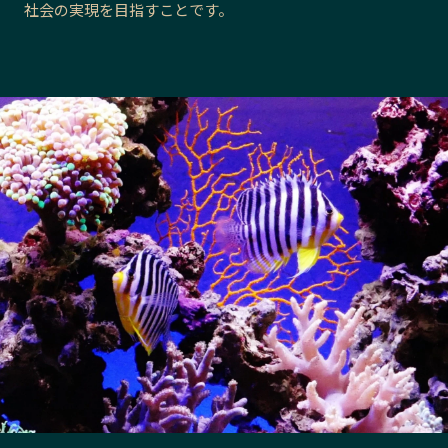
社会の実現を目指すことです。
長野エリア
岐阜エリア
静岡エリア
愛知エリア
三重エリア
滋賀エリア
京都エリア
大阪市エリア
北摂エリア
堺・泉州エリア
河内エリア
兵庫エリア
奈良エリア
和歌山エリア
鳥取エリア
島根エリア
岡山エリア
広島エリア
山口エリア
徳島エリア
香川エリア
愛媛エリア
高知エリア
福岡エリア
佐賀エリア
長崎エリア
熊本エリア
大分エリア