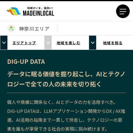
神奈川エリア
エリアから探す
エリアトップ
地域を楽しむ
地域を知る
北海道エリア
青森エリア
岩手エリア
宮城エリア
DIG-UP DATA
秋田エリア
山形エリア
データに眠る価値を掘り起こし、AIとテクノ
福島エリア
茨城エリア
ロジーで全ての人の未来を切り拓く
栃木エリア
群馬エリア
埼玉エリア
千葉エリア
個人や規模に関係なく、AIとデータの力を活用すべき。
東京23区エリア
多摩エリア
DIG-UP DATAは、LLMアプリケーション開発からDX / AX推
神奈川エリア
新潟エリア
進、AI活用の指南まで一貫して伴走し、テクノロジーの恩
富山エリア
石川エリア
恵を誰もが享受できる社会の実現に挑み続けます。
福井エリア
山梨エリア