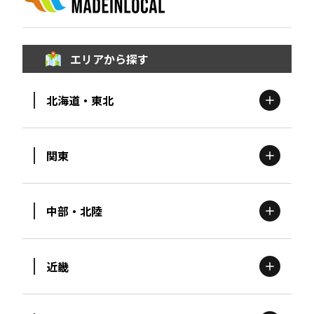
エリアから探す
北海道・東北
関東
北海道
エリア
中部・北陸
茨城
エリア
青森
エリア
近畿
新潟
エリア
栃木
エリア
岩手
エリア