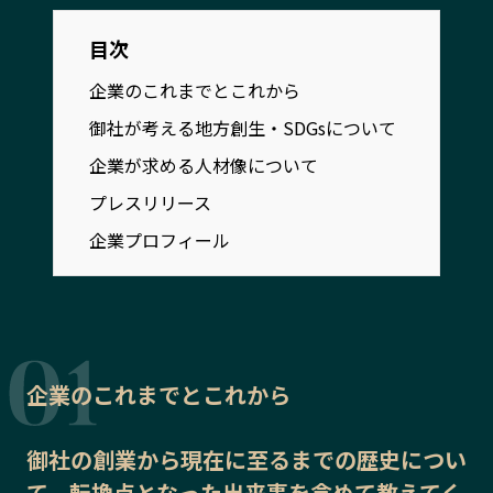
宮崎エリア
鹿児島エリア
目次
沖縄エリア
企業のこれまでとこれから
御社が考える地方創生・SDGsについて
カテゴリから探す
企業が求める人材像について
特集コンテンツ
地域を代表する 企業100選
プレスリリース
プレスリリース
行政連携記事
企業プロフィール
MILCプロジェクト
選出企業特別対談
Localist
SDGsの先駆者
イベント
飲食店
地域豆知識
ニッポンの百選大全集
Sporkle
企業のこれまでとこれから
御社の
創業から現在に至るまでの歴史
につい
「人」から探す
て、転換点となった出来事を含めて教えてく