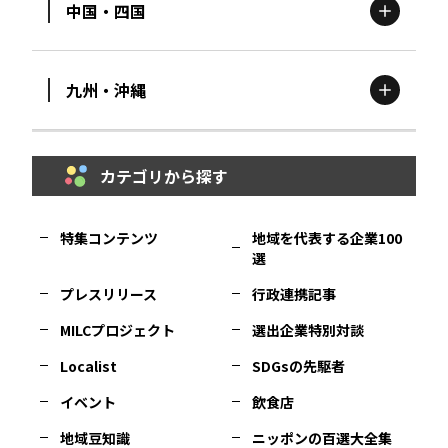
中国・四国
滋賀
エリア
富山
エリア
群馬
エリア
宮城
エリア
九州・沖縄
鳥取
エリア
京都
エリア
石川
エリア
埼玉
エリア
秋田
エリア
カテゴリから探す
福岡
エリア
島根
エリア
大阪市
エリア
福井
エリア
千葉
エリア
山形
エリア
特集コンテンツ
地域を代表する企業100
選
佐賀
エリア
岡山
エリア
北摂
エリア
長野
エリア
東京23区
エリア
福島
エリア
プレスリリース
行政連携記事
MILCプロジェクト
選出企業特別対談
長崎
エリア
広島
エリア
堺・泉州
エリア
岐阜
エリア
多摩
エリア
Localist
SDGsの先駆者
イベント
飲食店
熊本
エリア
山口
エリア
河内
エリア
静岡
エリア
神奈川
エリア
地域豆知識
ニッポンの百選大全集