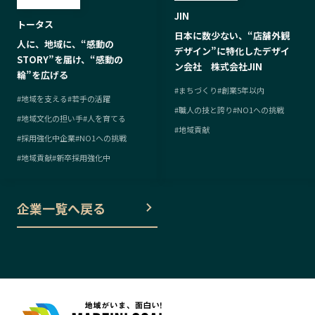
JIN
トータス
日本に数少ない、“店舗外観
人に、地域に、“感動の
デザイン”に特化したデザイ
STORY”を届け、“感動の
ン会社 株式会社JIN
輪”を広げる
#
まちづくり
#
創業5年以内
#
地域を支える
#
若手の活躍
#
職人の技と誇り
#
NO1への挑戦
#
地域文化の担い手
#
人を育てる
#
地域貢献
#
採用強化中企業
#
NO1への挑戦
#
地域貢献
#
新卒採用強化中
企業一覧へ戻る