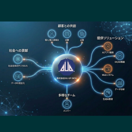
長野エリア
岐阜エリア
静岡エリア
愛知エリア
三重エリア
滋賀エリア
京都エリア
大阪市エリア
北摂エリア
堺・泉州エリア
河内エリア
兵庫エリア
奈良エリア
和歌山エリア
鳥取エリア
島根エリア
岡山エリア
広島エリア
山口エリア
徳島エリア
香川エリア
愛媛エリア
高知エリア
福岡エリア
佐賀エリア
長崎エリア
熊本エリア
大分エリア