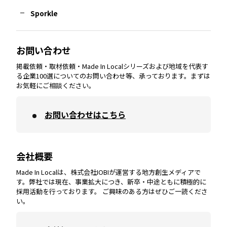
Sporkle
大分
エリア
徳島
エリア
兵庫
エリア
愛知
エリア
山梨
エリア
お問い合わせ
掲載依頼・取材依頼・Made In Localシリーズおよび地域を代表す
宮崎
エリア
香川
エリア
奈良
エリア
三重
エリア
る企業100選についてのお問い合わせ等、承っております。まずは
お気軽にご相談ください。
お問い合わせはこちら
鹿児島
エリア
愛媛
エリア
和歌山
エリア
会社概要
沖縄
エリア
高知
エリア
Made In Localは、株式会社IOBIが運営する地方創生メディアで
す。弊社では現在、事業拡大につき、新卒・中途ともに積極的に
採用活動を行っております。 ご興味のある方はぜひご一読くださ
い。