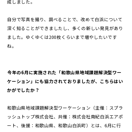
成しました。
自分で写真を撮り、調べることで、改めて白浜について
深く知ることができましたし、多くの新しい発見があり
ました。ゆくゆくは200枚くらいまで増やしたいです
ね。
――今年の6月に実施された「和歌山県地域課題解決型ワー
ケーション」にも協力されておりましたが、こちらはい
かがでしたか？
和歌山県地域課題解決型ワーケーション（主催：スプラ
ッシュトップ株式会社、共催：株式会社南紀白浜エアポ
ート、後援：和歌山県、和歌山白浜町）とは、6月に行