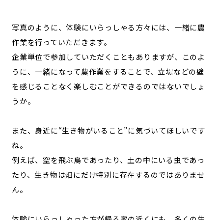
写真のように、体験にいらっしゃる方々には、一緒に農
作業を行っていただきます。
企業単位で参加していただくこともありますが、このよ
うに、一緒になって農作業をすることで、立場などの壁
を感じることなく楽しむことができるのではないでしょ
うか。
また、身近に“生き物がいること”に気づいてほしいです
ね。
例えば、空を飛ぶ鳥であったり、土の中にいる虫であっ
たり、生き物は畑にだけ特別に存在するのではありませ
ん。
体験にいらっしゃった方が帰る家の近くにも、多くの生