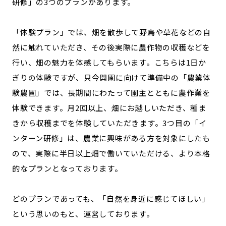
研修」の3つのプランがあります。
「体験プラン」では、畑を散歩して野鳥や草花などの自
然に触れていただき、その後実際に農作物の収穫などを
行い、畑の魅力を体感してもらいます。こちらは1日か
ぎりの体験ですが、只今開園に向けて準備中の「農業体
験農園」では、長期間にわたって園主とともに農作業を
体験できます。月2回以上、畑にお越しいただき、種ま
きから収穫までを体験していただきます。3つ目の「イ
ンターン研修」は、農業に興味がある方を対象にしたも
ので、実際に半日以上畑で働いていただける、より本格
的なプランとなっております。
どのプランであっても、「自然を身近に感じてほしい」
という思いのもと、運営しております。