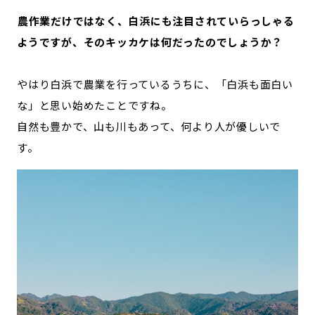
――農作業だけではなく、白浜にも注目されていらっしゃる
ようですが、そのキッカケは何だったのでしょうか？
やはり白浜で農業を行っているうちに、「白浜も面白い
な」と思い始めたことですね。
自然も豊かで、山も川もあって、何より人が優しいで
す。