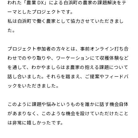
われた「農業 DX」による白浜町の農家の課題解決をテ
ーマとしたプロジェクトです。
私は白浜町で働く農家として協力させていただきまし
た。
プロジェクト参加者の方々とは、事前オンライン打ち合
わせでのやり取りや、ワーケーションにて収穫体験など
を通して、わかやましらはま農家の抱える課題について
話し合いました。それらを踏まえ、ご提案やフィードバ
ックをいただきました。
このように課題や悩みというものを誰かに話す機会自体
があまりなく、このような機会を設けていただけたこと
は非常に嬉しかったです。