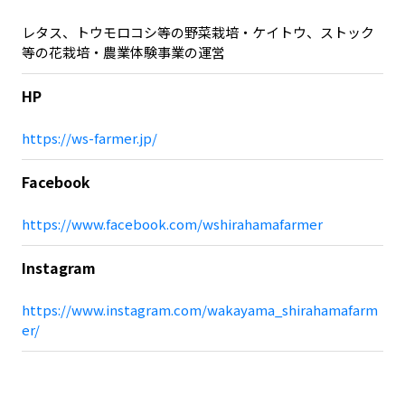
レタス、トウモロコシ等の野菜栽培・ケイトウ、ストック
等の花栽培・農業体験事業の運営
HP
https://ws-farmer.jp/
Facebook
https://www.facebook.com/wshirahamafarmer
Instagram
https://www.instagram.com/wakayama_shirahamafarm
er/