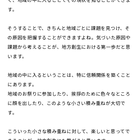
す。
そうすることで、きちんと地域ごとに課題を見つけ、そ
の原因を把握することができますよね。気づいた原因や
課題から考えることが、地方創生における第一歩だと思
います。
地域の中に入るということは、特に信頼関係を築くこと
にあります。
地域のお祭りに参加したり、挨拶のために色々なところ
に顔を出したり、このような小さい積み重ねが大切で
す。
こういった小さな積み重ねに対して、楽しいと思ってで